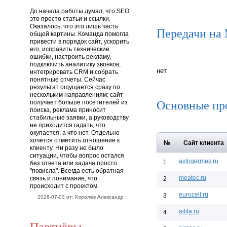
До начала работы думал, что SEO
это просто статьи и ссылки.
Оказалось, что это лишь часть
Передачи на
общей картины. Команда помогла
привести в порядок сайт, ускорить
его, исправить технические
ошибки, настроить рекламу,
подключить аналитику звонков,
нет
интегрировать CRM и собрать
понятные отчеты. Сейчас
результат ощущается сразу по
нескольким направлениям: сайт
Основные пр
получает больше посетителей из
поиска, реклама приносит
стабильные заявки, а руководству
не приходится гадать, что
окупается, а что нет. Отдельно
хочется отметить отношение к
№
Сайт клиента
клиенту. Ни разу не было
ситуации, чтобы вопрос остался
avtogermes.ru
1
без ответа или задача просто
"повисла". Всегда есть обратная
meatec.ru
связь и понимание, что
2
происходит с проектом.
eurocell.ru
3
2026-07-03 от: Королёв Александр
ailita.ru
4
Партнёры