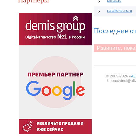
pimas.ru
5
natalie-tours.ru
6
Последние о
Извините, пока 
© 2009-2026 «
AL
ktoprodvinul@alt