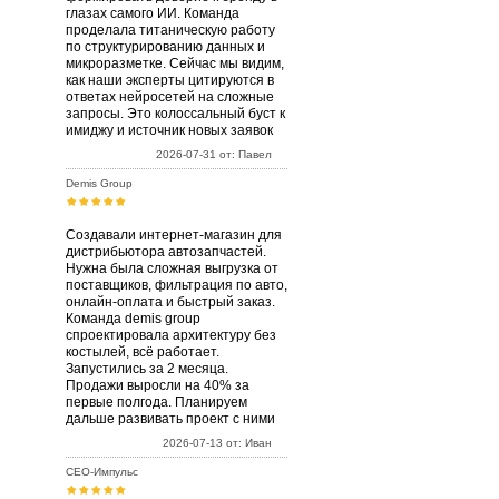
глазах самого ИИ. Команда
проделала титаническую работу
по структурированию данных и
микроразметке. Сейчас мы видим,
как наши эксперты цитируются в
ответах нейросетей на сложные
запросы. Это колоссальный буст к
имиджу и источник новых заявок
2026-07-31 от: Павел
Demis Group
Создавали интернет-магазин для
дистрибьютора автозапчастей.
Нужна была сложная выгрузка от
поставщиков, фильтрация по авто,
онлайн-оплата и быстрый заказ.
Команда demis group
спроектировала архитектуру без
костылей, всё работает.
Запустились за 2 месяца.
Продажи выросли на 40% за
первые полгода. Планируем
дальше развивать проект с ними
2026-07-13 от: Иван
СЕО-Импульс