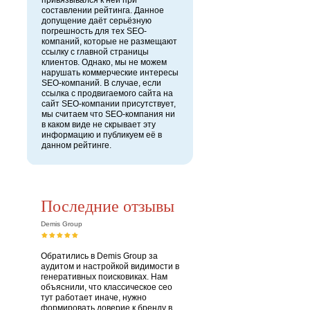
привязывался к ней при
составлении рейтинга. Данное
допущение даёт серьёзную
погрешность для тех SEO-
компаний, которые не размещают
ссылку с главной страницы
клиентов. Однако, мы не можем
нарушать коммерческие интересы
SEO-компаний. В случае, если
ссылка с продвигаемого сайта на
сайт SEO-компании присутствует,
мы считаем что SEO-компания ни
в каком виде не скрывает эту
информацию и публикуем её в
данном рейтинге.
Последние отзывы
Demis Group
Обратились в Demis Group за
аудитом и настройкой видимости в
генеративных поисковиках. Нам
объяснили, что классическое сео
тут работает иначе, нужно
формировать доверие к бренду в