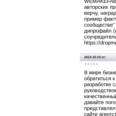
WEMAKEFAB, 
авторских п
верчу, награ
пример факт
сообществе" 
дипрофайл (с
соучредител
https://dropm
2023-10-10 от:
В мире бизне
обратиться к
разработке с
руководством
качественный
давайте пого
представлял 
сайте агентс