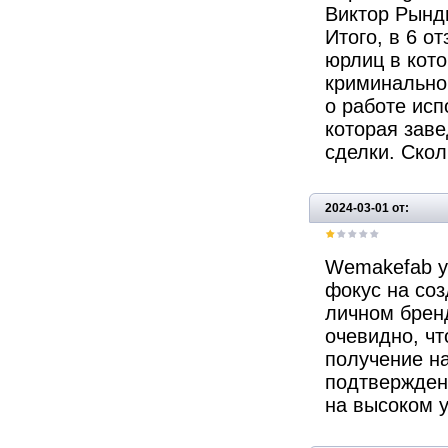
Виктор Рынди
Итого, в 6 о
юрлиц в кот
криминальног
о работе исп
которая зав
сделки. Скол
2024-03-01 от:
Wemakefab у
фокус на со
личном бренд
очевидно, чт
получение н
подтвержден
на высоком у