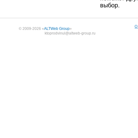
выбор.
О
© 2009-2026 «
ALTWeb Group
»
ktoprodvinul@altweb-group.ru