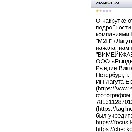
2024-05-10 от:
О накрутке о
подробности
компаниями В
"М2Н" (Лагут
начала, нам
"ВИМЕЙКФАБ"
ООО «Рындин
Рындин Викто
Петербург, г.
ИП Лагута Е
(https://www
фотографом 
781311287012
(https://tagl
был учредите
https://focus
https://check