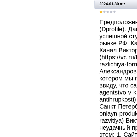
2024-01-30 от:
Предположен
(Dprofile). 
успешной сту
рынке РФ. Ка
Канал Викто
(https://vc.ru
razlichiya-f
Александров
котором мы п
ввиду, что са
agentstvo-v-k
antihrupkost
Санкт-Петербу
onlayn-produk
razvitiya) В
неудачный пр
этом: 1. Сай