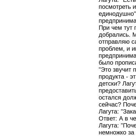
посмотреть и
единодушно".
предпринима
При чем тут
добрались. М
отправляю са
проблем, и и
предпринима
было прописа
"Это звучит 
продукта - э
детски? Лагу
предоставить
остался долж
сейчас? Поче
Лагута: "Зак
Ответ: А в ч
Лагута: "Поч
немножко за 