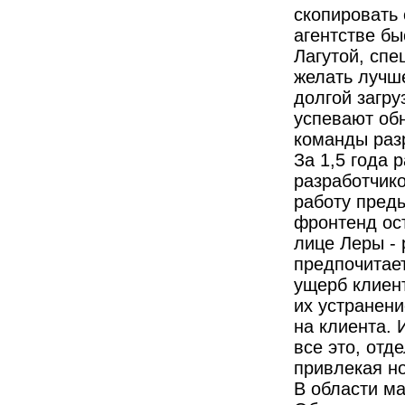
скопировать 
агентстве бы
Лагутой, спе
желать лучш
долгой загру
успевают обн
команды разр
За 1,5 года 
разработчико
работу пред
фронтенд ос
лице Леры - 
предпочитает
ущерб клиент
их устранен
на клиента. 
все это, отд
привлекая н
В области м