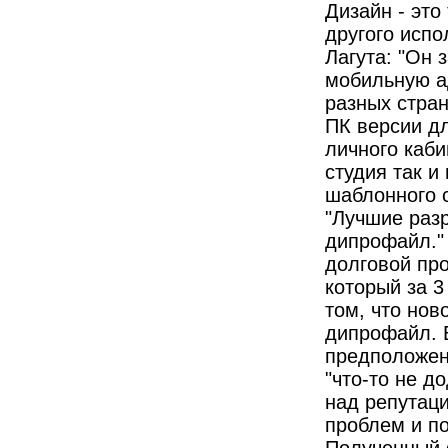
Дизайн - это
другого испо
Лагута: "Он 
мобильную ад
разных стран
ПК версии дл
личного каби
студия так и
шаблонного с
"Лучшие раз
дипрофайл." 
долговой про
который за 3
том, что нов
дипрофайл. Е
предположени
"что-то не д
над репутаци
проблем и по