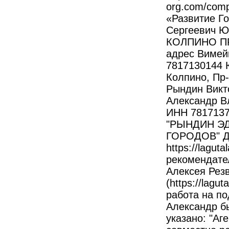
org.com/comp
«Развитие Г
Сергеевич Ю
КОЛПИНО ПР-
адрес Виме
7817130144 Ю
Колпино, Пр-
Рындин Викто
Александр Вл
ИНН 781713
"РЫНДИН ЭД
ГОРОДОВ" Д
https://lagu
рекомендате
Алексея Рез
(https://lagu
работа на по
Александр б
указано: "Аг