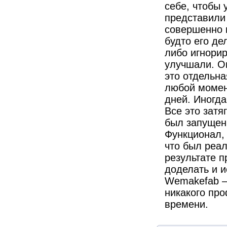
себе, чтобы 
представили 
совершенно 
будто его де
либо игнорир
улучшали. О
это отдельна
любой момент
дней. Иногда
Все это затя
был запущен,
Функционал, 
что был реа
результате п
доделать и и
Wemakefab –
никакого пр
времени.