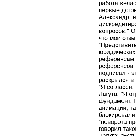
работа велас
первые догов
Александр, н
дискредитиро
вопросов." О
что мой отзы
"Представите
юридических 
референсам и
референсов, 
подписал - э
раскрылся в 
"Я согласен,
Лагута: "Я о
фундамент. П
анимации, та
блокировали 
"поворота пр
говорил тако
Лагута: "Ест