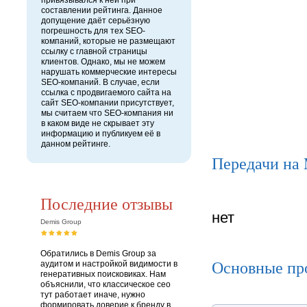
привязывался к ней при
составлении рейтинга. Данное
допущение даёт серьёзную
погрешность для тех SEO-
компаний, которые не размещают
ссылку с главной страницы
клиентов. Однако, мы не можем
нарушать коммерческие интересы
SEO-компаний. В случае, если
ссылка с продвигаемого сайта на
сайт SEO-компании присутствует,
мы считаем что SEO-компания ни
в каком виде не скрывает эту
информацию и публикуем её в
данном рейтинге.
Передачи на
Последние отзывы
нет
Demis Group
Обратились в Demis Group за
Основные пр
аудитом и настройкой видимости в
генеративных поисковиках. Нам
объяснили, что классическое сео
тут работает иначе, нужно
формировать доверие к бренду в