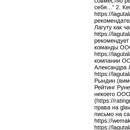
совместно ре
себя..." 2. Ке
https://lagut
рекомендате
Лагуту как ч
https://lagut
рекомендует 
команды ООО
https://lagut
компании ОО
Александра Ла
https://lagut
Рындин (виме
Рейтинг Руне
некоего ООО
(https://rati
права на gl
письмо на са
https://wemak
https://lagu