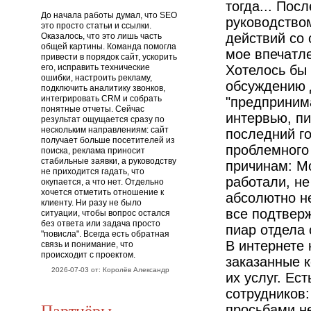
тогда... Пос
До начала работы думал, что SEO
руководство
это просто статьи и ссылки.
действий со 
Оказалось, что это лишь часть
общей картины. Команда помогла
мое впечатл
привести в порядок сайт, ускорить
его, исправить технические
Хотелось бы
ошибки, настроить рекламу,
обсуждению д
подключить аналитику звонков,
интегрировать CRM и собрать
"предпринима
понятные отчеты. Сейчас
интервью, пи
результат ощущается сразу по
нескольким направлениям: сайт
последний го
получает больше посетителей из
проблемного
поиска, реклама приносит
стабильные заявки, а руководству
причинам: М
не приходится гадать, что
работали, не
окупается, а что нет. Отдельно
хочется отметить отношение к
абсолютно не
клиенту. Ни разу не было
все подтвер
ситуации, чтобы вопрос остался
без ответа или задача просто
пиар отдела 
"повисла". Всегда есть обратная
В интернете
связь и понимание, что
происходит с проектом.
заказанные к
2026-07-03 от: Королёв Александр
их услуг. Ес
сотрудников
Партнёры
просьбами н