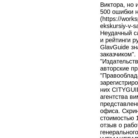
Виктора, но 
500 ошибки н
(https://work
ekskursiy-v-s
Неудачный с
и рейтинги р
GlavGuide зн
заказчиком".
"Издательств
авторские пр
"Правообла
зарегистрир
них CITYGUI
агентства ви
представлен
офиса. Скри
стоимостью 1
отзыв о рабо
генерального