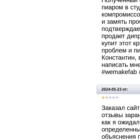
Полученный 
пиаром в сту
компромиссо
и замять про
подтверждает
продает дипр
купит этот к
проблем и пи
Константин, 
написать мне
#wemakefab 
2024-05-23 от:
Заказал сайт
отзывы заран
как я ожида
определенные
объяснения 