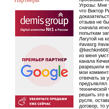
Угрозы: Мне 
что Виктор Р
доказательст
отзыва не бы
сначала игн
попыткам за
Лагутой на ка
#avasrg #ava
@kechkin666
из меня умст
канала Кечки
разрешили ем
мои коммента
отвечать за 
предъявлял.
технической 
решить это в
русле, остав
договор, то 