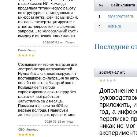
глазах самого ИИ. Команда
№
Сайт клиента
проделала титаническую работу
по структурированию данных и
stylepolymer.ru
1
микроразметке. Сейчас мы видим,
как наши эксперты цитируются в
octile.ru
ответах нейросетей на сложные
2
запросы. Это колоссальный буст к
имиджу и источник новых заявок
2026-07-31 от: Павел
Последние о
Demis Group
Создавали интернет-магазин для
дистрибьютора автозапчастей.
2024-07-17 от:
Нужна была сложная выгрузка от
поставщиков, фильтрация по авто,
онлайн-оплата и быстрый заказ.
Команда demis group
Дополнение 
спроектировала архитектуру без
руководство
костылей, всё работает.
Запустились за 2 месяца.
приложить, 
Продажи выросли на 40% за
первые полгода. Планируем
год, а инфор
дальше развивать проект с ними
переписке пр
2026-07-13 от: Иван
никак не мог
СЕО-Импульс
эксперимента