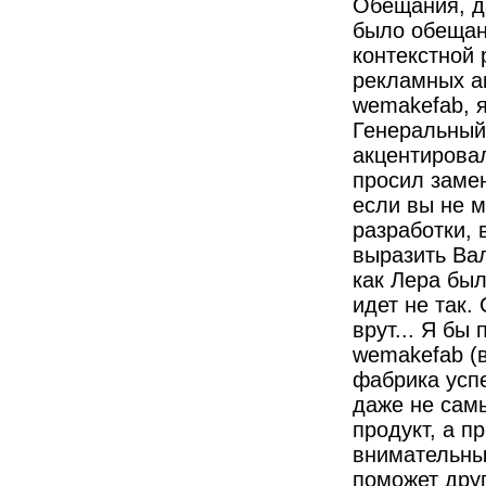
Обещания, д
было обещано
контекстной 
рекламных ак
wemakefab, 
Генеральный
акцентировал
просил заме
если вы не 
разработки, 
выразить Вал
как Лера был
идет не так.
врут... Я б
wemakefab (
фабрика успе
даже не самы
продукт, а п
внимательны
поможет дру