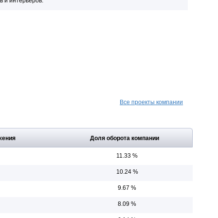
в и интерьеров.
Все проекты компании
жения
Доля оборота компании
11.33 %
10.24 %
9.67 %
8.09 %