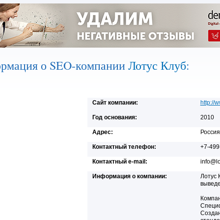
рмация о SEO-компании
Лотус Клуб
:
Сайт компании:
http://
Год основания:
2010
Адрес:
Россия
Контактный телефон:
+7-499
Контактный e-mail:
info@lo
Информация о компании:
Лотус 
выведе
Компан
Специф
Создан