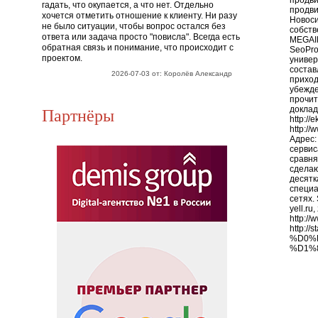
продви
гадать, что окупается, а что нет. Отдельно
продви
хочется отметить отношение к клиенту. Ни разу
Новоси
не было ситуации, чтобы вопрос остался без
собств
ответа или задача просто "повисла". Всегда есть
MEGAIN
обратная связь и понимание, что происходит с
SeoPro
проектом.
универ
состав
2026-07-03 от: Королёв Александр
приход
убежде
прочит
Партнёры
доклады
http:/
http:/
Адрес: 
сервис
сравня
сделаю
десятк
специа
сетях.
yell.ru
http://
http:
%D0%
%D1%8