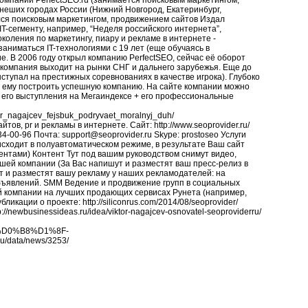
компании PerfectSEO.ru (занимается поисковым маркетингом,
пнеших городах России (Нижний Новгород, Екатеринбург,
ался поисковым маркетингом, продвижением сайтов Издал
T-сегменту, например, “Неделя российского интернета”,
ения по маркетингу, пиару и рекламе в интернете -
заниматься IT-технологиями с 19 лет (еще обучаясь в
е. В 2006 году открыл компанию PerfectSEO, сейчас её оборот
с компания выходит на рынки СНГ и дальнего зарубежья. Еще до
ступал на престижных соревнованиях в качестве игрока). Глубоко
и ему построить успешную компанию. На сайте компании можно
а и его выступления на Мегаиндексе + его профессиональные
or_nagajcev_fejsbuk_podryvaet_moralnyj_duh/
ов, pr и рекламы в интернете. Сайт: http://www.seoprovider.ru/
134-00-96 Почта: support@seoprovider.ru Skype: prostoseo Услуги
исходит в полуавтоматическом режиме, в результате Ваш сайт
рентами) Контент Тут под вашим руководством снимут видео,
ей компании (За Вас напишут и разместят ваш пресс-релиз в
т и разместят вашу рекламу у наших рекламодателей: на
объявлений. SMM Ведение и продвижение групп в социальных
 компании на лучших продающих сервисах Рунета (например,
ликации о проекте: http://siliconrus.com/2014/08/seoprovider/
tp://newbusinessideas.ru/idea/viktor-nagajcev-osnovatel-seoproviderru/
D0%B8%D1%8F-
data/news/3253/