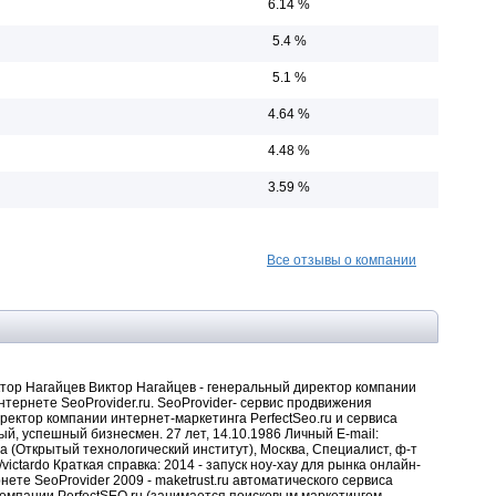
6.14 %
5.4 %
5.1 %
4.64 %
4.48 %
3.59 %
Все отзывы о компании
Виктор Нагайцев Виктор Нагайцев - генеральный директор компании
нтернете SeoProvider.ru. SeoProvider- сервис продвижения
иректор компании интернет-маркетинга PerfectSeo.ru и сервиса
й, успешный бизнесмен. 27 лет, 14.10.1986 Личный E-mail:
 (Открытый технологический институт), Москва, Специалист, ф-т
m/victardo Краткая справка: 2014 - запуск ноу-хау для рынка онлайн-
ете SeoProvider 2009 - maketrust.ru автоматического сервиса