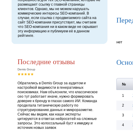
погрешность для тех SEO-компаний, которые не
размещают ссылку с главной страницы
клиентов. Однако, мы не можем нарушать
коммерческие интересы SEO-компаний. В
Пере
случае, если ссылка с продвигаемого сайта на
сайт SEO-компании присутствует, мы считаем
что SEO-компания ни в каком виде не скрывает
эту информацию и публикуем её в данном
рейтинге.
нет
Последние отзывы
Осно
Demis Group
Обратились в Demis Group за аудитом и
№
настройкой видимости в генеративных
поисковиках. Нам объяснили, что классическое
1
сео тут работает иначе, нужно формировать
доверие к бренду в глазах самого ИИ. Команда
проделала титаническую работу по
2
структурированию данных и микроразметке.
Сейчас мы видим, как наши эксперты
3
цитируются в ответах нейросетей на сложные
запросы. Это колоссальный буст к имиджу и
4
источник новых заявок