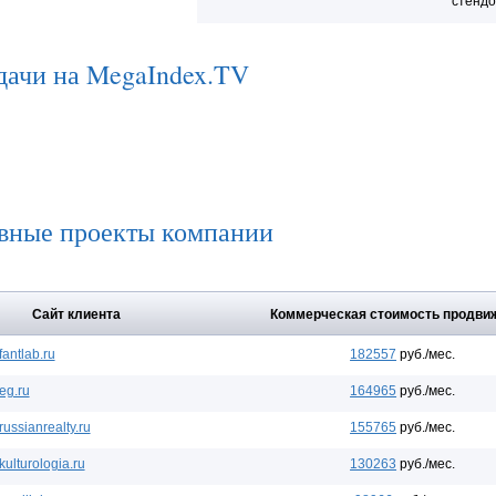
стендо
дачи на MegaIndex.TV
вные проекты компании
Сайт клиента
Коммерческая стоимость продви
fantlab.ru
182557
руб./мес.
eg.ru
164965
руб./мес.
russianrealty.ru
155765
руб./мес.
kulturologia.ru
130263
руб./мес.