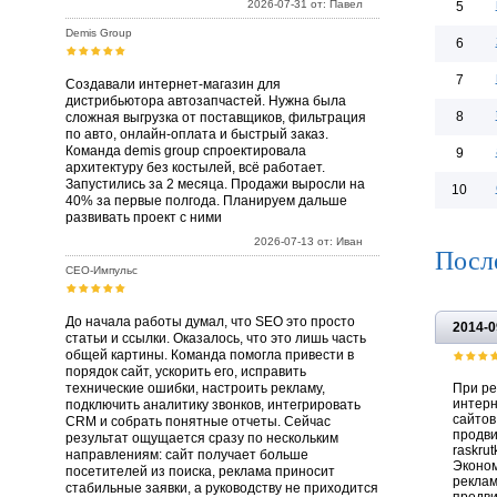
2026-07-31 от: Павел
5
Demis Group
6
7
Создавали интернет-магазин для
дистрибьютора автозапчастей. Нужна была
8
сложная выгрузка от поставщиков, фильтрация
по авто, онлайн-оплата и быстрый заказ.
Команда demis group спроектировала
9
архитектуру без костылей, всё работает.
Запустились за 2 месяца. Продажи выросли на
10
40% за первые полгода. Планируем дальше
развивать проект с ними
2026-07-13 от: Иван
Посл
СЕО-Импульс
До начала работы думал, что SEO это просто
2014-0
статьи и ссылки. Оказалось, что это лишь часть
общей картины. Команда помогла привести в
порядок сайт, ускорить его, исправить
технические ошибки, настроить рекламу,
При ре
интерн
подключить аналитику звонков, интегрировать
сайтов
CRM и собрать понятные отчеты. Сейчас
продви
результат ощущается сразу по нескольким
raskru
направлениям: сайт получает больше
Экономи
посетителей из поиска, реклама приносит
реклам
стабильные заявки, а руководству не приходится