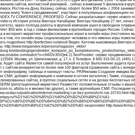
жения сайтов 2007 - открытие PSEO.ru студии веб-дизайна. 2006 - открытие 
жением сайтов, контекстной рекламой, , сейчас в компании 5 филиалов в кру
бирск, Ростов-на-Дону, Казань), сейчас оборот более $50 млн. с 2004 заним
енную книгу “Ключ к продвижению”, участвует в популярных конференциях по I
DEX.TV CONFERENCE, PROOFSEO. Сейчас разрабатывает сервис нового покол
vider.ru История успеха Виктора Нагайцева: Виктору Нагайцеву 27 лет, начал 
ситете), через полгода работы в крупной компании ушел в свободное плавани
ляет $50 млн. в год с семью филиалами в крупнейших городах России. Сейча
а в интернет-маркетинг профессионально играл в онлайн-игры (постоянно вы
н в том, что онлайн-игры социализируют человека и что именно игры помогл
ать подробнее http://perfectseo.ru/about/ Видео: Каточка ньюсмекера Виктор
: http://www.megaindex.tv/persons/nagaizev_viktor/
/ekburg.tv/videoblogi/gendirektor_kompanii_po_kompleksnomu_prodvizheniyu_vikt
/www.youtube.com/watch?v=cN6OVJ0VQek 2) SeoProvider- сервис продвижения сайт
115569, Москва, ул. Шипиловская, д. 17, к. 3 Телефон: 8 800 333-00-15; (495) 
а: Аудит сайта Является самой популярной из услуг. Выполнение аудита про
т с сайтом конкурентов по более чем 100 факторов (сравнение сайта с конку
т инфографику, таблицы и напишут тексты. PR/Реклама Создание имиджа Ваш
ах СМИ, добавят информацию о компании в сотнях каталогов.) Также, создаду
лизированных сайтах, в группах социальных сетях и на досках бесплатных 
 SERM (репутационный маркетинг) Разместят положительные отзывы о вашей
, zoon.ru, afisha.ru и множество других), а также крупнейших СМИ. Последние пуб
www.sostav.ru/publication/internet-marketing-i-pr-bez-pomoshchi-ruk-10743.html ht
//startapy.ru/%D1%81%D0%B5%D1%80%D0%B2%D0%B8%D1%81-
BF%D1%80%D0%BE%D0%B4%D0%B2%D0%B8%D0%B6%D0%B5%D0%BD%
1%D0%B0%D0%B9%D1%82%D0%BE%D0%B2-seoprovider/ http://www.firrma.ru/