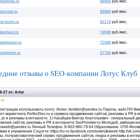
medlinks.ru
98966
руб./мес.
zooclub.ru
86980
руб./мес.
ne-kurim.ru
82176
руб./мес.
taxpravo.ru
74698
руб./мес.
aldebaran.ru
72088
руб./мес.
compress.ru
57760
руб./мес.
едние отзывы о SEO-компании Лотус Клуб
9-27 от: Artur
гистрации использовать почту: Логин: itvviktor@yandex.ru Пароль: aa4c70!! 
ет-маркетинга PerfectSeo.ru и сервиса продвижения сайтов, рекламы и PR в и
, pr и рекламы в интернете. 1) Нагайцев Виктор Анатольевич - генеральный д
жения сайтов, рекламы и PR в интернете SeoProvider.ru Молодой, амбициозны
tkaweb@yandex.ru Личный Телефон: 8-903-960-79-64 Образование: ОТИ-Москва
ки и управления Соцсети: https://ru-ru.facebook.com/raskrutkaweb http://vk.co
ы, полуавтоматический сервис продвижения сайтов, пиара и рекламы в интерн