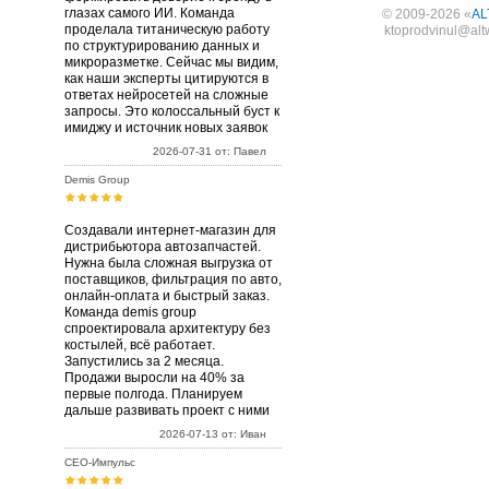
глазах самого ИИ. Команда
© 2009-2026 «
AL
проделала титаническую работу
ktoprodvinul@alt
по структурированию данных и
микроразметке. Сейчас мы видим,
как наши эксперты цитируются в
ответах нейросетей на сложные
запросы. Это колоссальный буст к
имиджу и источник новых заявок
2026-07-31 от: Павел
Demis Group
Создавали интернет-магазин для
дистрибьютора автозапчастей.
Нужна была сложная выгрузка от
поставщиков, фильтрация по авто,
онлайн-оплата и быстрый заказ.
Команда demis group
спроектировала архитектуру без
костылей, всё работает.
Запустились за 2 месяца.
Продажи выросли на 40% за
первые полгода. Планируем
дальше развивать проект с ними
2026-07-13 от: Иван
СЕО-Импульс