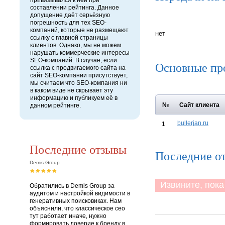
привязывался к ней при
составлении рейтинга. Данное
допущение даёт серьёзную
погрешность для тех SEO-
компаний, которые не размещают
нет
ссылку с главной страницы
клиентов. Однако, мы не можем
нарушать коммерческие интересы
SEO-компаний. В случае, если
Основные пр
ссылка с продвигаемого сайта на
сайт SEO-компании присутствует,
мы считаем что SEO-компания ни
в каком виде не скрывает эту
информацию и публикуем её в
№
Сайт клиента
данном рейтинге.
bullerjan.ru
1
Последние отзывы
Последние о
Demis Group
Извините, пока 
Обратились в Demis Group за
аудитом и настройкой видимости в
генеративных поисковиках. Нам
объяснили, что классическое сео
тут работает иначе, нужно
формировать доверие к бренду в