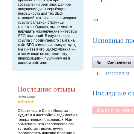
привязывался к ней при
составлении рейтинга. Данное
допущение даёт серьёзную
погрешность для тех SEO-
компаний, которые не размещают
нет
ссылку с главной страницы
клиентов. Однако, мы не можем
нарушать коммерческие интересы
SEO-компаний. В случае, если
Основные пр
ссылка с продвигаемого сайта на
сайт SEO-компании присутствует,
мы считаем что SEO-компания ни
в каком виде не скрывает эту
информацию и публикуем её в
№
Сайт клиента
данном рейтинге.
zongmotors.ru
1
Последние отзывы
Последние о
Demis Group
Извините, пока 
Обратились в Demis Group за
аудитом и настройкой видимости в
генеративных поисковиках. Нам
объяснили, что классическое сео
тут работает иначе, нужно
формировать доверие к бренду в