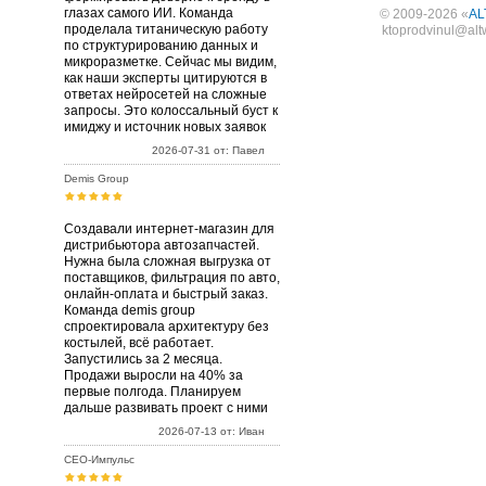
глазах самого ИИ. Команда
© 2009-2026 «
AL
проделала титаническую работу
ktoprodvinul@alt
по структурированию данных и
микроразметке. Сейчас мы видим,
как наши эксперты цитируются в
ответах нейросетей на сложные
запросы. Это колоссальный буст к
имиджу и источник новых заявок
2026-07-31 от: Павел
Demis Group
Создавали интернет-магазин для
дистрибьютора автозапчастей.
Нужна была сложная выгрузка от
поставщиков, фильтрация по авто,
онлайн-оплата и быстрый заказ.
Команда demis group
спроектировала архитектуру без
костылей, всё работает.
Запустились за 2 месяца.
Продажи выросли на 40% за
первые полгода. Планируем
дальше развивать проект с ними
2026-07-13 от: Иван
СЕО-Импульс