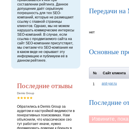
привязывался к ней при
составлении рейтинга. Данное
Передачи на
допущение даёт серьёзную
погрешность для тех SEO-
компаний, которые не размещают
ссылку с главной страницы
клиентов. Однако, мы не можем
нарушать коммерческие интересы
нет
SEO-компаний. В случае, если
ссылка с продвигаемого сайта на
сайт SEO-компании присутствует,
мы считаем что SEO-компания ни
Основные пр
в каком виде не скрывает эту
информацию и публикуем её в
данном рейтинге.
№
Сайт клиента
Последние отзывы
aist-yar.ru
1
Demis Group
Последние о
Обратились в Demis Group за
аудитом и настройкой видимости в
генеративных поисковиках. Нам
Извините, пока 
объяснили, что классическое сео
тут работает иначе, нужно
формировать доверие к бренду в