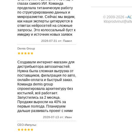
глазах самого ИИ. Команда
проделала титаническую работу
по структурированию данных и
микроразметке. Сейчас мы видим,
© 2009-2026 «
AL
как наши эксперты цитируются в
ktoprodvinul@alt
ответах нейросетей на сложные
запросы. Это колоссальный буст к
имиджу и источник новых заявок
2026-07-31 от: Павел
Demis Group
Создавали интернет-магазин для
дистрибьютора автозапчастей.
Нужна была сложная выгрузка от
поставщиков, фильтрация по авто,
онлайн-оплата и быстрый заказ.
Команда demis group
спроектировала архитектуру без
костылей, всё работает.
Запустились за 2 месяца.
Продажи выросли на 40% за
первые полгода. Планируем
дальше развивать проект с ними
2026-07-13 от: Иван
СЕО-Импульс