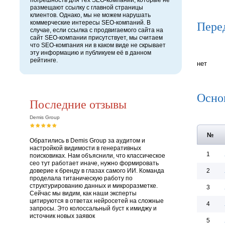
погрешность для тех SEO-компаний, которые не
размещают ссылку с главной страницы
клиентов. Однако, мы не можем нарушать
Пере
коммерческие интересы SEO-компаний. В
случае, если ссылка с продвигаемого сайта на
сайт SEO-компании присутствует, мы считаем
что SEO-компания ни в каком виде не скрывает
эту информацию и публикуем её в данном
рейтинге.
нет
Осно
Последние отзывы
Demis Group
№
Обратились в Demis Group за аудитом и
настройкой видимости в генеративных
1
поисковиках. Нам объяснили, что классическое
сео тут работает иначе, нужно формировать
доверие к бренду в глазах самого ИИ. Команда
2
проделала титаническую работу по
структурированию данных и микроразметке.
3
Сейчас мы видим, как наши эксперты
цитируются в ответах нейросетей на сложные
4
запросы. Это колоссальный буст к имиджу и
источник новых заявок
5