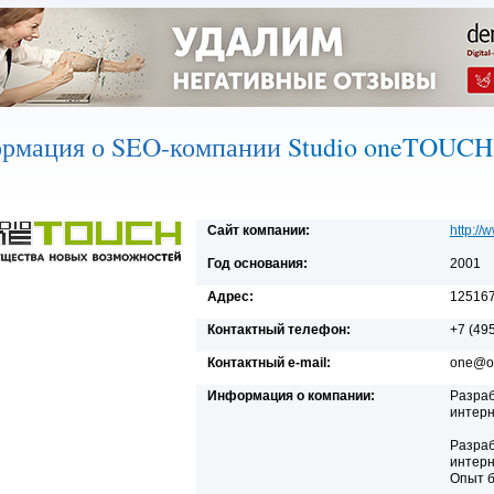
рмация о SEO-компании
Studio oneTOUCH
Сайт компании:
http://
Год основания:
2001
Адрес:
125167,
Контактный телефон:
+7 (49
Контактный e-mail:
one@on
Информация о компании:
Разраб
интерн
Разраб
интерн
Опыт б