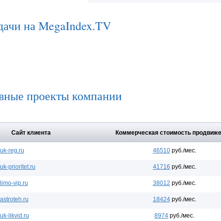
дачи на MegaIndex.TV
вные проекты компании
Сайт клиента
Коммерческая стоимость продвиж
uk-reg.ru
46510
руб./мес.
uk-prioritet.ru
41716
руб./мес.
limo-vip.ru
38012
руб./мес.
astroteh.ru
18424
руб./мес.
uk-likvid.ru
8974
руб./мес.