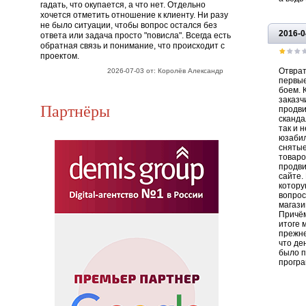
гадать, что окупается, а что нет. Отдельно
хочется отметить отношение к клиенту. Ни разу
не было ситуации, чтобы вопрос остался без
2016-0
ответа или задача просто "повисла". Всегда есть
обратная связь и понимание, что происходит с
проектом.
Отврат
2026-07-03 от: Королёв Александр
первые
боем. 
заказч
Партнёры
продви
сканда
так и 
юзабил
снятые
товаро
продви
сайте.
котору
вопрос
магази
Причём
итоге 
прежне
что де
было п
програ