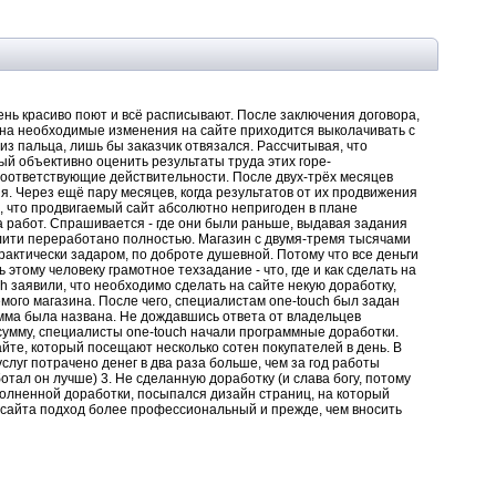
нь красиво поют и всё расписывают. После заключения договора,
 на необходимые изменения на сайте приходится выколачивать с
из пальца, лишь бы заказчик отвязался. Рассчитывая, что
ный объективно оценить результаты труда этих горе-
соответствующие действительности. После двух-трёх месяцев
. Через ещё пару месяцев, когда результатов от их продвижения
я, что продвигаемый сайт абсолютно непригоден в плане
а работ. Спрашивается - где они были раньше, выдавая задания
лити переработано полностью. Магазин с двумя-тремя тысячами
рактически задаром, по доброте душевной. Потому что все деньги
тому человеку грамотное техзадание - что, где и как сделать на
h заявили, что необходимо сделать на сайте некую доработку,
ого магазина. После чего, специалистам one-touch был задан
умма была названа. Не дождавшись ответа от владельцев
ю сумму, специалисты one-touch начали программные доработки.
те, который посещают несколько сотен покупателей в день. В
слуг потрачено денег в два раза больше, чем за год работы
ал он лучше) 3. Не сделанную доработку (и слава богу, потому
полненной доработки, посыпался дизайн страниц, на который
 сайта подход более профессиональный и прежде, чем вносить