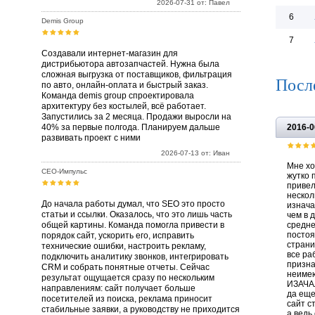
2026-07-31 от: Павел
6
Demis Group
7
Создавали интернет-магазин для
дистрибьютора автозапчастей. Нужна была
сложная выгрузка от поставщиков, фильтрация
Посл
по авто, онлайн-оплата и быстрый заказ.
Команда demis group спроектировала
архитектуру без костылей, всё работает.
Запустились за 2 месяца. Продажи выросли на
40% за первые полгода. Планируем дальше
2016-0
развивать проект с ними
2026-07-13 от: Иван
Мне хо
СЕО-Импульс
жутко 
привел
нескол
До начала работы думал, что SEO это просто
изнача
статьи и ссылки. Оказалось, что это лишь часть
чем в д
общей картины. Команда помогла привести в
средне
постоя
порядок сайт, ускорить его, исправить
страни
технические ошибки, настроить рекламу,
все ра
подключить аналитику звонков, интегрировать
призна
CRM и собрать понятные отчеты. Сейчас
неиме
результат ощущается сразу по нескольким
ИЗАЧАЛ
направлениям: сайт получает больше
да еще
посетителей из поиска, реклама приносит
сайт ст
стабильные заявки, а руководству не приходится
а ведь