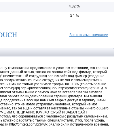
4.82 %
3.1 %
TOUCH
Все отзывы о компании
ашу компанию на продвижение в ужасном состоянии, его трафик
ишет данный отзыв, так как он загнал сайт под фильтр, который
ец" (компетентный сотрудник) загнал сайт под фильтр (создание
по продвижению, конечно сотрудник не мог с этим смириться и
жения мы не только увеличили трафик на 113% (то есть больше
com/bj3pij http://prntscr.com/bj3pt2 http://prntscr.com/bj3q58 и. д. в
аписал отзывы выше с самого начала вставлял палки в колеса,
мная работа по индексированию страниц фильтра, мы вывели
ца продвижения вообще нам был закрыт доступ в админку. Нами
ственно это не могло устраивать человека, который не мог
ив нас, так он еще и оставляет негативные отзывы ничего общего
ляд ЛУЧШИМ СПЕЦИАЛИСТОМ, КОТОРЫЙ И ЗАВАЛ САЙТ
потому что соревноваться с человеком с раздутым самомнением,
 грустно работать с такими специалистами. Итог, после ухода,
расти http://prntscr.com/bj3w8x. Жалко сил и потраченного времени,