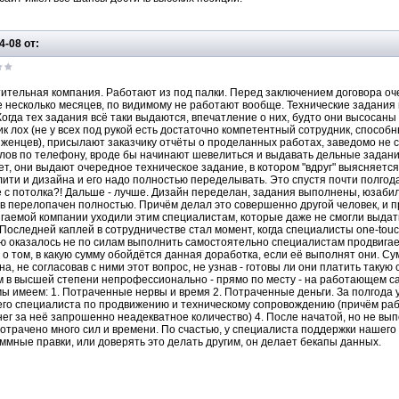
4-08 от:
ительная компания. Работают из под палки. Перед заключением договора оче
 несколько месяцев, по видимому не работают вообще. Технические задания
Когда тех задания всё таки выдаются, впечатление о них, будто они высосаны 
ик лох (не у всех под рукой есть достаточно компетентный сотрудник, способ
женцев), присылают заказчику отчёты о проделанных работах, заведомо не 
лов по телефону, вроде бы начинают шевелиться и выдавать дельные задания
нет, они выдают очередное техническое задание, в котором "вдруг" выясняетс
ити и дизайна и его надо полностью переделывать. Это спустя почти полгод
 с потолка?! Дальше - лучше. Дизайн переделан, задания выполнены, юзаби
в перелопачен полностью. Причём делал это совершенно другой человек, и п
гаемой компании уходили этим специалистам, которые даже не смогли выдать э
 Последней каплей в сотрудничестве стал момент, когда специалисты one-touc
ю оказалось не по силам выполнить самостоятельно специалистам продвигаем
 о том, в какую сумму обойдётся данная доработка, если её выполнят они. С
на, не согласовав с ними этот вопрос, не узнав - готовы ли они платить таку
 в высшей степени непрофессионально - прямо по месту - на работающем сай
мы имеем: 1. Потраченные нервы и время 2. Потраченные деньги. За полгода у
го специалиста по продвижению и техническому сопровождению (причём работ
нег за неё запрошенно неадекватное количество) 4. После начатой, но не вы
отрачено много сил и времени. По счастью, у специалиста поддержки нашего
ммные правки, или доверять это делать другим, он делает бекапы данных.