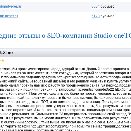
domdverei.ru
8034
руб./мес.
uk-uchet.ru
5170
руб./мес.
едние отзывы о SEO-компании Studio one
6-21 от:
телось бы прокомментировать предыдущий отзыв. Данный проект пришел в н
понизился из-за некомпетентности сотрудника, который собственно говоря и п
 к глобальному падению трафика http://prntscr.com/bj3lye. То есть "продвижен
ьких копий сайта, безобразный дизайн) и его решили унизить и купить услугу 
льно начал портить нам всю работу по продвижению сайта. За период продви
ва раза), но и подняли позиции по запросам http://prntscr.com/bj3p22 http://prntscr.
м на 70 позиций. Притом что сделать это было не просто, человек, который н
нно менял сайт, аналитику провести было невозможно, была испорчена огро
цы фильтра в индекс и в ТОП, а он поменял адреса страниц. Последние меся
боты выполнялись по регламенту, сдавалась отчетность, был результат и есте
ть свое поражение. И мало того, что он настраивал владельца компании прот
ющие с реальностью. Большинство ТЗ подвергались правкам на свой взг
ЬНО, в результате мы не могли добиться 100% положительного результата, 
 и обиженным сложно. Отзыв выше, он писал не о нас о о себе. Вообщем очень
ал терять трафик http://prntscr.com/bj3wt6 при том, что сейчас трафик должен 
 сайт имел все шансы достичь высоких позиций.