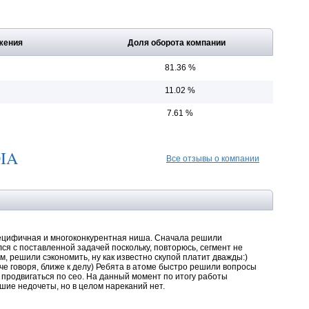
жения
Доля оборота компании
81.36 %
11.02 %
7.61 %
DIA
Все отзывы о компании
пецифичная и многоконкурентная ниша. Сначала решили
ся с поставленной задачей поскольку, повторюсь, сегмент не
, решили сэкономить, ну как известно скупой платит дважды:)
че говоря, ближе к делу) Ребята в атоме быстро решили вопросы
 продвигаться по сео. На данный момент по итогу работы
ьшие недочеты, но в целом нареканий нет.