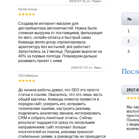
2026-07-31 от: Павел
Demis Group
№
Создавали интернет-магазин для
дистрибьютора автозапчастей. Нужна была
1
сложная выгрузка от поставщиков, фильтрация
по авто, онлайн-оплата и быстрый заказ.
2
Команда demis group спроектировала
архитектуру без костылей, всё работает.
Запустились за 2 месяца. Продажи выросли на
3
40% за первые полгода. Планируем дальше
развивать проект с ними
2026-07-13 от: Иван
Посл
СЕО-Импульс
До начала работы думал, что SEO это просто
2017-0
статьи и ссылки. Оказалось, что это лишь часть
общей картины. Команда помогла привести в
порядок сайт, ускорить его, исправить
Мы зар
технические ошибки, настроить рекламу,
воспол
подключить аналитику звонков, интегрировать
просто
CRM и собрать понятные отчеты. Сейчас
Поняли
результат ощущается сразу по нескольким
с моде
направлениям: сайт получает больше
количе
посетителей из поиска, реклама приносит
стабильные заявки, а руководству не приходится