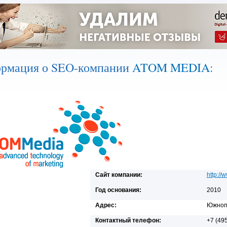
рмация о SEO-компании
ATOM MEDIA
:
Сайт компании:
http://
Год основания:
2010
Адрес:
Южнопо
Контактный телефон:
+7 (49