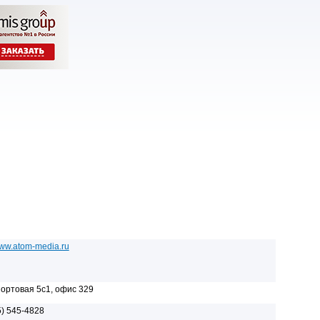
www.atom-media.ru
ртовая 5с1, офис 329
5) 545-4828