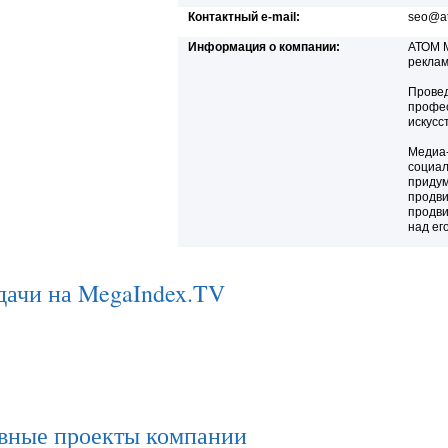
Контактный e-mail:
seo@at
Информация о компании:
АТОМ M
реклам
Провед
профес
искусс
Медиа-
социал
придум
продви
продви
над ег
дачи на MegaIndex.TV
вные проекты компании