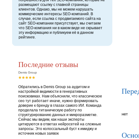
погрешность для тех SEO-компаний, которые не
размещают ссылку с главной страницы
клиентов. Однако, мы не можем нарушать
коммерческие интересы SEO-компаний. В
случае, если ссылка с продвигаемого сайта на
сайт SEO-компании присутствует, мы считаем
что SEO-компания ни в каком виде не скрывает
эту информацию и публикуем её в данном
рейтинге.
Последние отзывы
Demis Group
Обратились в Demis Group за аудитом и
Пере
настройкой видимости в генеративных
поисковиках. Нам объяснили, что классическое
сео тут работает иначе, нужно формировать
доверие к бренду в глазах самого ИИ. Команда
проделала титаническую работу по
нет
структурированию данных и микроразметке.
Сейчас мы видим, как наши эксперты
цитируются в ответах нейросетей на сложные
запросы. Это колоссальный буст к имиджу и
Осно
источник новых заявок