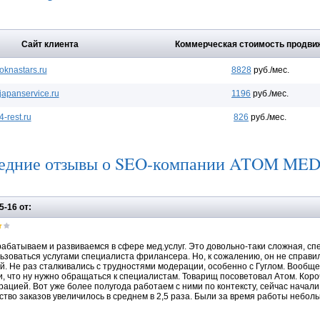
Сайт клиента
Коммерческая стоимость продви
oknastars.ru
8828
руб./мес.
japanservice.ru
1196
руб./мес.
4-rest.ru
826
руб./мес.
едние отзывы о SEO-компании ATOM ME
5-16 от:
абатываем и развиваемся в сфере мед.услуг. Это довольно-таки сложная, с
ьзоваться услугами специалиста фрилансера. Но, к сожалению, он не справил
й. Не раз сталкивались с трудностями модерации, особенно с Гуглом. Вообщем
, что ну нужно обращаться к специалистам. Товарищ посоветовал Атом. Коро
рацией. Вот уже более полугода работаем с ними по контексту, сейчас начали
ство заказов увеличилось в среднем в 2,5 раза. Были за время работы небол