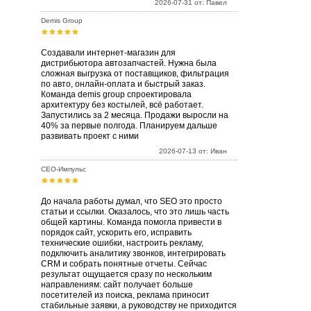
2026-07-31 от: Павел
Demis Group
Создавали интернет-магазин для
дистрибьютора автозапчастей. Нужна была
сложная выгрузка от поставщиков, фильтрация
по авто, онлайн-оплата и быстрый заказ.
Команда demis group спроектировала
архитектуру без костылей, всё работает.
Запустились за 2 месяца. Продажи выросли на
40% за первые полгода. Планируем дальше
развивать проект с ними
2026-07-13 от: Иван
СЕО-Импульс
До начала работы думал, что SEO это просто
статьи и ссылки. Оказалось, что это лишь часть
общей картины. Команда помогла привести в
порядок сайт, ускорить его, исправить
технические ошибки, настроить рекламу,
подключить аналитику звонков, интегрировать
CRM и собрать понятные отчеты. Сейчас
результат ощущается сразу по нескольким
направлениям: сайт получает больше
посетителей из поиска, реклама приносит
стабильные заявки, а руководству не приходится