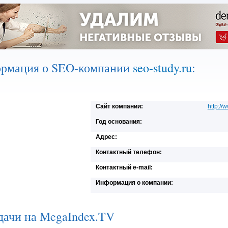
рмация о SEO-компании
seo-study.ru
:
Сайт компании:
http://
Год основания:
Адрес:
Контактный телефон:
Контактный e-mail:
Информация о компании:
дачи на MegaIndex.TV