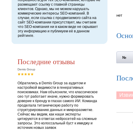
погрешность для тех SEO-компаний, которые не
размещают ссылку с главной страницы
клиентов. Однако, мы не можем нарушать
коммерческие интересы SEO-компаний. В
нет
случае, если ссылка с продвигаемого сайта на
сайт SEO-компании присутствует, мы считаем
что SEO-компания ни в каком виде не скрывает
эту информацию и публикуем её в данном
Осно
рейтинге.
№
Последние отзывы
Demis Group
После
Обратились в Demis Group за аудитом и
настройкой видимости в генеративных
поисковиках. Нам объяснили, что классическое
Извини
сео тут работает иначе, нужно формировать
доверие к бренду в глазах самого ИИ. Команда
проделала титаническую работу по
структурированию данных и микроразметке.
Сейчас мы видим, как наши эксперты
цитируются в ответах нейросетей на сложные
запросы. Это колоссальный буст к имиджу и
источник новых заявок