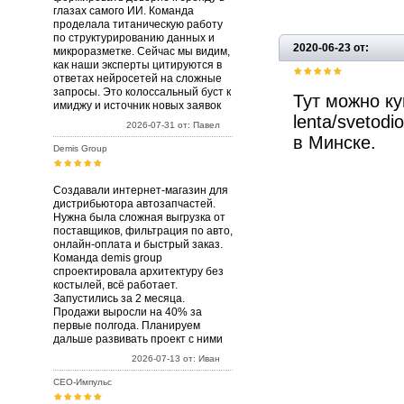
глазах самого ИИ. Команда
проделала титаническую работу
по структурированию данных и
2020-06-23 от:
микроразметке. Сейчас мы видим,
как наши эксперты цитируются в
ответах нейросетей на сложные
запросы. Это колоссальный буст к
Тут можно куп
имиджу и источник новых заявок
lenta/svetod
2026-07-31 от: Павел
в Минске.
Demis Group
Создавали интернет-магазин для
дистрибьютора автозапчастей.
Нужна была сложная выгрузка от
поставщиков, фильтрация по авто,
онлайн-оплата и быстрый заказ.
Команда demis group
спроектировала архитектуру без
костылей, всё работает.
Запустились за 2 месяца.
Продажи выросли на 40% за
первые полгода. Планируем
дальше развивать проект с ними
2026-07-13 от: Иван
СЕО-Импульс