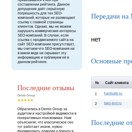
привязывался к ней при
составлении рейтинга. Данное
допущение даёт серьёзную
погрешность для тех SEO-
Передачи на
компаний, которые не размещают
ссылку с главной страницы
клиентов. Однако, мы не можем
нарушать коммерческие интересы
SEO-компаний. В случае, если
нет
ссылка с продвигаемого сайта на
сайт SEO-компании присутствует,
мы считаем что SEO-компания ни
в каком виде не скрывает эту
информацию и публикуем её в
Основные пр
данном рейтинге.
№
Сайт клиента
Последние отзывы
hardsafe.ru
1
Demis Group
tako-text.ru
2
Обратились в Demis Group за
аудитом и настройкой видимости в
генеративных поисковиках. Нам
Последние о
объяснили, что классическое сео
тут работает иначе, нужно
формировать доверие к бренду в