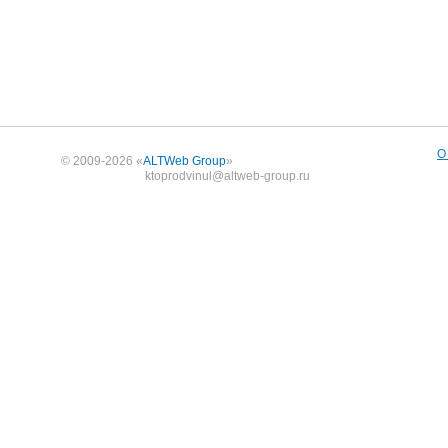
О
© 2009-2026 «
ALTWeb Group
»
ktoprodvinul@altweb-group.ru