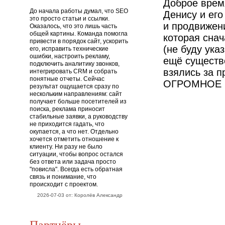
Доброе время
До начала работы думал, что SEO
Денису и его
это просто статьи и ссылки.
и продвижени
Оказалось, что это лишь часть
общей картины. Команда помогла
которая снач
привести в порядок сайт, ускорить
(не буду ука
его, исправить технические
ошибки, настроить рекламу,
ещё существ
подключить аналитику звонков,
взялись за п
интегрировать CRM и собрать
понятные отчеты. Сейчас
ОГРОМНОЕ СП
результат ощущается сразу по
нескольким направлениям: сайт
получает больше посетителей из
поиска, реклама приносит
стабильные заявки, а руководству
не приходится гадать, что
окупается, а что нет. Отдельно
хочется отметить отношение к
клиенту. Ни разу не было
ситуации, чтобы вопрос остался
без ответа или задача просто
"повисла". Всегда есть обратная
связь и понимание, что
происходит с проектом.
2026-07-03 от: Королёв Александр
Партнёры