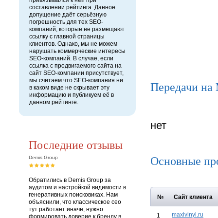
привязывался к ней при
составлении рейтинга. Данное
допущение даёт серьёзную
погрешность для тех SEO-
компаний, которые не размещают
ссылку с главной страницы
клиентов. Однако, мы не можем
нарушать коммерческие интересы
SEO-компаний. В случае, если
ссылка с продвигаемого сайта на
сайт SEO-компании присутствует,
мы считаем что SEO-компания ни
Передачи на
в каком виде не скрывает эту
информацию и публикуем её в
данном рейтинге.
нет
Последние отзывы
Основные пр
Demis Group
Обратились в Demis Group за
аудитом и настройкой видимости в
генеративных поисковиках. Нам
№
Сайт клиента
объяснили, что классическое сео
тут работает иначе, нужно
maxivinyl.ru
1
формировать доверие к бренду в