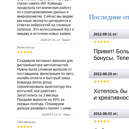
глазах самого ИИ. Команда
проделала титаническую работу
по структурированию данных и
Последние о
микроразметке. Сейчас мы видим,
как наши эксперты цитируются в
ответах нейросетей на сложные
запросы. Это колоссальный буст к
имиджу и источник новых заявок
2012-09-11 от:
2026-07-31 от: Павел
Demis Group
Привет! Боль
бонусы. Тепе
Создавали интернет-магазин для
дистрибьютора автозапчастей.
Нужна была сложная выгрузка от
поставщиков, фильтрация по авто,
2012-08-20 от:
онлайн-оплата и быстрый заказ.
Команда demis group
спроектировала архитектуру без
Хотелось бы 
костылей, всё работает.
Запустились за 2 месяца.
и креативнос
Продажи выросли на 40% за
первые полгода. Планируем
дальше развивать проект с ними
2012-08-03 от:
2026-07-13 от: Иван
СЕО-Импульс