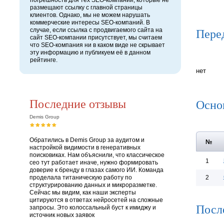
погрешность для тех SEO-компаний, которые не
размещают ссылку с главной страницы
клиентов. Однако, мы не можем нарушать
коммерческие интересы SEO-компаний. В
Пере
случае, если ссылка с продвигаемого сайта на
сайт SEO-компании присутствует, мы считаем
что SEO-компания ни в каком виде не скрывает
эту информацию и публикуем её в данном
рейтинге.
нет
Последние отзывы
Осно
Demis Group
Обратились в Demis Group за аудитом и
№
настройкой видимости в генеративных
поисковиках. Нам объяснили, что классическое
1
сео тут работает иначе, нужно формировать
доверие к бренду в глазах самого ИИ. Команда
проделала титаническую работу по
2
структурированию данных и микроразметке.
Сейчас мы видим, как наши эксперты
цитируются в ответах нейросетей на сложные
Посл
запросы. Это колоссальный буст к имиджу и
источник новых заявок