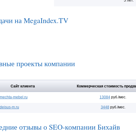
5 лет.
дачи на MegaIndex.TV
вные проекты компании
Сайт клиента
Коммерческая стоимость продв
mechta-mebel.ru
13084
руб./мес.
deisus-m.ru
3448
руб./мес.
едние отзывы о SEO-компании Бихайв