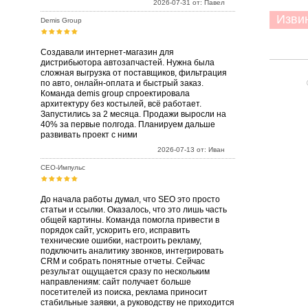
2026-07-31 от: Павел
Извини
Demis Group
Создавали интернет-магазин для
дистрибьютора автозапчастей. Нужна была
сложная выгрузка от поставщиков, фильтрация
по авто, онлайн-оплата и быстрый заказ.
Команда demis group спроектировала
архитектуру без костылей, всё работает.
Запустились за 2 месяца. Продажи выросли на
40% за первые полгода. Планируем дальше
развивать проект с ними
2026-07-13 от: Иван
СЕО-Импульс
До начала работы думал, что SEO это просто
статьи и ссылки. Оказалось, что это лишь часть
общей картины. Команда помогла привести в
порядок сайт, ускорить его, исправить
технические ошибки, настроить рекламу,
подключить аналитику звонков, интегрировать
CRM и собрать понятные отчеты. Сейчас
результат ощущается сразу по нескольким
направлениям: сайт получает больше
посетителей из поиска, реклама приносит
стабильные заявки, а руководству не приходится