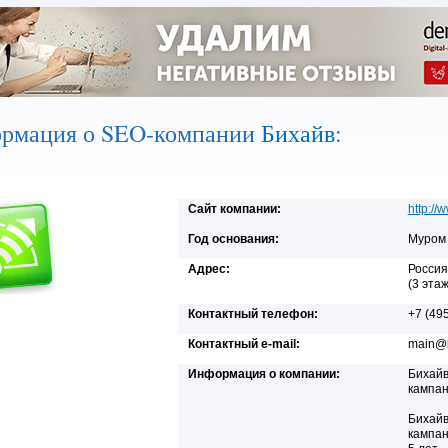
рмация о SEO-компании
Бихайв
:
Сайт компании:
http://
Год основания:
Муром
Адрес:
Россия
(3 этаж
Контактный телефон:
+7 (49
Контактный e-mail:
main@b
Информация о компании:
Бихайв
кампан
Бихайв
кампан