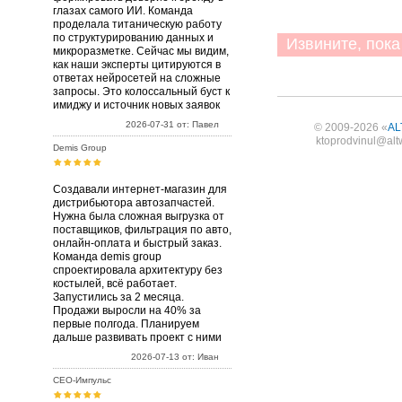
глазах самого ИИ. Команда
проделала титаническую работу
по структурированию данных и
Извините, пока 
микроразметке. Сейчас мы видим,
как наши эксперты цитируются в
ответах нейросетей на сложные
запросы. Это колоссальный буст к
имиджу и источник новых заявок
2026-07-31 от: Павел
© 2009-2026 «
AL
ktoprodvinul@alt
Demis Group
Создавали интернет-магазин для
дистрибьютора автозапчастей.
Нужна была сложная выгрузка от
поставщиков, фильтрация по авто,
онлайн-оплата и быстрый заказ.
Команда demis group
спроектировала архитектуру без
костылей, всё работает.
Запустились за 2 месяца.
Продажи выросли на 40% за
первые полгода. Планируем
дальше развивать проект с ними
2026-07-13 от: Иван
СЕО-Импульс