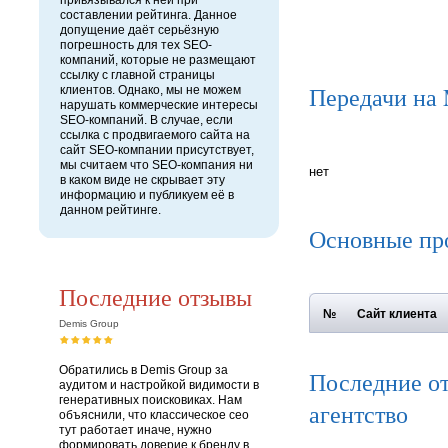
привязывался к ней при
составлении рейтинга. Данное
допущение даёт серьёзную
погрешность для тех SEO-
компаний, которые не размещают
ссылку с главной страницы
Передачи на
клиентов. Однако, мы не можем
нарушать коммерческие интересы
SEO-компаний. В случае, если
ссылка с продвигаемого сайта на
сайт SEO-компании присутствует,
мы считаем что SEO-компания ни
нет
в каком виде не скрывает эту
информацию и публикуем её в
данном рейтинге.
Основные пр
Последние отзывы
№
Сайт клиента
Demis Group
Обратились в Demis Group за
Последние о
аудитом и настройкой видимости в
генеративных поисковиках. Нам
агентство
объяснили, что классическое сео
тут работает иначе, нужно
формировать доверие к бренду в