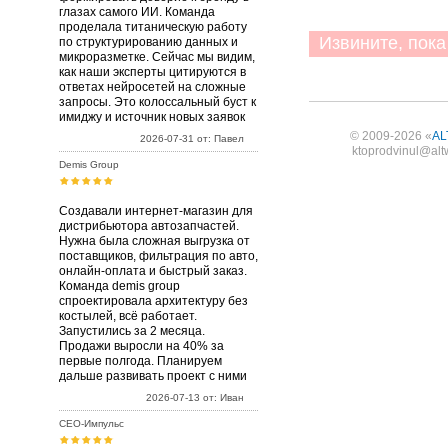
глазах самого ИИ. Команда
проделала титаническую работу
Извините, пока 
по структурированию данных и
микроразметке. Сейчас мы видим,
как наши эксперты цитируются в
ответах нейросетей на сложные
запросы. Это колоссальный буст к
имиджу и источник новых заявок
© 2009-2026 «
AL
2026-07-31 от: Павел
ktoprodvinul@alt
Demis Group
Создавали интернет-магазин для
дистрибьютора автозапчастей.
Нужна была сложная выгрузка от
поставщиков, фильтрация по авто,
онлайн-оплата и быстрый заказ.
Команда demis group
спроектировала архитектуру без
костылей, всё работает.
Запустились за 2 месяца.
Продажи выросли на 40% за
первые полгода. Планируем
дальше развивать проект с ними
2026-07-13 от: Иван
СЕО-Импульс