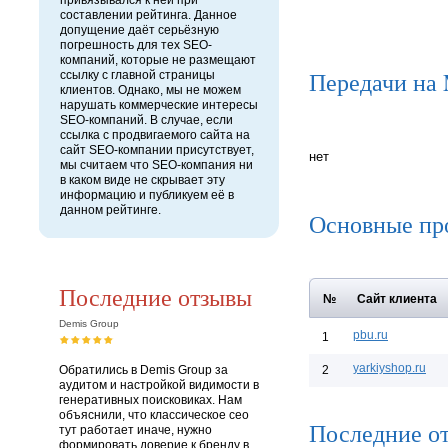
привязывался к ней при
составлении рейтинга. Данное
допущение даёт серьёзную
погрешность для тех SEO-
компаний, которые не размещают
Передачи на
ссылку с главной страницы
клиентов. Однако, мы не можем
нарушать коммерческие интересы
SEO-компаний. В случае, если
ссылка с продвигаемого сайта на
сайт SEO-компании присутствует,
нет
мы считаем что SEO-компания ни
в каком виде не скрывает эту
информацию и публикуем её в
данном рейтинге.
Основные пр
Последние отзывы
№
Сайт клиента
Demis Group
pbu.ru
1
yarkiyshop.ru
Обратились в Demis Group за
2
аудитом и настройкой видимости в
генеративных поисковиках. Нам
объяснили, что классическое сео
Последние о
тут работает иначе, нужно
формировать доверие к бренду в