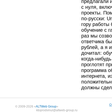
предлагали и
с нуля, вклю
проекты. Пом
по-русски: U
гору работы 
обучение с 
раз мы созво
ответчика бы
рублей, а я 
дочитал: обу
когда-нибудь
проглотят пр
программа о
интернета, и
положительн
должны сдел
О
© 2009-2026 «
ALTWeb Group
»
ktoprodvinul@altweb-group.ru