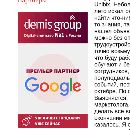
Unibix. Небо
лето искал р
найти что-ни
то знания, т
нашел объяв
можно без о
трудоустройс
точно возьму
что буду раб
обучают и бе
сотрудников,
полуподваль
событий, поэ
октябре. По 
Выясняется, 
маркетолога.
делать все в
окончании мн
казалось. Я 