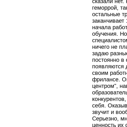
сказали нет.
геморрой, та
остальные тр
заканчивает 
начала работ
обучения. Но
специалистом
ничего не пл
задаю разные
постоянно в 
появляются д
своим работн
фрилансе. О
центром", на
образователь
конкурентов
себя. Оказыва
звучит и воо
Серьезно, мн
ценность их 