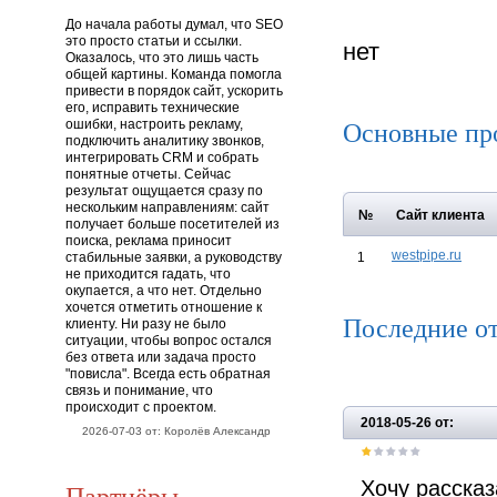
До начала работы думал, что SEO
это просто статьи и ссылки.
нет
Оказалось, что это лишь часть
общей картины. Команда помогла
привести в порядок сайт, ускорить
его, исправить технические
Основные пр
ошибки, настроить рекламу,
подключить аналитику звонков,
интегрировать CRM и собрать
понятные отчеты. Сейчас
результат ощущается сразу по
нескольким направлениям: сайт
№
Сайт клиента
получает больше посетителей из
поиска, реклама приносит
westpipe.ru
стабильные заявки, а руководству
1
не приходится гадать, что
окупается, а что нет. Отдельно
хочется отметить отношение к
Последние о
клиенту. Ни разу не было
ситуации, чтобы вопрос остался
без ответа или задача просто
"повисла". Всегда есть обратная
связь и понимание, что
происходит с проектом.
2018-05-26 от:
2026-07-03 от: Королёв Александр
Хочу расска
Партнёры