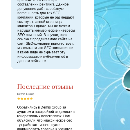
привязывался к ней при
составлении рейтинга. Данное
допущение даёт серьёзную
погрешность для тех SEO-
компаний, которые не размещают
ссылку с главной страницы
клиентов. Однако, мы не можем
нарушать коммерческие интересы
SEO-компаний. В случае, если
ссылка с продвигаемого сайта на
сайт SEO-компании присутствует,
мы считаем что SEO-компания ни
в каком виде не скрывает эту
информацию и публикуем её в
данном рейтинге.
Последние отзывы
Demis Group
Обратились в Demis Group за
аудитом и настройкой видимости в
генеративных поисковиках. Нам
объяснили, что классическое сео
тут работает иначе, нужно
формировать доверие к бренду в