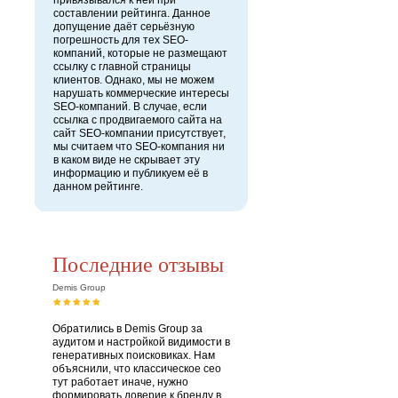
привязывался к ней при
составлении рейтинга. Данное
допущение даёт серьёзную
погрешность для тех SEO-
компаний, которые не размещают
ссылку с главной страницы
клиентов. Однако, мы не можем
нарушать коммерческие интересы
SEO-компаний. В случае, если
ссылка с продвигаемого сайта на
сайт SEO-компании присутствует,
мы считаем что SEO-компания ни
в каком виде не скрывает эту
информацию и публикуем её в
данном рейтинге.
Последние отзывы
Demis Group
Обратились в Demis Group за
аудитом и настройкой видимости в
генеративных поисковиках. Нам
объяснили, что классическое сео
тут работает иначе, нужно
формировать доверие к бренду в