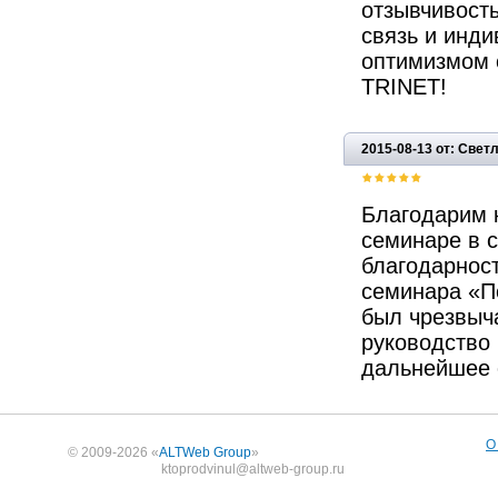
отзывчивост
связь и инд
оптимизмом 
TRINET!
2015-08-13 от: Свет
Благодарим 
семинаре в 
благодарнос
семинара «П
был чрезвыч
руководство
дальнейшее 
О
© 2009-2026 «
ALTWeb Group
»
ktoprodvinul@altweb-group.ru