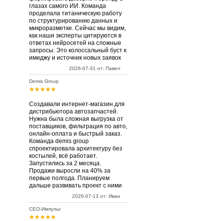
глазах самого ИИ. Команда
проделала титаническую работу
по структурированию данных и
микроразметке. Сейчас мы видим,
как наши эксперты цитируются в
ответах нейросетей на сложные
запросы. Это колоссальный буст к
имиджу и источник новых заявок
2026-07-31 от: Павел
Demis Group
Создавали интернет-магазин для
дистрибьютора автозапчастей.
Нужна была сложная выгрузка от
поставщиков, фильтрация по авто,
онлайн-оплата и быстрый заказ.
Команда demis group
спроектировала архитектуру без
костылей, всё работает.
Запустились за 2 месяца.
Продажи выросли на 40% за
первые полгода. Планируем
дальше развивать проект с ними
2026-07-13 от: Иван
СЕО-Импульс