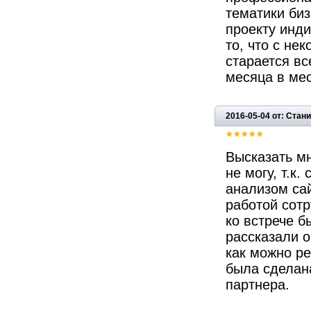
тематики би
проекту инд
то, что с не
старается вс
месяца в мес
2016-05-04 от: Стан
Высказать мн
не могу, т.к
анализом са
работой сотр
ко встрече б
рассказали о
как можно р
была сделан
партнера.