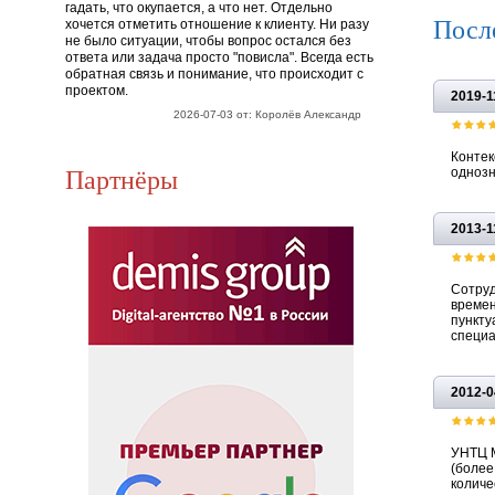
гадать, что окупается, а что нет. Отдельно
Посл
хочется отметить отношение к клиенту. Ни разу
не было ситуации, чтобы вопрос остался без
ответа или задача просто "повисла". Всегда есть
обратная связь и понимание, что происходит с
проектом.
2019-1
2026-07-03 от: Королёв Александр
Контек
Партнёры
однозн
2013-1
Сотруд
времен
пункту
специа
2012-0
УНТЦ М
(более
количе