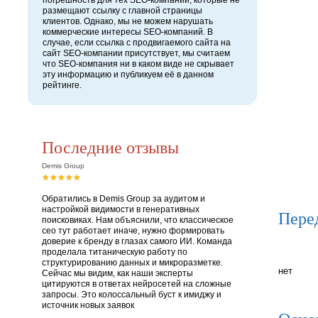
погрешность для тех SEO-компаний, которые не
размещают ссылку с главной страницы
клиентов. Однако, мы не можем нарушать
коммерческие интересы SEO-компаний. В
случае, если ссылка с продвигаемого сайта на
сайт SEO-компании присутствует, мы считаем
что SEO-компания ни в каком виде не скрывает
эту информацию и публикуем её в данном
рейтинге.
Последние отзывы
Demis Group
Обратились в Demis Group за аудитом и
настройкой видимости в генеративных
Пере
поисковиках. Нам объяснили, что классическое
сео тут работает иначе, нужно формировать
доверие к бренду в глазах самого ИИ. Команда
проделала титаническую работу по
структурированию данных и микроразметке.
нет
Сейчас мы видим, как наши эксперты
цитируются в ответах нейросетей на сложные
запросы. Это колоссальный буст к имиджу и
источник новых заявок