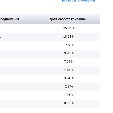
Все проекты компании
продвижения
Доля оборота компании
.
35.68 %
.
18.94 %
.
15.9 %
9.28 %
7.09 %
4.78 %
3.24 %
2.2 %
1.96 %
0.92 %