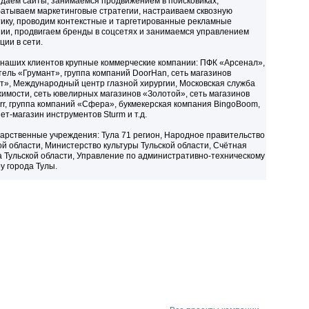
даем сайты, занимаемся продвижением в поисковиках,
атываем маркетинговые стратегии, настраиваем сквозную
ику, проводим контекстные и таргетированные рекламные
ии, продвигаем бренды в соцсетях и занимаемся управлением
ции в сети.
наших клиентов крупные коммерческие компании: ПФК «Арсенал»,
тель «Грумант», группа компаний DoorHan, сеть магазинов
т», Международный центр глазной хирургии, Московская служба
имости, сеть ювелирных магазинов «Золотой», сеть магазинов
rr, группа компаний «Сфера», букмекерская компания BingoBoom,
ет-магазин инструментов Sturm и т.д.
дарственные учреждения: Тула 71 регион, Народное правительство
ой области, Министерство культуры Тульской области, Счётная
 Тульской области, Управление по административно-техническому
у города Тулы.