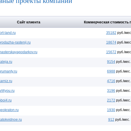
вные проекты компании
Сайт клиента
Коммерческая стоимость 
ort-land.ru
35182
руб./мес
prodazha-rastenij.ru
18674
руб./мес
masterskayapodarkov.ru
15672
руб./мес
aleja.ru
9154
руб./мес.
grumanty.ru
6988
руб./мес.
arniz.ru
4716
руб./мес.
art4you.ru
3196
руб./мес.
oboi4.ru
2172
руб./мес.
geokraton.ru
1930
руб./мес.
katokvidnoe.ru
912
руб./мес.