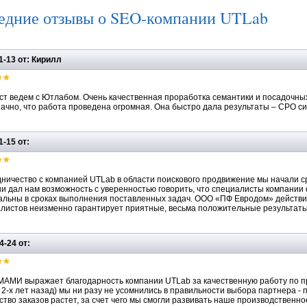
едние отзывы о SEO-компании UTLab
1-13 от: Кирилл
ст ведем с Ютлабом. Очень качественная проработка семантики и посадочных 
ачно, что работа проведена огромная. Она быстро дала результаты – CPO сил
1-15 от:
ничество с компанией UTLab в области поискового продвижение мы начали ср
и дал нам возможность с уверенностью говорить, что специалисты компании 
альны в сроках выполнения поставленных задач. ООО «ПФ Евродом» действ
листов неизменно гарантирует приятные, весьма положительные результаты
4-24 от:
АМИ выражает благодарность компании UTLab за качественную работу по пр
 2-х лет назад) мы ни разу не усомнились в правильности выбора партнера -
ство заказов растет, за счет чего мы смогли развивать наше производственн