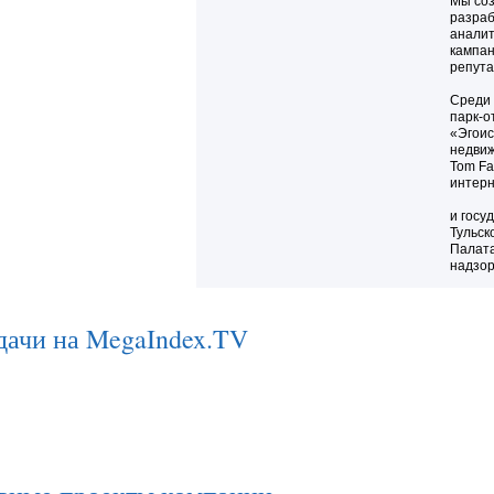
Мы соз
разраб
аналит
кампан
репута
Среди 
парк-о
«Эгоис
недвиж
Tom Fa
интерн
и госу
Тульск
Палата
надзор
дачи на MegaIndex.TV