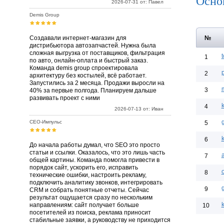
Осно
2026-07-31 от: Павел
Demis Group
Создавали интернет-магазин для
№
дистрибьютора автозапчастей. Нужна была
сложная выгрузка от поставщиков, фильтрация
t
1
по авто, онлайн-оплата и быстрый заказ.
Команда demis group спроектировала
2
архитектуру без костылей, всё работает.
Запустились за 2 месяца. Продажи выросли на
3
40% за первые полгода. Планируем дальше
развивать проект с ними
k
4
2026-07-13 от: Иван
СЕО-Импульс
5
k
6
До начала работы думал, что SEO это просто
статьи и ссылки. Оказалось, что это лишь часть
7
общей картины. Команда помогла привести в
порядок сайт, ускорить его, исправить
8
технические ошибки, настроить рекламу,
подключить аналитику звонков, интегрировать
9
CRM и собрать понятные отчеты. Сейчас
результат ощущается сразу по нескольким
направлениям: сайт получает больше
10
посетителей из поиска, реклама приносит
стабильные заявки, а руководству не приходится