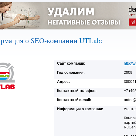
рмация о SEO-компании
UTLab
:
Сайт компании:
http://
Год основания:
2009
Адрес:
300041,
Контактный телефон:
+7 (49
Контактный e-mail:
order@
Информация о компании:
Агентс
Компан
партнё
RuCent