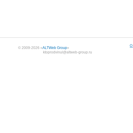
О
© 2009-2026 «
ALTWeb Group
»
ktoprodvinul@altweb-group.ru