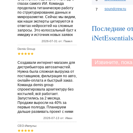
глазах самого ИИ. Команда
проделала титаническую работу
soundcrew.ru
7
по структурированию данных и
микроразметке. Сейчас мы видим,
как наши эксперты цитируются в
Последние от
ответах нейросетей на сложные
запросы. Это колоссальный буст к
имиджу и источник новых заявок
iNetEssentials
2026-07-31 от: Павел
Demis Group
Извините, пока 
Создавали интернет-магазин для
дистрибьютора автозапчастей.
Нужна была сложная выгрузка от
поставщиков, фильтрация по авто,
онлайн-оплата и быстрый заказ.
Команда demis group
спроектировала архитектуру без
костылей, всё работает.
Запустились за 2 месяца.
Продажи выросли на 40% за
первые полгода. Планируем
дальше развивать проект с ними
2026-07-13 от: Иван
СЕО-Импульс