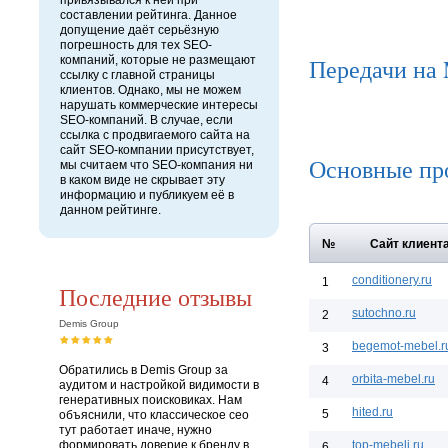
привязывался к ней при
составлении рейтинга. Данное
допущение даёт серьёзную
погрешность для тех SEO-
компаний, которые не размещают
Передачи на
ссылку с главной страницы
клиентов. Однако, мы не можем
нарушать коммерческие интересы
SEO-компаний. В случае, если
ссылка с продвигаемого сайта на
сайт SEO-компании присутствует,
Основные пр
мы считаем что SEO-компания ни
в каком виде не скрывает эту
информацию и публикуем её в
данном рейтинге.
№
Сайт клиент
conditionery.ru
1
Последние отзывы
sutochno.ru
2
Demis Group
begemot-mebel.r
3
Обратились в Demis Group за
orbita-mebel.ru
4
аудитом и настройкой видимости в
генеративных поисковиках. Нам
hited.ru
5
объяснили, что классическое сео
тут работает иначе, нужно
формировать доверие к бренду в
top-mebeli.ru
6