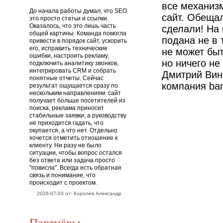
все механиз
До начала работы думал, что SEO
сайт. Обещал
это просто статьи и ссылки.
Оказалось, что это лишь часть
сделали! На
общей картины. Команда помогла
подана не в 
привести в порядок сайт, ускорить
его, исправить технические
не может быт
ошибки, настроить рекламу,
но ничего н
подключить аналитику звонков,
интегрировать CRM и собрать
Дмитрий Вин
понятные отчеты. Сейчас
компания ba
результат ощущается сразу по
нескольким направлениям: сайт
получает больше посетителей из
поиска, реклама приносит
стабильные заявки, а руководству
не приходится гадать, что
окупается, а что нет. Отдельно
хочется отметить отношение к
клиенту. Ни разу не было
ситуации, чтобы вопрос остался
без ответа или задача просто
"повисла". Всегда есть обратная
связь и понимание, что
происходит с проектом.
2026-07-03 от: Королёв Александр
Партнёры