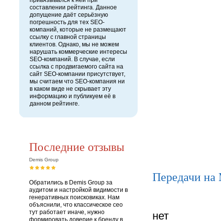
привязывался к ней при
составлении рейтинга. Данное
допущение даёт серьёзную
погрешность для тех SEO-
компаний, которые не размещают
ссылку с главной страницы
клиентов. Однако, мы не можем
нарушать коммерческие интересы
SEO-компаний. В случае, если
ссылка с продвигаемого сайта на
сайт SEO-компании присутствует,
мы считаем что SEO-компания ни
в каком виде не скрывает эту
информацию и публикуем её в
данном рейтинге.
Последние отзывы
Demis Group
Передачи на
Обратились в Demis Group за
аудитом и настройкой видимости в
генеративных поисковиках. Нам
объяснили, что классическое сео
тут работает иначе, нужно
нет
формировать доверие к бренду в