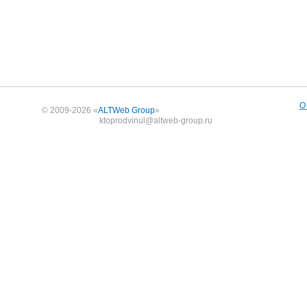
О
© 2009-2026 «
ALTWeb Group
»
ktoprodvinul@altweb-group.ru