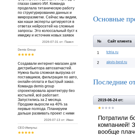
глазах самого ИИ. Команда
проделала титаническую работу
по структурированию данных и
Основные пр
микроразметке. Сейчас мы видим,
как наши эксперты цитируются в
ответах нейросетей на сложные
запросы. Это колоссальный буст к
имиджу и источник новых заявок
№
Сайт клиента
2026-07-31 от: Павел
Demis Group
tctria.ru
1
akvis-best.ru
2
Создавали интернет-магазин для
дистрибьютора автозапчастей.
Нужна была сложная выгрузка от
поставщиков, фильтрация по авто,
Последние о
онлайн-оплата и быстрый заказ.
Команда demis group
спроектировала архитектуру без
костылей, всё работает.
Запустились за 2 месяца.
2019-06-24 от:
Продажи выросли на 40% за
первые полгода. Планируем
дальше развивать проект с ними
Потратили б
2026-07-13 от: Иван
компанией! З
СЕО-Импульс
вообще плач