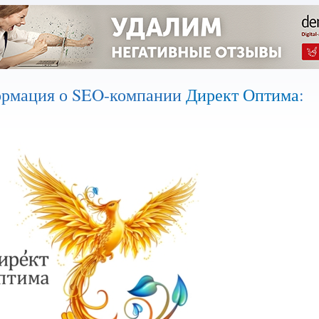
рмация о SEO-компании
Директ Оптима
: