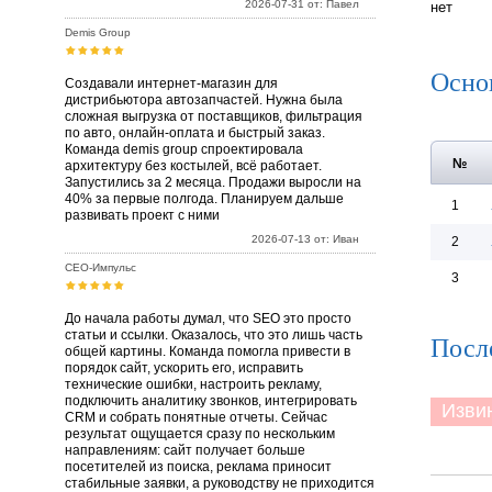
2026-07-31 от: Павел
нет
Demis Group
Осно
Создавали интернет-магазин для
дистрибьютора автозапчастей. Нужна была
сложная выгрузка от поставщиков, фильтрация
по авто, онлайн-оплата и быстрый заказ.
Команда demis group спроектировала
№
архитектуру без костылей, всё работает.
Запустились за 2 месяца. Продажи выросли на
40% за первые полгода. Планируем дальше
1
развивать проект с ними
2026-07-13 от: Иван
2
СЕО-Импульс
3
До начала работы думал, что SEO это просто
статьи и ссылки. Оказалось, что это лишь часть
Посл
общей картины. Команда помогла привести в
порядок сайт, ускорить его, исправить
технические ошибки, настроить рекламу,
подключить аналитику звонков, интегрировать
Извини
CRM и собрать понятные отчеты. Сейчас
результат ощущается сразу по нескольким
направлениям: сайт получает больше
посетителей из поиска, реклама приносит
стабильные заявки, а руководству не приходится