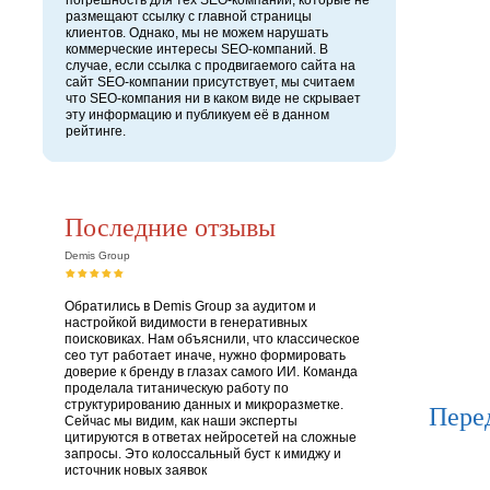
погрешность для тех SEO-компаний, которые не
размещают ссылку с главной страницы
клиентов. Однако, мы не можем нарушать
коммерческие интересы SEO-компаний. В
случае, если ссылка с продвигаемого сайта на
сайт SEO-компании присутствует, мы считаем
что SEO-компания ни в каком виде не скрывает
эту информацию и публикуем её в данном
рейтинге.
Последние отзывы
Demis Group
Обратились в Demis Group за аудитом и
настройкой видимости в генеративных
поисковиках. Нам объяснили, что классическое
сео тут работает иначе, нужно формировать
доверие к бренду в глазах самого ИИ. Команда
проделала титаническую работу по
структурированию данных и микроразметке.
Пере
Сейчас мы видим, как наши эксперты
цитируются в ответах нейросетей на сложные
запросы. Это колоссальный буст к имиджу и
источник новых заявок