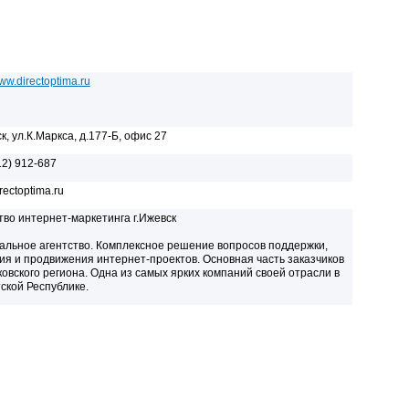
www.directoptima.ru
к, ул.К.Маркса, д.177-Б, офис 27
12) 912-687
ectoptima.ru
тво интернет-маркетинга г.Ижевск
альное агентство. Комплексное решение вопросов поддержки,
ия и продвижения интернет-проектов. Основная часть заказчиков
ковского региона. Одна из самых ярких компаний своей отрасли в
ской Республике.