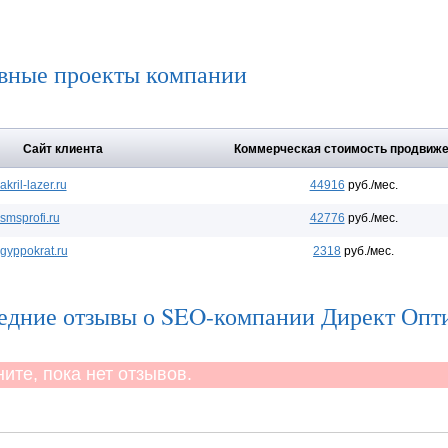
вные проекты компании
Сайт клиента
Коммерческая стоимость продвиж
akril-lazer.ru
44916
руб./мес.
smsprofi.ru
42776
руб./мес.
gyppokrat.ru
2318
руб./мес.
едние отзывы о SEO-компании Директ Опт
те, пока нет отзывов.