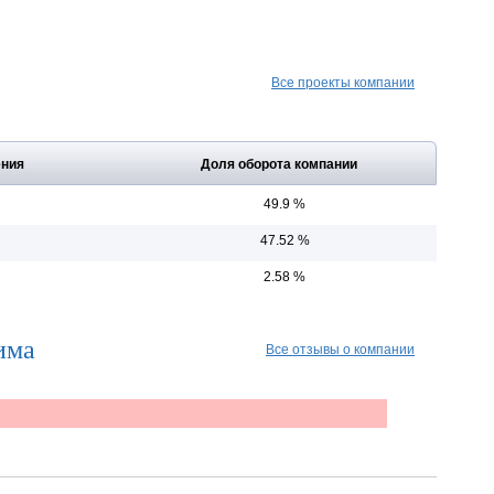
Все проекты компании
ения
Доля оборота компании
49.9 %
47.52 %
2.58 %
има
Все отзывы о компании