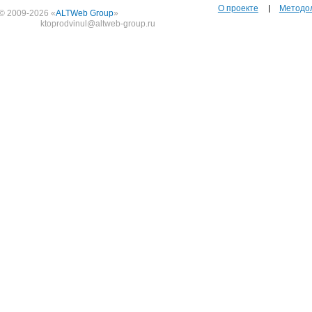
О проекте
Методо
© 2009-2026 «
ALTWeb Group
»
ktoprodvinul@altweb-group.ru