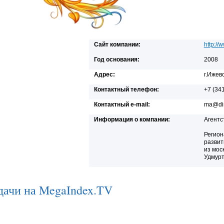
Сайт компании:
http://
Год основания:
2008
Адрес:
г.Ижевс
Контактный телефон:
+7 (34
Контактный e-mail:
ma@dir
Информация о компании:
Агентс
Регион
развит
из мос
Удмурт
дачи на MegaIndex.TV