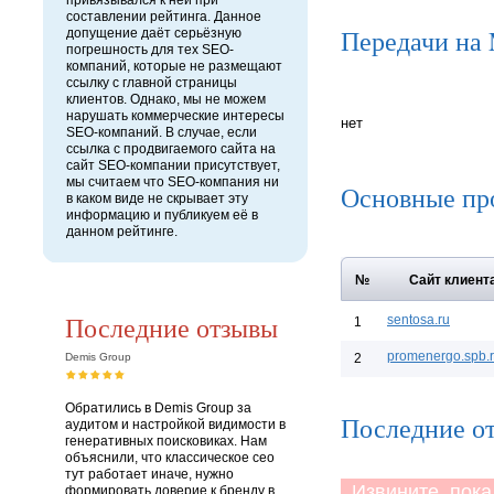
привязывался к ней при
составлении рейтинга. Данное
Передачи на
допущение даёт серьёзную
погрешность для тех SEO-
компаний, которые не размещают
ссылку с главной страницы
клиентов. Однако, мы не можем
нарушать коммерческие интересы
нет
SEO-компаний. В случае, если
ссылка с продвигаемого сайта на
сайт SEO-компании присутствует,
мы считаем что SEO-компания ни
Основные пр
в каком виде не скрывает эту
информацию и публикуем её в
данном рейтинге.
№
Сайт клиент
Последние отзывы
sentosa.ru
1
promenergo.spb.
Demis Group
2
Обратились в Demis Group за
Последние о
аудитом и настройкой видимости в
генеративных поисковиках. Нам
объяснили, что классическое сео
тут работает иначе, нужно
Извините, пока 
формировать доверие к бренду в