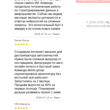
глазах самого ИИ. Команда
проделала титаническую работу
по структурированию данных и
микроразметке. Сейчас мы видим,
как наши эксперты цитируются в
ответах нейросетей на сложные
© 2009-2026 «
AL
запросы. Это колоссальный буст к
ktoprodvinul@alt
имиджу и источник новых заявок
2026-07-31 от: Павел
Demis Group
Создавали интернет-магазин для
дистрибьютора автозапчастей.
Нужна была сложная выгрузка от
поставщиков, фильтрация по авто,
онлайн-оплата и быстрый заказ.
Команда demis group
спроектировала архитектуру без
костылей, всё работает.
Запустились за 2 месяца.
Продажи выросли на 40% за
первые полгода. Планируем
дальше развивать проект с ними
2026-07-13 от: Иван
СЕО-Импульс