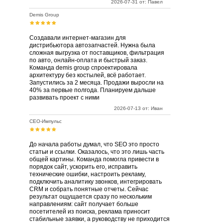
2026-07-31 от: Павел
Demis Group
Создавали интернет-магазин для
дистрибьютора автозапчастей. Нужна была
сложная выгрузка от поставщиков, фильтрация
по авто, онлайн-оплата и быстрый заказ.
Команда demis group спроектировала
архитектуру без костылей, всё работает.
Запустились за 2 месяца. Продажи выросли на
40% за первые полгода. Планируем дальше
развивать проект с ними
2026-07-13 от: Иван
СЕО-Импульс
До начала работы думал, что SEO это просто
статьи и ссылки. Оказалось, что это лишь часть
общей картины. Команда помогла привести в
порядок сайт, ускорить его, исправить
технические ошибки, настроить рекламу,
подключить аналитику звонков, интегрировать
CRM и собрать понятные отчеты. Сейчас
результат ощущается сразу по нескольким
направлениям: сайт получает больше
посетителей из поиска, реклама приносит
стабильные заявки, а руководству не приходится