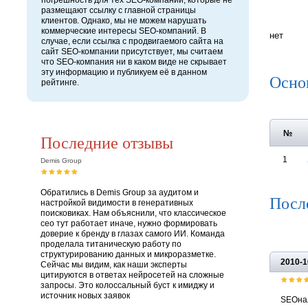
погрешность для тех SEO-компаний, которые не
размещают ссылку с главной страницы
клиентов. Однако, мы не можем нарушать
коммерческие интересы SEO-компаний. В
нет
случае, если ссылка с продвигаемого сайта на
сайт SEO-компании присутствует, мы считаем
что SEO-компания ни в каком виде не скрывает
эту информацию и публикуем её в данном
Осно
рейтинге.
№
Последние отзывы
1
Demis Group
Обратились в Demis Group за аудитом и
Посл
настройкой видимости в генеративных
поисковиках. Нам объяснили, что классическое
сео тут работает иначе, нужно формировать
доверие к бренду в глазах самого ИИ. Команда
проделала титаническую работу по
структурированию данных и микроразметке.
2010-1
Сейчас мы видим, как наши эксперты
цитируются в ответах нейросетей на сложные
запросы. Это колоссальный буст к имиджу и
источник новых заявок
SEOнал