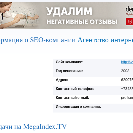
рмация о SEO-компании
Агентство интер
Сайт компании:
http://
Год основания:
2008
Адрес:
620075
Контактный телефон:
+7343
Контактный e-mail:
profis
Информация о компании:
дачи на MegaIndex.TV