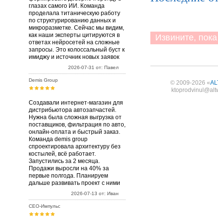
глазах самого ИИ. Команда
проделала титаническую работу
по структурированию данных и
микроразметке. Сейчас мы видим,
как наши эксперты цитируются в
Извините, пока 
ответах нейросетей на сложные
запросы. Это колоссальный буст к
имиджу и источник новых заявок
2026-07-31 от: Павел
Demis Group
© 2009-2026 «
AL
ktoprodvinul@alt
Создавали интернет-магазин для
дистрибьютора автозапчастей.
Нужна была сложная выгрузка от
поставщиков, фильтрация по авто,
онлайн-оплата и быстрый заказ.
Команда demis group
спроектировала архитектуру без
костылей, всё работает.
Запустились за 2 месяца.
Продажи выросли на 40% за
первые полгода. Планируем
дальше развивать проект с ними
2026-07-13 от: Иван
СЕО-Импульс