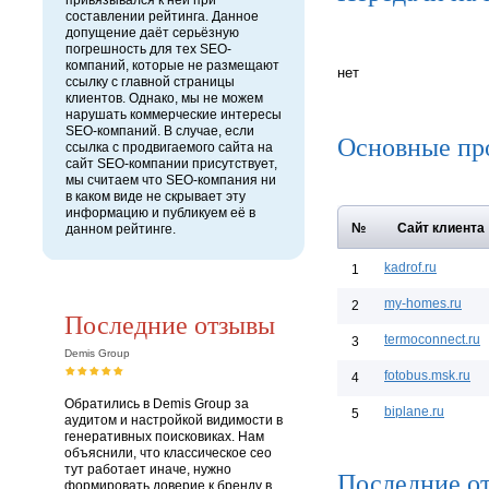
привязывался к ней при
составлении рейтинга. Данное
допущение даёт серьёзную
погрешность для тех SEO-
компаний, которые не размещают
нет
ссылку с главной страницы
клиентов. Однако, мы не можем
нарушать коммерческие интересы
SEO-компаний. В случае, если
Основные пр
ссылка с продвигаемого сайта на
сайт SEO-компании присутствует,
мы считаем что SEO-компания ни
в каком виде не скрывает эту
информацию и публикуем её в
№
Сайт клиента
данном рейтинге.
kadrof.ru
1
my-homes.ru
2
Последние отзывы
termoconnect.ru
3
Demis Group
fotobus.msk.ru
4
Обратились в Demis Group за
biplane.ru
5
аудитом и настройкой видимости в
генеративных поисковиках. Нам
объяснили, что классическое сео
тут работает иначе, нужно
Последние от
формировать доверие к бренду в