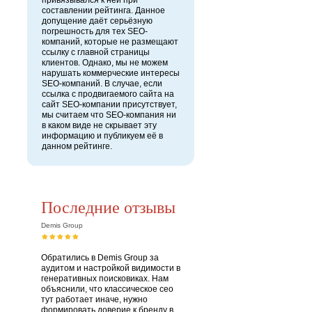
привязывался к ней при
составлении рейтинга. Данное
допущение даёт серьёзную
погрешность для тех SEO-
компаний, которые не размещают
ссылку с главной страницы
клиентов. Однако, мы не можем
нарушать коммерческие интересы
SEO-компаний. В случае, если
ссылка с продвигаемого сайта на
сайт SEO-компании присутствует,
мы считаем что SEO-компания ни
в каком виде не скрывает эту
информацию и публикуем её в
данном рейтинге.
Последние отзывы
Demis Group
Обратились в Demis Group за
аудитом и настройкой видимости в
генеративных поисковиках. Нам
объяснили, что классическое сео
тут работает иначе, нужно
формировать доверие к бренду в