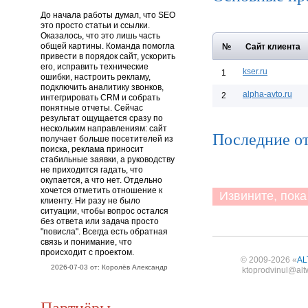
До начала работы думал, что SEO
это просто статьи и ссылки.
Оказалось, что это лишь часть
общей картины. Команда помогла
№
Сайт клиента
привести в порядок сайт, ускорить
его, исправить технические
kser.ru
1
ошибки, настроить рекламу,
подключить аналитику звонков,
alpha-avto.ru
2
интегрировать CRM и собрать
понятные отчеты. Сейчас
результат ощущается сразу по
нескольким направлениям: сайт
Последние от
получает больше посетителей из
поиска, реклама приносит
стабильные заявки, а руководству
не приходится гадать, что
окупается, а что нет. Отдельно
хочется отметить отношение к
Извините, пока 
клиенту. Ни разу не было
ситуации, чтобы вопрос остался
без ответа или задача просто
"повисла". Всегда есть обратная
связь и понимание, что
происходит с проектом.
© 2009-2026 «
AL
2026-07-03 от: Королёв Александр
ktoprodvinul@alt
Партнёры