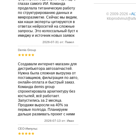
глазах самого ИИ. Команда
проделала титаническую работу
по структурированию данных и
© 2009-2026 «
AL
микроразметке. Сейчас мы видим,
ktoprodvinul@alt
как наши эксперты цитируются в
ответах нейросетей на сложные
запросы. Это колоссальный буст к
имиджу и источник новых заявок
2026-07-31 от: Павел
Demis Group
Создавали интернет-магазин для
дистрибьютора автозапчастей.
Нужна была сложная выгрузка от
поставщиков, фильтрация по авто,
онлайн-оплата и быстрый заказ.
Команда demis group
спроектировала архитектуру без
костылей, всё работает.
Запустились за 2 месяца.
Продажи выросли на 40% за
первые полгода. Планируем
дальше развивать проект с ними
2026-07-13 от: Иван
СЕО-Импульс