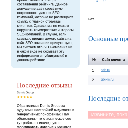
привязывался к ней при
составлении рейтинга. Данное
допущение даёт серьёзную
погрешность для тех SEO-
компаний, которые не размещают
нет
ссылку с главной страницы
клиентов. Однако, мы не можем
нарушать коммерческие интересы
SEO-компаний. В случае, если
Основные пр
ссылка с продвигаемого сайта на
сайт SEO-компании присутствует,
мы считаем что SEO-компания ни
в каком виде не скрывает эту
информацию и публикуем её в
№
Сайт клиента
данном рейтинге.
szb.ru
1
gbi-m.ru
2
Последние отзывы
Demis Group
Последние от
Обратились в Demis Group за
аудитом и настройкой видимости в
Извините, пока 
генеративных поисковиках. Нам
объяснили, что классическое сео
тут работает иначе, нужно
формировать доверие к бренду в