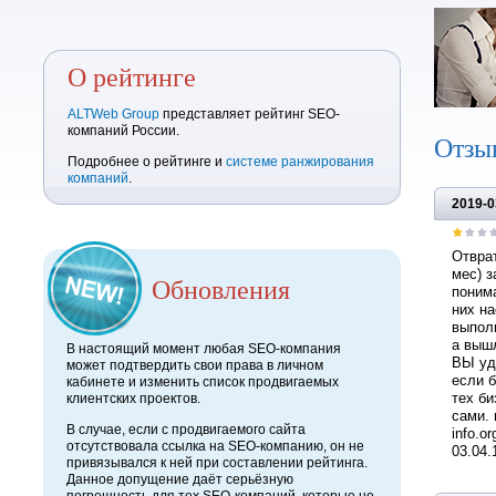
О рейтинге
ALTWeb Group
представляет рейтинг SEO-
компаний России.
Отзы
Подробнее о рейтинге и
системе ранжирования
компаний
.
2019-0
Отврат
мес) з
Обновления
понима
них на
выполн
а вышл
В настоящий момент любая SEO-компания
ВЫ уда
может подтвердить свои права в личном
если б
кабинете и изменить список продвигаемых
тех би
клиентских проектов.
сами. 
В случае, если с продвигаемого сайта
info.o
отсутствовала ссылка на SEO-компанию, он не
03.04.
привязывался к ней при составлении рейтинга.
Данное допущение даёт серьёзную