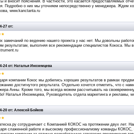
ы и вносит пояснения. В частности, это касается предоставляемых отч
я. Подробно о них мы уточняем непосредственно у менеджера. Ждем хо
ова, www.kanctanta.ru
4-27 от:
х замечаний по ведению нашего проекта у нас нет. Мы довольны работ
м результатам, выполняя все рекомендации специалистов Кокоса. Мы в
strument.ru
4-24 от: Наталья Иноземцева
аря компании Кокос мы добились хороших результатов в рамках продвиж
жанию достигнутого результата. Отдельно хочется отметить, что с нам
жера Анны. Кроме того, мы всегда можем рассчитывать на своевременну
о! Наталья Иноземцева, Руководитель отдела маркетинга и рекламы, www
4-20 от: Алексей Бойков
теска.ру сотрудничает с Компанией КОКОС на протяжении двух лет. Наш
даря слаженной работе и высокому профессионализму команды КОКОС, 
листам компании за отлично разработанную стратегию продвижения това