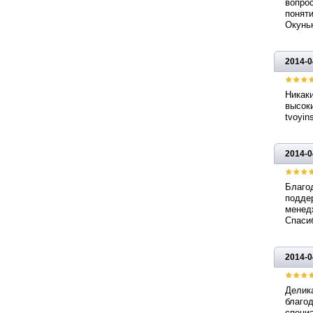
вопрос
поняти
Окуньк
2014-0
Никаки
высоки
tvoyin
2014-0
Благод
поддер
менед
Спасиб
2014-0
Делика
благо
специа