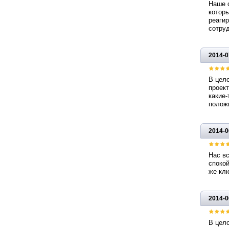
Наше 
которы
реагир
сотру
2014-0
В цело
проект
какие-
полож
2014-0
Нас вс
споко
же клю
2014-0
В цел