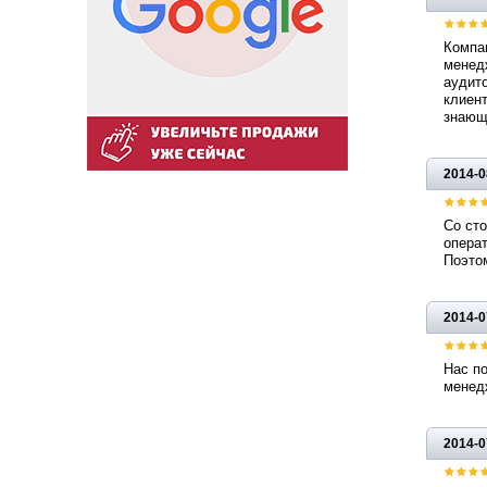
Компа
менедж
аудит
клиент
знающ
2014-0
Со сто
опера
Поэтом
2014-0
Нас по
менедж
2014-0