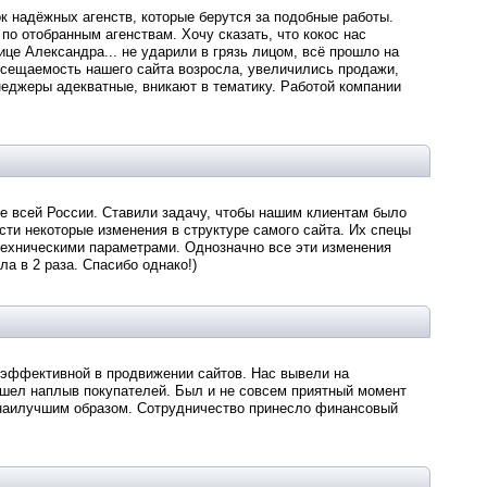
ок надёжных агенств, которые берутся за подобные работы.
о отобранным агенствам. Хочу сказать, что кокос нас
ице Александра... не ударили в грязь лицом, всё прошло на
осещаемость нашего сайта возросла, увеличились продажи,
еджеры адекватные, вникают в тематику. Работой компании
фе всей России. Ставили задачу, чтобы нашим клиентам было
ти некоторые изменения в структуре самого сайта. Их спецы
техническими параметрами. Однозначно все эти изменения
а в 2 раза. Спасибо однако!)
 эффективной в продвижении сайтов. Нас вывели на
ошел наплыв покупателей. Был и не совсем приятный момент
 наилучшим образом. Сотрудничество принесло финансовый