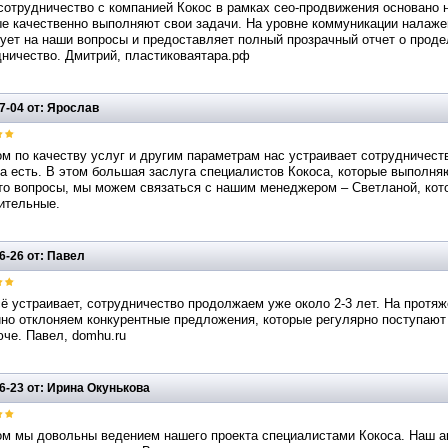
сотрудничество с компанией Кокос в рамках сео-продвижения основано
е качественно выполняют свои задачи. На уровне коммуникации налаже
ует на наши вопросы и предоставляет полный прозрачный отчет о проде
дничество. Дмитрий, пластиковаятара.рф
7-04 от: Ярослав
м по качеству услуг и другим параметрам нас устраивает сотрудничеств
а есть. В этом большая заслуга специалистов Кокоса, которые выполняю
то вопросы, мы можем связаться с нашим менеджером – Светланой, кото
ительные.
6-26 от: Павел
ё устраивает, сотрудничество продолжаем уже около 2-3 лет. На протя
йно отклоняем конкурентные предложения, которые регулярно поступают
че. Павел, domhu.ru
6-23 от: Ирина Окунькова
ом мы довольны ведением нашего проекта специалистами Кокоса. Наш ак