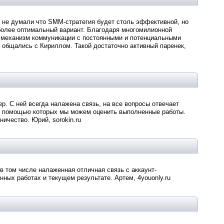
 не думали что SMM-стратегия будет столь эффективной, но
иболее оптимальный вариант. Благодаря многомилионной
н механизм коммуникации с постоянными и потенциальными
ы общались с Кириллом. Такой достаточно активный паренек,
р. С ней всегда налажена связь, на все вопросы отвечает
с помощью которых мы можем оценить выполненные работы.
ичество. Юрий, sorokin.ru
в том числе налаженная отличная связь с аккаунт-
ых работах и текущем результате. Артем, 4youonly.ru