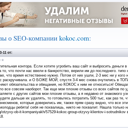
вы о SEO-компании
kokoc.com
:
3-11 от:
ительная контора. Если хотите угробить ваш сайт и выбросить деньги в 
а то, что почти нас ввели в банкротство, верили им до последнего. типо
ю, что время естественно нужно. Потом от них ушли, 2-3 мес ни у кого н
с раскручивала. и О БОЖЕ МОЙ, спустя 3-4 мес снова очутились в ТОПа
яют обязательства и обещания, но КОКОС к ним не относиться! Обещали
о все совсем наоборот. Так еще мои плохие отзывы со всех сайтов по 
ляете с других сайтов мои плохие отзывы, а я недавно от знакомого узн
удете дальше их удалять, то готовьтесь потратить 500 тыс, как раз те, 
знесменов, которые доверились им, также прям сразу видно, что все эт
молодцы ребята! себя не похвалишь, никто не похвалит. Нашла только на
rg/otzyvy-ob-it-kompaniyakh/57529-kokoc-group-otzyvy-klientov-i-sotrudnik
18.