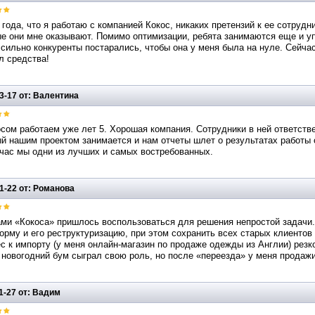
 года, что я работаю с компанией Кокос, никаких претензий к ее сотруд
е они мне оказывают. Помимо оптимизации, ребята занимаются еще и уп
сильно конкуренты постарались, чтобы она у меня была на нуле. Сейчас
л средства!
3-17 от: Валентина
сом работаем уже лет 5. Хорошая компания. Сотрудники в ней ответстве
й нашим проектом занимается и нам отчеты шлет о результатах работы о
час мы одни из лучших и самых востребованных.
1-22 от: Романова
ами «Кокоса» пришлось воспользоваться для решения непростой задачи.
рму и его реструктуризацию, при этом сохранить всех старых клиентов 
с к импорту (у меня онлайн-магазин по продаже одежды из Англии) резк
новогодний бум сыграл свою роль, но после «переезда» у меня продажи
1-27 от: Вадим