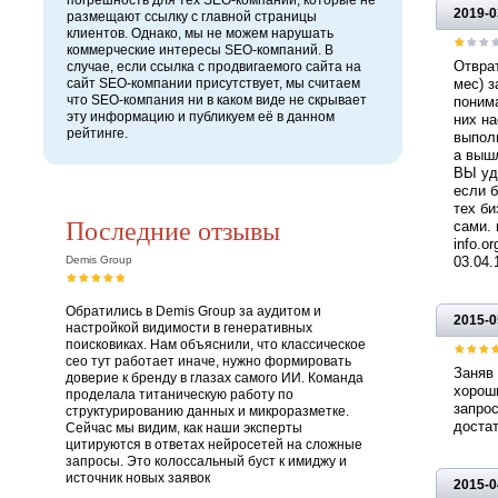
погрешность для тех SEO-компаний, которые не
2019-0
размещают ссылку с главной страницы
клиентов. Однако, мы не можем нарушать
коммерческие интересы SEO-компаний. В
Отврат
случае, если ссылка с продвигаемого сайта на
сайт SEO-компании присутствует, мы считаем
мес) з
что SEO-компания ни в каком виде не скрывает
понима
эту информацию и публикуем её в данном
них на
рейтинге.
выполн
а вышл
ВЫ уда
если б
тех би
Последние отзывы
сами. 
info.o
Demis Group
03.04.
Обратились в Demis Group за аудитом и
2015-0
настройкой видимости в генеративных
поисковиках. Нам объяснили, что классическое
сео тут работает иначе, нужно формировать
Заняв 
доверие к бренду в глазах самого ИИ. Команда
хороши
проделала титаническую работу по
запрос
структурированию данных и микроразметке.
достат
Сейчас мы видим, как наши эксперты
цитируются в ответах нейросетей на сложные
запросы. Это колоссальный буст к имиджу и
источник новых заявок
2015-0