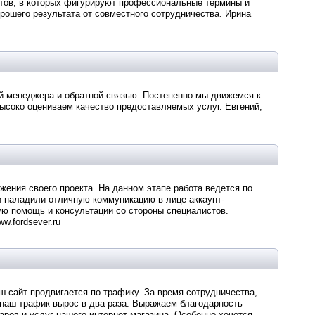
етов, в которых фигурируют профессиональные термины и
рошего результата от совместного сотрудничества. Ирина
ой менеджера и обратной связью. Постепенно мы движемся к
ысоко оцениваем качество предоставляемых услуг. Евгений,
ения своего проекта. На данном этапе работа ведется по
и наладили отличную коммуникацию в лице аккаунт-
ю помощь и консультации со стороны специалистов.
.fordsever.ru
 сайт продвигается по трафику. За время сотрудничества,
наш трафик вырос в два раза. Выражаем благодарность
ров и услуг нашего интернет-магазина. Особенно хочется