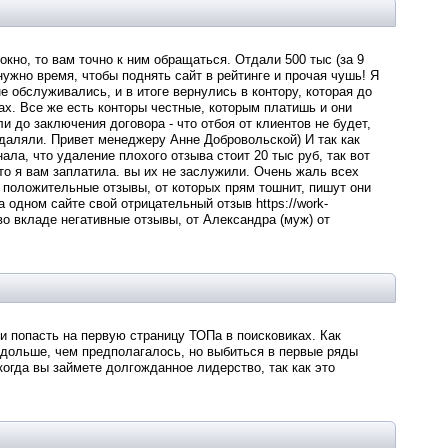
окно, то вам точно к ним обращаться. Отдали 500 тыс (за 9
 нужно время, чтобы поднять сайт в рейтинге и прочая чушь! Я
е обслуживались, и в итоге вернулись в контору, которая до
х. Все же есть конторы честные, которым платишь и они
 до заключения договора - что отбоя от клиентов не будет,
удаляли. Привет менеджеру Анне Добровольской) И так как
ала, что удаление плохого отзыва стоит 20 тыс руб, так вот
что я вам заплатила. вы их не заслужили. Очень жаль всех
и положительные отзывы, от которых прям тошнит, пишут они
 одном сайте свой отрицательный отзыв https://work-
ov во вкладе негативные отзывы, от Александра (муж) от
 попасть на первую страницу ТОПа в поисковиках. Как
 дольше, чем предполагалось, но выбиться в первые ряды
 когда вы займете долгожданное лидерство, так как это