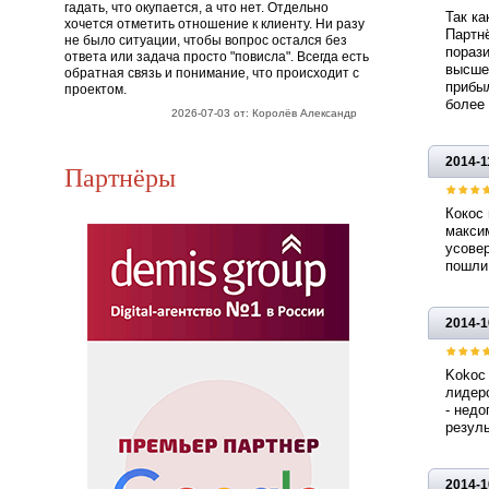
гадать, что окупается, а что нет. Отдельно
Так ка
хочется отметить отношение к клиенту. Ни разу
Партнё
не было ситуации, чтобы вопрос остался без
порази
ответа или задача просто "повисла". Всегда есть
высшем
обратная связь и понимание, что происходит с
прибы
проектом.
более
2026-07-03 от: Королёв Александр
2014-1
Партнёры
Кокос 
максим
усовер
пошли 
2014-1
Kоkос 
лидер
- нед
резуль
2014-1