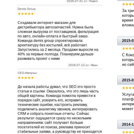
2026-07-31 от: Павел
Demis Group
За три
которы
время 
Создавали интернет-магазин для
вложи
дистрибьютора автозапчастей. Нужна была
сложная выгрузка от поставщиков, фильтрация
по авто, онлайн-оплата и быстрый заказ.
Команда demis group спроектировала
2015-0
архитектуру без костылей, всё работает.
Запустились за 2 месяца. Продажи выросли на
40% за первые полгода. Планируем дальше
С Коко
развивать проект с ними
которы
но сей
2026-07-13 от: Иван
СЕО-Импульс
2015-0
До начала работы думал, что SEO это просто
статьи и ссылки. Оказалось, что это лишь часть
Услуг
общей картины. Команда помогла привести в
платфо
порядок сайт, ускорить его, исправить
интере
технические ошибки, настроить рекламу,
может 
подключить аналитику звонков, интегрировать
CRM и собрать понятные отчеты. Сейчас
результат ощущается сразу по нескольким
направлениям: сайт получает больше
2014-1
посетителей из поиска, реклама приносит
стабильные заявки, а руководству не приходится