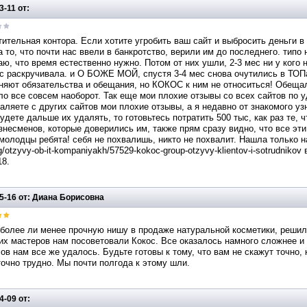
3-11 от:
ительная контора. Если хотите угробить ваш сайт и выбросить деньги в 
а то, что почти нас ввели в банкротство, верили им до последнего. типо
ю, что время естественно нужно. Потом от них ушли, 2-3 мес ни у кого н
с раскручивала. и О БОЖЕ МОЙ, спустя 3-4 мес снова очутились в ТОПа
яют обязательства и обещания, но КОКОС к ним не относиться! Обещали
о все совсем наоборот. Так еще мои плохие отзывы со всех сайтов по 
ляете с других сайтов мои плохие отзывы, а я недавно от знакомого узн
удете дальше их удалять, то готовьтесь потратить 500 тыс, как раз те, 
знесменов, которые доверились им, также прям сразу видно, что все эт
молодцы ребята! себя не похвалишь, никто не похвалит. Нашла только на
rg/otzyvy-ob-it-kompaniyakh/57529-kokoc-group-otzyvy-klientov-i-sotrudnik
18.
5-16 от: Диана Борисовна
более ли менее прочную нишу в продаже натуральной косметики, решили
х мастеров нам посоветовали Кокос. Все оказалось намного сложнее и
ов нам все же удалось. Будьте готовы к тому, что вам не скажут точно,
очно трудно. Мы почти полгода к этому шли.
4-09 от: