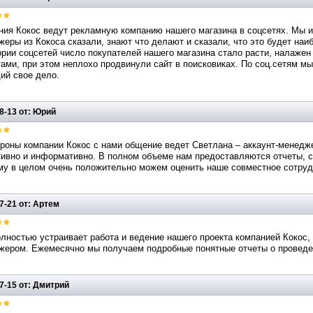
ния Кокос ведут рекламную компанию нашего магазина в соцсетях. Мы и
еры из Кокоса сказали, знают что делают и сказали, что это будет на
ории соцсетей число покупателей нашего магазина стало расти, налаже
ами, при этом неплохо продвинули сайт в поисковиках. По соц.сетям м
ий свое дело.
8-13 от: Юрий
роны компании Кокос с нами общение ведет Светлана – аккаунт-менедже
тивно и информативно. В полном объеме нам предоставляются отчеты, 
у в целом очень положительно можем оценить наше совместное сотрудн
7-21 от: Артем
лностью устраивает работа и ведение нашего проекта компанией Кокос, 
ером. Ежемесячно мы получаем подробные понятные отчеты о проведенн
7-15 от: Дмитрий