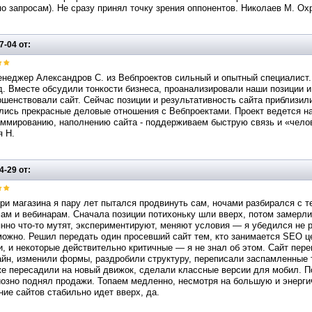
по запросам). Не сразу принял точку зрения оппонентов. Николаев М. Ох
7-04 от:
енеджер Александров С. из Вебпроектов сильный и опытный специалист
. Вместе обсудили тонкости бизнеса, проанализировали наши позиции и
шенствовали сайт. Сейчас позиции и результативность сайта приблизил
ись прекрасные деловые отношения с Вебпроектами. Проект ведется на
ммированию, наполнению сайта - поддерживаем быструю связь и «челов
я Н.
4-29 от:
ри магазина я пару лет пытался продвинуть сам, ночами разбирался с т
м и вебинарам. Сначала позиции потихоньку шли вверх, потом замерли,
нно что-то мутят, экспериментируют, меняют условия — я убедился не 
можно. Решил передать один просевший сайт тем, кто занимается SEO ц
, и некоторые действительно критичные — я не знал об этом. Сайт пер
йн, изменили формы, раздробили структуру, переписали заспамленные т
е пересадили на новый движок, сделали классные версии для мобил. Пол
озно поднял продажи. Топаем медленно, несмотря на большую и энерги
ие сайтов стабильно идет вверх, да.