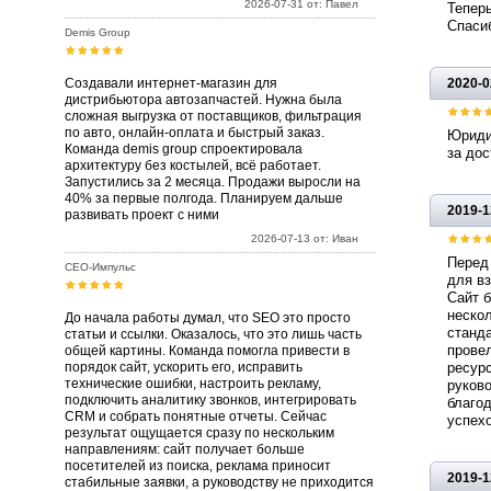
2026-07-31 от: Павел
Теперь
Спасиб
Demis Group
Создавали интернет-магазин для
2020-0
дистрибьютора автозапчастей. Нужна была
сложная выгрузка от поставщиков, фильтрация
по авто, онлайн-оплата и быстрый заказ.
Юриди
Команда demis group спроектировала
за дос
архитектуру без костылей, всё работает.
Запустились за 2 месяца. Продажи выросли на
40% за первые полгода. Планируем дальше
2019-1
развивать проект с ними
2026-07-13 от: Иван
Перед
СЕО-Импульс
для вз
Сайт б
неско
До начала работы думал, что SEO это просто
станд
статьи и ссылки. Оказалось, что это лишь часть
прове
общей картины. Команда помогла привести в
порядок сайт, ускорить его, исправить
ресур
технические ошибки, настроить рекламу,
руков
подключить аналитику звонков, интегрировать
благо
CRM и собрать понятные отчеты. Сейчас
успехо
результат ощущается сразу по нескольким
направлениям: сайт получает больше
посетителей из поиска, реклама приносит
2019-1
стабильные заявки, а руководству не приходится