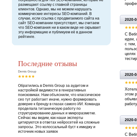
погрешность для тех SEO-компаний, которые не
профе
размещают ссылку с главной страницы
клиентов. Однако, мы не можем нарушать
коммерческие интересы SEO-компаний. В
случае, если ссылка с продвигаемого сайта на
2020-0
сайт SEO-компании присутствует, мы считаем
что SEO-компания ни в каком виде не скрывает
эту информацию и публикуем её в данном
С Вебп
рейтинге.
идеи, 
с тем,
пользо
целях 
тестир
Последние отзывы
Demis Group
2020-0
Обратились в Demis Group за аудитом и
Хотели
настройкой видимости в генеративных
этом р
поисковиках. Нам объяснили, что классическое
объяв
сео тут работает иначе, нужно формировать
работу
доверие к бренду в глазах самого ИИ. Команда
проделала титаническую работу по
структурированию данных и микроразметке.
Сейчас мы видим, как наши эксперты
2020-0
цитируются в ответах нейросетей на сложные
запросы. Это колоссальный буст к имиджу и
источник новых заявок
С Вебп