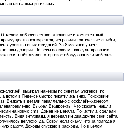
ранная сигнализация и связь.
. Отмечаю добросовестное отношение и компетентный
 преимущества конкурентов, исправили критические ошибки,
ись к уровню наших ожиданий. За 8 месяцев у меня
 полном доверии. По всем вопросам - консультированию,
екопонятный» диалог. «Торговое оборудование и мебель»,
ехнологией, выбирал маневры по советам блогеров, по
 а потом в Яндексе быстро покатились вниз. Поисковики
раз. Вникать в детали параллельно с оффлайн-бизнесом
еленаправленно. Выбрал Вебпроекты. Что сказать, нашли
енесли на новую cms. Домен не меняли. Почистили, сделали
ексты. Видя энтузиазм, я передал им два другие свои сайта.
училось неплохо, да. Совру, если скажу, что за полгода я
чную работу. Доходы спускаю в расходы. Но в целом