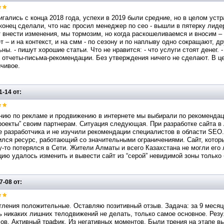
гались с конца 2018 года, успехи в 2019 были средние, но в целом уст
аконец сделали, что нас просил менеджер по сео - вышли в пятерку лиде
 внести изменения, мы тормозим, но когда раскошеливаемся и вносим – т
 – и на контекст, и на смм - по сезону и по наплыву одно сокращают, д
ны. - пишут хорошие статьи. Что не нравится: - что услуги стоят денег.
 отчеты-письма-рекомендации. Без утверждения ничего не сделают. В ц
чивое.
1-14 от:
нию по рекламе и продвижению в интернете мы выбирали по рекомендац
роекты” своим партнерам. Ситуация следующая. При разработке сайта в
 разработчика и не изучили рекомендации специалистов в области SEO.
ился ресурс, работающий со значительными ограничениями. Сайт, котор
-то потерялся в Сети. Жители Алматы и всего Казахстана не могли его 
ию удалось изменить и вывести сайт из “серой” невидимой зоны только 
7-08 от:
ления положительные. Оставляю позитивный отзыв. Задача: за 9 месяце
ь никаких лишних телодвижений не делать, только самое основное. Рез
ов. Активный трафик. Из негативных моментов. Были трения на этапе 