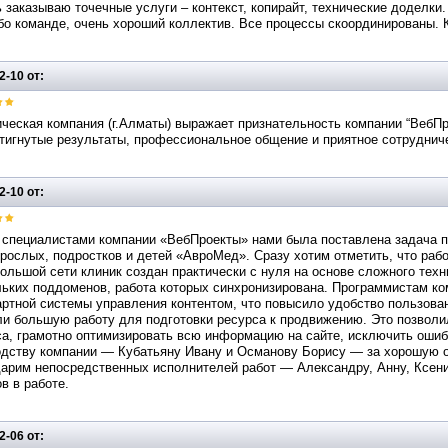
 заказываю точечные услуги – контекст, копирайт, технические доделки.
о команде, очень хороший коллектив. Все процессы скоординированы. К
2-10 от:
ческая компания (г.Алматы) выражает признательность компании “ВебПр
тигнутые результаты, профессиональное общение и приятное сотруднич
2-10 от:
 специалистами компании «ВебПроекты» нами была поставлена задача по
рослых, подростков и детей «АвроМед». Сразу хотим отметить, что ра
ольшой сети клиник создан практически с нуля на основе сложного техн
льких поддоменов, работа которых синхронизирована. Программистам к
артной системы управления контентом, что повысило удобство пользов
ли большую работу для подготовки ресурса к продвижению. Это позвол
са, грамотно оптимизировать всю информацию на сайте, исключить оши
одству компании — Кубатьяну Ивану и Османову Борису — за хорошую ор
дарим непосредственных исполнителей работ — Александру, Анну, Ксен
в в работе.
2-06 от: