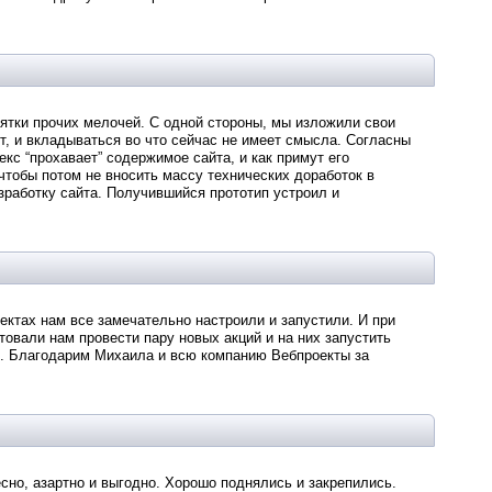
сятки прочих мелочей. С одной стороны, мы изложили свои
нет, и вкладываться во что сейчас не имеет смысла. Согласны
кс “прохавает” содержимое сайта, и как примут его
чтобы потом не вносить массу технических доработок в
зработку сайта. Получившийся прототип устроил и
оектах нам все замечательно настроили и запустили. И при
овали нам провести пару новых акций и на них запустить
. Благодарим Михаила и всю компанию Вебпроекты за
но, азартно и выгодно. Хорошо поднялись и закрепились.