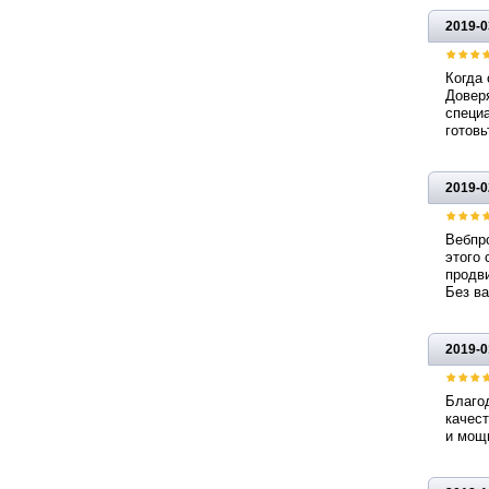
2019-0
Когда 
Доверя
специа
готовь
2019-0
Вебпр
этого 
продви
Без ва
2019-0
Благод
качест
и мощн