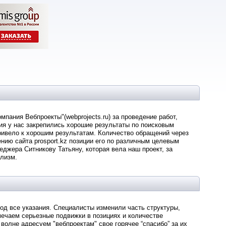
пания Beбпpoeкты"(webprojects.ru) за проведение работ,
ия у нас закрепились хорошие результаты по поисковым
ривело к хорошим результатам. Количество обращений через
ению сайта prosport.kz позиции его по различным целевым
джера Ситникову Татьяну, которая вела наш проект, за
ализм.
од все указания. Специалисты изменили часть структуры,
мечаем серьезные подвижки в позициях и количестве
 волне адресуем "вебпроектам" свое горячее “спасибо” за их