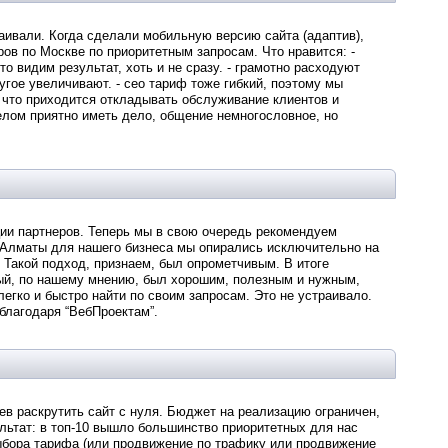
раивали. Когда сделали мобильную версию сайта (адаптив),
ров по Москве по приоритетным запросам. Что нравится: -
о видим результат, хоть и не сразу. - грамотно расходуют
ругое увеличивают. - сео тариф тоже гибкий, поэтому мы
 - что приходится откладывать обслуживание клиентов и
елом приятно иметь дело, общение немногословное, но
ии партнеров. Теперь мы в свою очередь рекомендуем
 Алматы для нашего бизнеса мы опирались исключительно на
 Такой подход, признаем, был опрометчивым. В итоге
ый, по нашему мнению, был хорошим, полезным и нужным,
легко и быстро найти по своим запросам. Это не устраивало.
благодаря “ВебПроектам”.
в раскрутить сайт с нуля. Бюджет на реализацию ограничен,
ультат: в топ-10 вышло большинство приоритетных для нас
выбора тарифа (или продвижение по трафику или продвижение