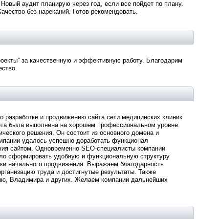
 Новый аудит планирую через год, если все пойдет по плану.
ачество без нареканий. Готов рекомендовать.
оекты” за качественную и эффективную работу. Благодарим
ество.
 разработке и продвижению сайта сети медицинских клиник
бота была выполнена на хорошем профессиональном уровне.
ического решения. Он состоит из основного домена и
омпании удалось успешно доработать функционал
ания сайтом. Одновременно SEO-специалисты компании
ило сформировать удобную и функциональную структуру
бки начального продвижения. Выражаем благодарность
ганизацию труда и достигнутые результаты. Также
ию, Владимира и других. Желаем компании дальнейших