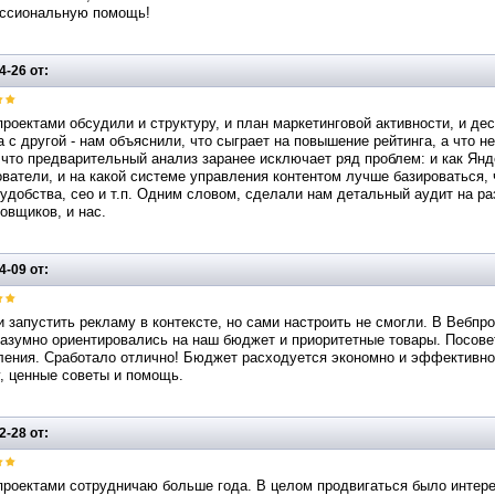
ссиональную помощь!
4-26 от:
роектами обсудили и структуру, и план маркетинговой активности, и де
а с другой - нам объяснили, что сыграет на повышение рейтинга, а что 
 что предварительный анализ заранее исключает ряд проблем: и как Янде
ватели, и на какой системе управления контентом лучше базироваться, 
удобства, сео и т.п. Одним словом, сделали нам детальный аудит на ра
овщиков, и нас.
4-09 от:
 запустить рекламу в контексте, но сами настроить не смогли. В Вебпр
азумно ориентировались на наш бюджет и приоритетные товары. Посовет
ления. Сработало отлично! Бюджет расходуется экономно и эффективно
, ценные советы и помощь.
2-28 от:
роектами сотрудничаю больше года. В целом продвигаться было интерес