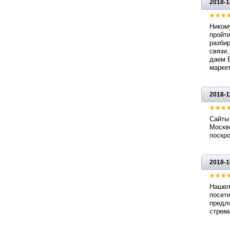
2018-1
Ником
пройти
разбир
связи,
даем 
маркет
2018-1
Сайты 
Москве
поскро
2018-1
Нашел 
посети
предло
стреми