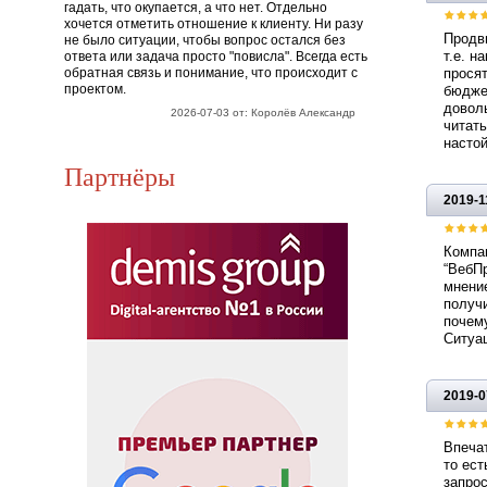
гадать, что окупается, а что нет. Отдельно
хочется отметить отношение к клиенту. Ни разу
Продви
не было ситуации, чтобы вопрос остался без
т.е. н
ответа или задача просто "повисла". Всегда есть
обратная связь и понимание, что происходит с
просят
проектом.
бюджет
доволь
2026-07-03 от: Королёв Александр
читать
настой
Партнёры
2019-1
Компа
“ВебП
мнение
получ
почему
Ситуац
2019-0
Впечат
то ест
запрос