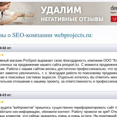
вы о SEO-компании
webprojects.ru
:
4-02 от:
вный магазин ProSport выражает свою благодарность компании ООО "Ком
ленных на продвижение нашего сайта prosport.kz. С момента продвижен
ам. Работа с нашим сайтом велась достаточно профессионально, что п
ет заметно увеличилось, т. к. благодаря работе по поисковому продвиж
ам в поисковых системах выросли. Отдельно хотелось бы отметить мене
ельное отношение к нашему проекту, за ответственность и профессион
6-03 от:
аудита “вебпроектов” пришлось существенно переформатировать сайт п
ботали seo-информацию, обновили контент. Работу провели не зря!! От
ых клиентов, что сейчас оказалось очень и очень кстати. На позитивной