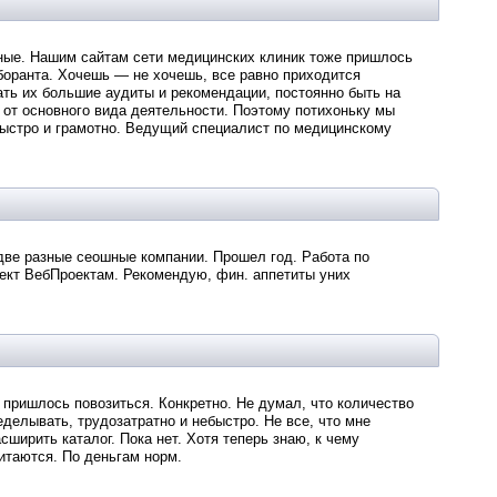
ные. Нашим сайтам сети медицинских клиник тоже пришлось
аборанта. Хочешь — не хочешь, все равно приходится
ть их большие аудиты и рекомендации, постоянно быть на
т от основного вида деятельности. Поэтому потихоньку мы
ыстро и грамотно. Ведущий специалист по медицинскому
две разные сеошные компании. Прошел год. Работа по
пект ВебПроектам. Рекомендую, фин. аппетиты уних
 пришлось повозиться. Конкретно. Не думал, что количество
еделывать, трудозатратно и небыстро. Не все, что мне
ширить каталог. Пока нет. Хотя теперь знаю, к чему
итаются. По деньгам норм.