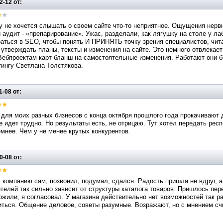
2-12 от:
у не хочется слышать о своем сайте что-то неприятное. Ощущения нерв
 аудит - «препарирование». Ужас, разделали, как лягушку на столе у л
аться в SEO, чтобы понять И ПРИНЯТЬ точку зрения специалистов, чита
 утверждать планы, тексты и изменения на сайте. Это немного отвлекае
Вебпроектам карт-бланш на самостоятельные изменения. Работают они б
ингу Светлана Толстякова.
1-08 от:
для моих разных бизнесов с конца октября прошлого года прокачивают 
 идет трудно. Но результаты есть, не отрицаю. Тут хотел передать рес
мнее. Чем у не менее крутых конкурентов.
0-08 от:
компанию сам, позвонил, подумал, сдался. Радость пришла не вдруг, а
телей так сильно зависит от структуры каталога товаров. Пришлось пер
жили, я согласовал. У магазина действительно нет возможностей так рас
ться. Общение деловое, советы разумные. Возражают, но с мнением сч