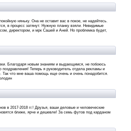
окойную няньку. Она не оставит вас в покое, не надейтесь.
тся, в процесс затянут. Нужную планку взяли. Невидимые
ом, директором, и мрк Сашей и Аней. Но проблемка будет,
овки. Благодаря новым знаниям и выдающимся, не побоюсь
ю поздравления! Теперь я руководитель отдела рекламы и
. Так что мне ваша помощь еще очень и очень понадобится.
Володин
в в 2017-2018 гг.! Друзья, ваши деловые и человеческие
ановятся ближе, ярче и дешевле! За семь футов под карданом