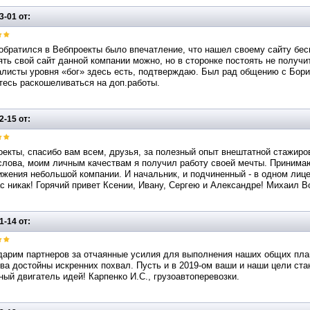
3-01 от:
обратился в Вебпроекты было впечатление, что нашел своему сайту бесп
ть свой сайт данной компании можно, но в сторонке постоять не получи
листы уровня «бог» здесь есть, подтверждаю. Был рад общению с Борис
тесь раскошеливаться на доп.работы.
2-15 от:
оекты, спасибо вам всем, друзья, за полезный опыт внештатной стажир
слова, моим личным качествам я получил работу своей мечты. Принима
жения небольшой компании. И начальник, и подчиненный - в одном лице
с никак! Горячий привет Ксении, Ивану, Сергею и Александре! Михаил 
1-14 от:
арим партнеров за отчаянные усилия для выполнения наших общих плано
ва достойны искренних похвал. Пусть и в 2019-ом ваши и наши цели ст
ый двигатель идей! Карпенко И.С., грузоавтоперевозки.