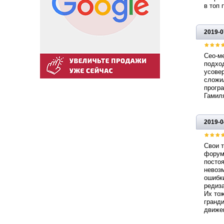
в топ 
2019-0
Сео-м
подход
усовер
сложил
програ
Гамил
2019-0
Свои т
форума
постоя
невоз
ошибки
редиза
Их тож
гранди
движен