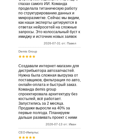
глазах самого ИИ. Команда
проделала титаническую работу
по структурированию данных и
микроразметке. Сейчас мы видим,
как наши эксперты цитируются в
ответах нейросетей на сложные
запросы. Это колоссальный буст к
имиджу и источник новых заявок
2026-07-31 от: Павел
Demis Group
Создавали интернет-магазин для
дистрибьютора автозапчастей.
Нужна была сложная выгрузка от
поставщиков, фильтрация по авто,
онлайн-оплата и быстрый заказ.
Команда demis group
спроектировала архитектуру без
костылей, всё работает.
Запустились за 2 месяца.
Продажи выросли на 40% за
первые полгода. Планируем
дальше развивать проект с ними
2026-07-13 от: Иван
СЕО-Импульс