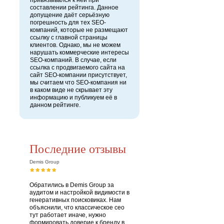
привязывался к ней при
составлении рейтинга. Данное
допущение даёт серьёзную
погрешность для тех SEO-
компаний, которые не размещают
ссылку с главной страницы
клиентов. Однако, мы не можем
нарушать коммерческие интересы
SEO-компаний. В случае, если
ссылка с продвигаемого сайта на
сайт SEO-компании присутствует,
мы считаем что SEO-компания ни
в каком виде не скрывает эту
информацию и публикуем её в
данном рейтинге.
Последние отзывы
Demis Group
Обратились в Demis Group за
аудитом и настройкой видимости в
генеративных поисковиках. Нам
объяснили, что классическое сео
тут работает иначе, нужно
формировать доверие к бренду в