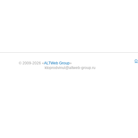
О
© 2009-2026 «
ALTWeb Group
»
ktoprodvinul@altweb-group.ru