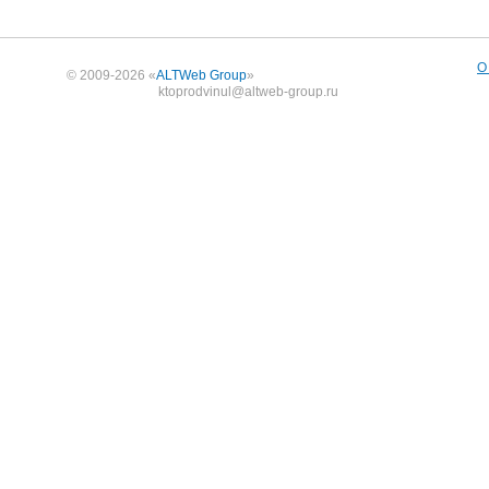
О
© 2009-2026 «
ALTWeb Group
»
ktoprodvinul@altweb-group.ru