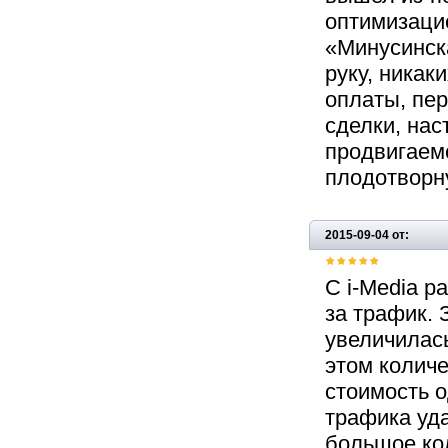
оптимизацие
«Минусинска
руку, никак
оплаты, пер
сделки, нас
продвигаем
плодотворну
2015-09-04 от:
С i-Media р
за трафик.
увеличилась
этом количе
стоимость о
трафика уда
большое кол