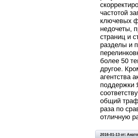
скорректир
частотой за
ключевых ф
недочеты, 
страниц и с
разделы и 
перелинковк
более 50 те
другое. Кро
агентства 
поддержки 
соответству
общий траф
раза по сра
отличную р
2016-01-13 от: Ана