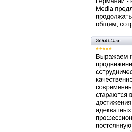
Германии - 
Media пред
продолжать
общем, сот
2019-01-24 от:
Выражаем п
продвижение
сотрудниче
качественно
современны
стараются 
достижения
адекватных 
профессион
постоянную