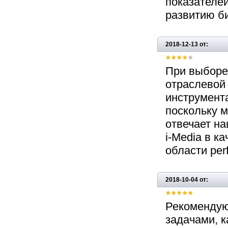
показателей
развитию би
2018-12-13 от:
При выборе 
отраслевой 
инструмента
поскольку м
отвечает н
i-Media в к
области per
2018-10-04 от:
Рекомендую
задачами, к