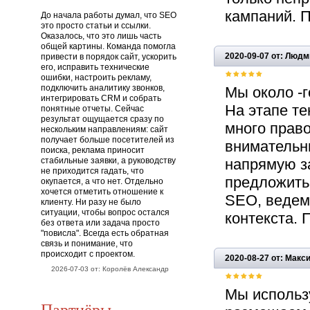
кампаний. 
До начала работы думал, что SEO
это просто статьи и ссылки.
Оказалось, что это лишь часть
общей картины. Команда помогла
2020-09-07 от: Люд
привести в порядок сайт, ускорить
его, исправить технические
ошибки, настроить рекламу,
подключить аналитику звонков,
Мы около -г
интегрировать CRM и собрать
На этапе т
понятные отчеты. Сейчас
результат ощущается сразу по
много право
нескольким направлениям: сайт
получает больше посетителей из
внимательн
поиска, реклама приносит
стабильные заявки, а руководству
напрямую за
не приходится гадать, что
предложить 
окупается, а что нет. Отдельно
хочется отметить отношение к
SEO, ведем
клиенту. Ни разу не было
ситуации, чтобы вопрос остался
контекста. 
без ответа или задача просто
"повисла". Всегда есть обратная
связь и понимание, что
происходит с проектом.
2020-08-27 от: Макс
2026-07-03 от: Королёв Александр
Мы использ
Партнёры