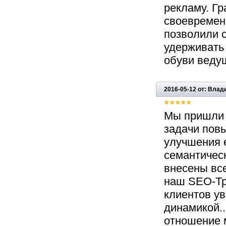
рекламу. Г
своевремен
позволили с
удерживать
обуви веду
2016-05-12 от: Вла
Мы пришли в
задачи пов
улучшения е
семантическ
внесены все
наш SEO-Тр
клиентов у
динамикой.
отношение 