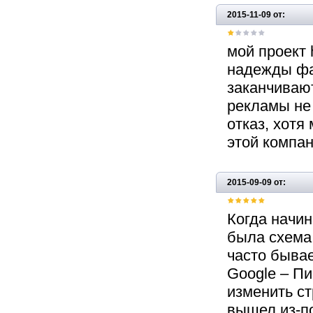
2015-11-09 от:
мой проект 
надежды фа
заканчивают
рекламы не 
отказ, хотя
этой компа
2015-09-09 от:
Когда начин
была схема 
часто бывае
Google – П
изменить ст
вышел из-по