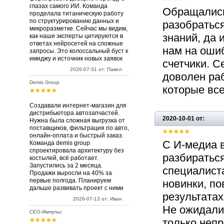
глазах самого ИИ. Команда
Обращались
проделала титаническую работу
по структурированию данных и
разобраться
микроразметке. Сейчас мы видим,
знаний, да 
как наши эксперты цитируются в
ответах нейросетей на сложные
нам на оши
запросы. Это колоссальный буст к
имиджу и источник новых заявок
счетчики. С
2026-07-31 от: Павел
доволен раб
Demis Group
которые все
Создавали интернет-магазин для
дистрибьютора автозапчастей.
2020-10-01 от:
Нужна была сложная выгрузка от
поставщиков, фильтрация по авто,
онлайн-оплата и быстрый заказ.
С И-медиа 
Команда demis group
спроектировала архитектуру без
разбираться
костылей, всё работает.
Запустились за 2 месяца.
специалист
Продажи выросли на 40% за
первые полгода. Планируем
новинки, по
дальше развивать проект с ними
результатах
2026-07-13 от: Иван
Не ожидали 
СЕО-Импульс
только неп