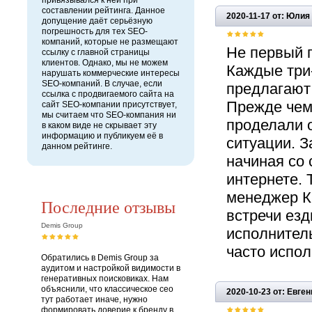
привязывался к ней при
составлении рейтинга. Данное
2020-11-17 от: Юлия
допущение даёт серьёзную
погрешность для тех SEO-
компаний, которые не размещают
Не первый г
ссылку с главной страницы
клиентов. Однако, мы не можем
Каждые три
нарушать коммерческие интересы
SEO-компаний. В случае, если
предлагают
ссылка с продвигаемого сайта на
Прежде чем 
сайт SEO-компании присутствует,
мы считаем что SEO-компания ни
проделали 
в каком виде не скрывает эту
информацию и публикуем её в
ситуации. З
данном рейтинге.
начиная со 
интернете. 
менеджер Ки
Последние отзывы
встречи езд
Demis Group
исполнитель
часто испол
Обратились в Demis Group за
аудитом и настройкой видимости в
генеративных поисковиках. Нам
объяснили, что классическое сео
2020-10-23 от: Евген
тут работает иначе, нужно
формировать доверие к бренду в