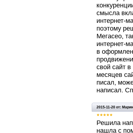
конкуренции
смысла вкл
интернет-м
поэтому ре
Мегасео, та
интернет-ма
в оформлени
продвижение
свой сайт в
месяцев сай
писал, може
написал. С
2015-11-20 от: Мар
Решила напи
нашла с по