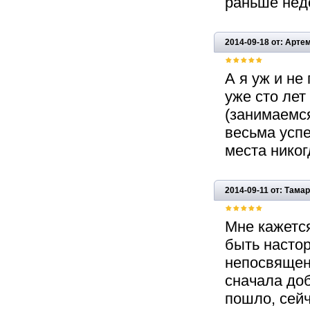
раньше неде
2014-09-18 от: Артем
А я уж и не
уже сто лет
(занимаемся
весьма успе
места никог
2014-09-11 от: Тама
Мне кажетс
быть настор
непосвящен
сначала доб
пошло, сейч