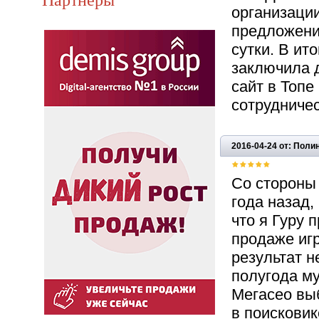
организаци
предложение
сутки. В ит
заключила д
сайт в Топе
сотрудниче
2016-04-24 от: Поли
Со стороны 
года назад,
что я Гуру 
продаже игр
результат н
полугода м
Мегасео выб
в поисковик