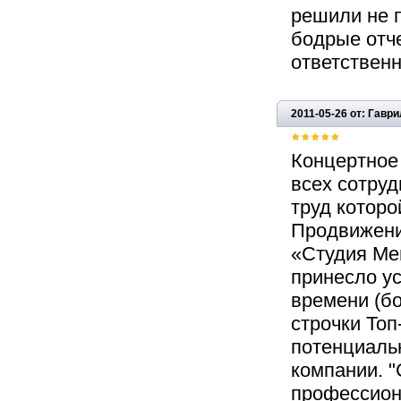
решили не п
бодрые отче
ответственн
2011-05-26 от: Гавр
Концертное
всех сотру
труд которо
Продвижени
«Студия Мег
принесло ус
времени (бо
строчки Топ
потенциаль
компании. 
профессион