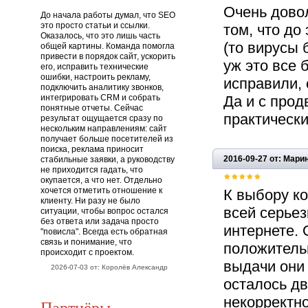
Очень довол
До начала работы думал, что SEO
это просто статьи и ссылки.
том, что до
Оказалось, что это лишь часть
(то вирусы 
общей картины. Команда помогла
привести в порядок сайт, ускорить
уж это все 
его, исправить технические
ошибки, настроить рекламу,
исправили, 
подключить аналитику звонков,
интегрировать CRM и собрать
Да и с про
понятные отчеты. Сейчас
практически
результат ощущается сразу по
нескольким направлениям: сайт
получает больше посетителей из
поиска, реклама приносит
2016-09-27 от: Мар
стабильные заявки, а руководству
не приходится гадать, что
окупается, а что нет. Отдельно
хочется отметить отношение к
К выбору к
клиенту. Ни разу не было
всей серьез
ситуации, чтобы вопрос остался
без ответа или задача просто
интернете.
"повисла". Всегда есть обратная
связь и понимание, что
положительн
происходит с проектом.
выдачи они 
2026-07-03 от: Королёв Александр
осталось д
некорректно
Партнёры