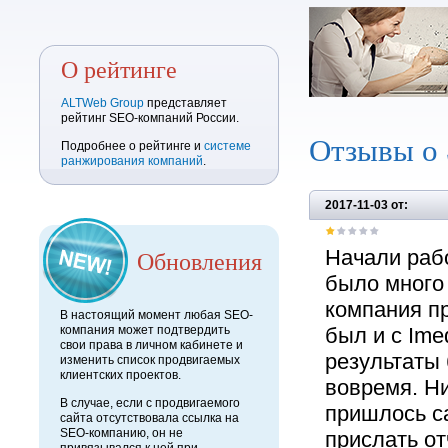
О рейтинге
ALTWeb Group
представляет
рейтинг SEO-компаний России.
Отзывы о
Подробнее о рейтинге и
системе
ранжирования компаний
.
2017-11-03 от:
Обновления
Начали рабо
было много
компания пр
В настоящий момент любая SEO-
компания может подтвердить
был и с Ime
свои права в личном кабинете и
результаты 
изменить список продвигаемых
клиентских проектов.
вовремя. Н
В случае, если с продвигаемого
пришлось с
сайта отсутствовала ссылка на
SEO-компанию, он не
прислать от