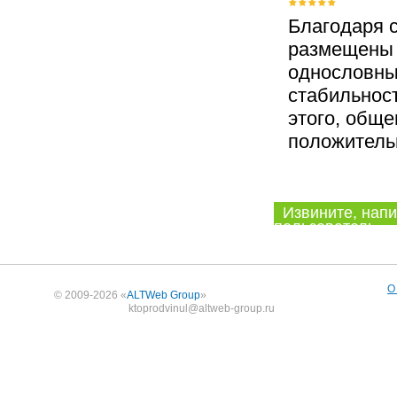
Благодаря 
размещены 
однословны
стабильност
этого, общ
положитель
Извините, напи
пользователь.
О
© 2009-2026 «
ALTWeb Group
»
ktoprodvinul@altweb-group.ru