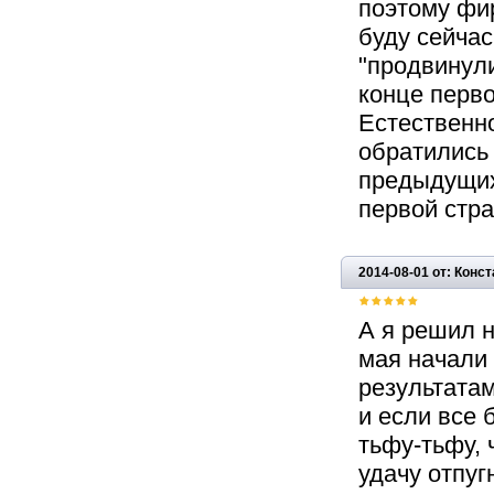
поэтому фи
буду сейчас
"продвинули
конце перво
Естественно
обратились
предыдущих
первой стра
2014-08-01 от: Конс
А я решил н
мая начали 
результатам
и если все 
тьфу-тьфу, 
удачу отпуг