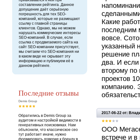
привязывался к ней при
напоминания
составлении рейтинга. Данное
допущение даёт серьёзную
сделанными 
погрешность для тех SEO-
компаний, которые не размещают
Какие работ
ссылку с главной страницы
клиентов. Однако, мы не можем
последним 
нарушать коммерческие интересы
вовсе. Сот
SEO-компаний. В случае, если
ссылка с продвигаемого сайта на
указанный н
сайт SEO-компании присутствует,
мы считаем что SEO-компания ни
решение пл
в каком виде не скрывает эту
два. И если
информацию и публикуем её в
данном рейтинге.
второму по 
проектов 1
компанию. 
Последние отзывы
обязательст
Demis Group
2017-06-22 от: Вла
Обратились в Demis Group за
аудитом и настройкой видимости в
генеративных поисковиках. Нам
ООО Мегасе
объяснили, что классическое сео
тут работает иначе, нужно
встрече и в
формировать доверие к бренду в