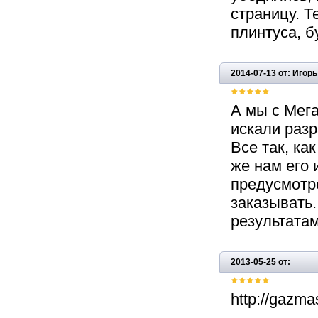
страницу. Т
плинтуса, б
2014-07-13 от: Игор
А мы с Мега
искали разр
Все так, как
же нам его 
предусмотре
заказывать.
результатам
2013-05-25 от:
http://gazmas