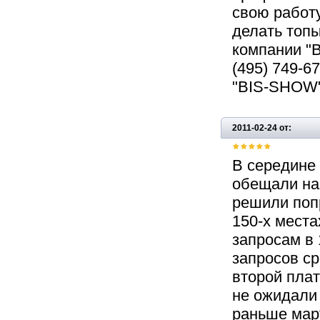
свою работу
делать топы
компании "
(495) 749-6
"BIS-SHOW"
2011-02-24 от:
В середине 
обещали нас
решили попр
150-х места
запросам в 
запросов ср
второй плат
не ожидали 
раньше мар