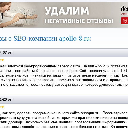
вы о SEO-компании
apollo-8.ru
:
4-07 от:
ли заняться seo-продвижением своего сайта. Нашли Apollo 8, оставили
алели – все работы были выполнены в срок. Сайт продвинули в топ 10
овление значков», «значки на заказ», «изготовление медалей» и т.п. По
было позвонить и всё спросить, помимо этого звонил сам и отправлял п
но отказаться от seo, поэтому сотрудничество, которое длилось год, пр
1-20 от:
 как все, сделать продвижение нашего сайта shotgun.su . Рассматрива
рили нам кучу умных вещей, из которых мы практически ничего не понял
али договор. Несколько раз мне звонили, согласовывали информацию. З
 некоторые доработки, но клиентов от этого больше не стало. За перву