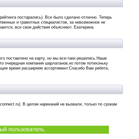
рейтинга постарались). Все было сделано отлично. Теперь
ственных и грамотных специалистов, за невозможное не
ваются, все свои действия объясняют. Екатерина.
го поставлено на карту, но мы все-таки решились.Наше
что очередная компания шарлатанов,но потом потихоньку
оящее время расширяем ассортимент.Спасибо Вам ребята,
onnect.ru). В целом нареканий не вызвали, только по срокам
ый пользователь.