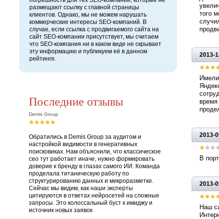
погрешность для тех SEO-компаний, которые не
увелич
размещают ссылку с главной страницы
того м
клиентов. Однако, мы не можем нарушать
случил
коммерческие интересы SEO-компаний. В
продви
случае, если ссылка с продвигаемого сайта на
сайт SEO-компании присутствует, мы считаем
что SEO-компания ни в каком виде не скрывает
эту информацию и публикуем её в данном
2013-1
рейтинге.
Имели 
Яндекс
сотруд
Последние отзывы
время 
проде
Demis Group
2013-0
Обратились в Demis Group за аудитом и
настройкой видимости в генеративных
поисковиках. Нам объяснили, что классическое
В пор
сео тут работает иначе, нужно формировать
доверие к бренду в глазах самого ИИ. Команда
проделала титаническую работу по
структурированию данных и микроразметке.
2013-0
Сейчас мы видим, как наши эксперты
цитируются в ответах нейросетей на сложные
запросы. Это колоссальный буст к имиджу и
Наш са
источник новых заявок
Интерн