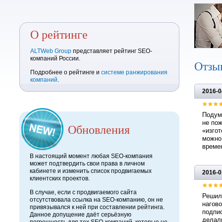
О рейтинге
ALTWeb Group
представляет рейтинг SEO-
компаний России.
Отзы
Подробнее о рейтинге и
системе ранжирования
компаний
.
2016-0
Подума
не пож
Обновления
«изгот
можно 
времен
В настоящий момент любая SEO-компания
может подтвердить свои права в личном
кабинете и изменить список продвигаемых
2016-0
клиентских проектов.
В случае, если с продвигаемого сайта
Решил,
отсутствовала ссылка на SEO-компанию, он не
нагово
привязывался к ней при составлении рейтинга.
подпис
Данное допущение даёт серьёзную
делали