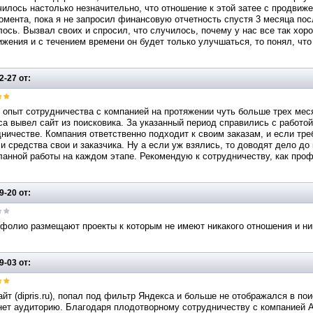
илось настолько незначительно, что отношение к этой затее с продвиж
омента, пока я не запросил финансовую отчетность спустя 3 месяца пос
ось. Вызвал своих и спросил, что случилось, почему у нас все так хор
жения и с течением времени он будет только улучшаться, то понял, чт
2-27 от:
опыт сотрудничества с компанией на протяжении чуть больше трех мес
а вывел сайт из поисковика. За указанный период справились с работой
ничестве. Компания ответственно подходит к своим заказам, и если треб
и средства свои и заказчика. Ну а если уж взялись, то доводят дело до 
ланной работы на каждом этапе. Рекомендую к сотрудничеству, как про
9-20 от:
тфолио размещают проекты к которым не имеют никакого отношения и н
9-03 от:
йт (dipris.ru), попал под фильтр Яндекса и больше не отображался в по
ет аудиторию. Благодаря плодотворному сотрудничеству с компанией Apoll