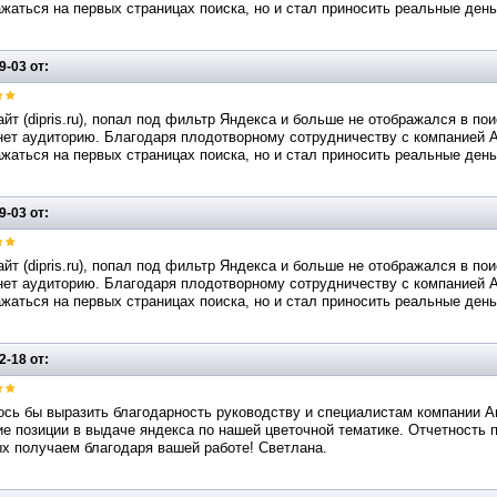
жаться на первых страницах поиска, но и стал приносить реальные деньг
9-03 от:
йт (dipris.ru), попал под фильтр Яндекса и больше не отображался в по
ет аудиторию. Благодаря плодотворному сотрудничеству с компанией Apoll
жаться на первых страницах поиска, но и стал приносить реальные деньг
9-03 от:
йт (dipris.ru), попал под фильтр Яндекса и больше не отображался в по
ет аудиторию. Благодаря плодотворному сотрудничеству с компанией Apoll
жаться на первых страницах поиска, но и стал приносить реальные деньг
2-18 от:
сь бы выразить благодарность руководству и специалистам компании Ап
е позиции в выдаче яндекса по нашей цветочной тематике. Отчетность по
х получаем благодаря вашей работе! Светлана.