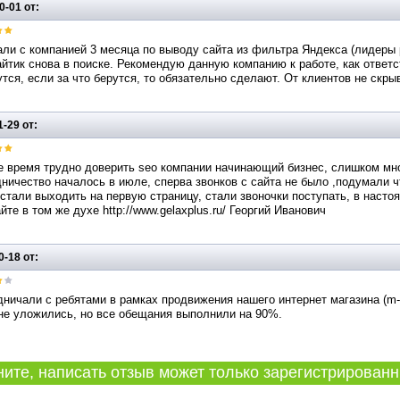
0-01 от:
ли с компанией 3 месяца по выводу сайта из фильтра Яндекса (лидеры 
йтик снова в поиске. Рекомендую данную компанию к работе, как ответ
тся, если за что берутся, то обязательно сделают. От клиентов не скры
1-29 от:
 время трудно доверить seo компании начинающий бизнес, слишком мно
ничество началось в июле, сперва звонков с сайта не было ,подумали 
стали выходить на первую страницу, стали звоночки поступать, в наст
йте в том же духе http://www.gelaxplus.ru/ Георгий Иванович
0-18 от:
ничали с ребятами в рамках продвижения нашего интернет магазина (m-c
не уложились, но все обещания выполнили на 90%.
те, написать отзыв может только зарегистрированн