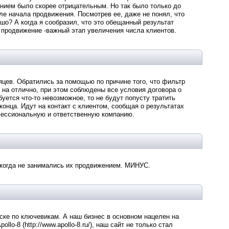
ением было скорее отрицательным. Но так было только до
ле начала продвижения. Посмотрев ее, даже не понял, что
ошо? А когда я сообразил, что это обещанный результат
о продвижение -важный этап увеличения числа клиентов.
яцев. Обратились за помощью по причине того, что фильтр
 на отлично, при этом соблюдены все условия договора о
уется что-то невозможное, то не будут попусту тратить
конца. Идут на контакт с клиентом, сообщая о результатах
фессиональную и ответственную компанию.
икогда не занимались их продвижением. МИНУС.
иске по ключевикам. А наш бизнес в основном нацелен на
o-8 (http://www.apollo-8.ru/), наш сайт не только стал