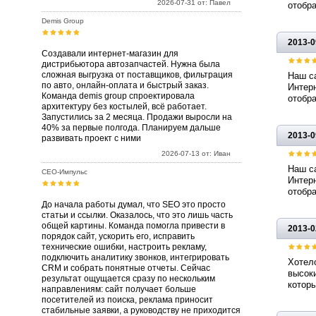
2026-07-31 от: Павел
отобра
Demis Group
2013-0
Создавали интернет-магазин для
дистрибьютора автозапчастей. Нужна была
сложная выгрузка от поставщиков, фильтрация
Наш са
по авто, онлайн-оплата и быстрый заказ.
Интерн
Команда demis group спроектировала
отобра
архитектуру без костылей, всё работает.
Запустились за 2 месяца. Продажи выросли на
40% за первые полгода. Планируем дальше
2013-0
развивать проект с ними
2026-07-13 от: Иван
Наш са
СЕО-Импульс
Интерн
отобра
До начала работы думал, что SEO это просто
статьи и ссылки. Оказалось, что это лишь часть
общей картины. Команда помогла привести в
2013-0
порядок сайт, ускорить его, исправить
технические ошибки, настроить рекламу,
подключить аналитику звонков, интегрировать
Хотело
CRM и собрать понятные отчеты. Сейчас
высоки
результат ощущается сразу по нескольким
которы
направлениям: сайт получает больше
посетителей из поиска, реклама приносит
стабильные заявки, а руководству не приходится