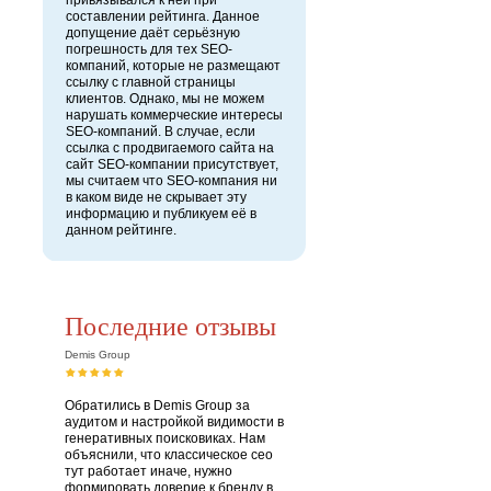
привязывался к ней при
составлении рейтинга. Данное
допущение даёт серьёзную
погрешность для тех SEO-
компаний, которые не размещают
ссылку с главной страницы
клиентов. Однако, мы не можем
нарушать коммерческие интересы
SEO-компаний. В случае, если
ссылка с продвигаемого сайта на
сайт SEO-компании присутствует,
мы считаем что SEO-компания ни
в каком виде не скрывает эту
информацию и публикуем её в
данном рейтинге.
Последние отзывы
Demis Group
Обратились в Demis Group за
аудитом и настройкой видимости в
генеративных поисковиках. Нам
объяснили, что классическое сео
тут работает иначе, нужно
формировать доверие к бренду в