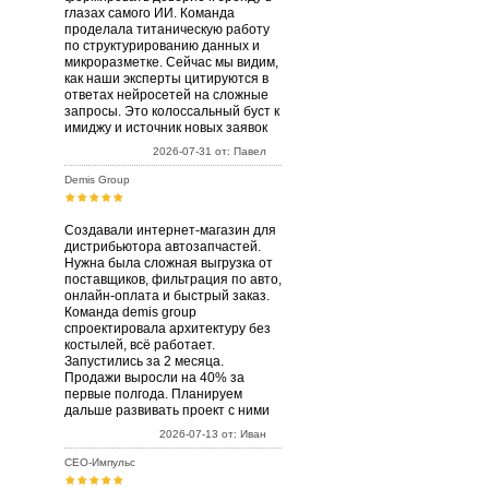
глазах самого ИИ. Команда
проделала титаническую работу
по структурированию данных и
микроразметке. Сейчас мы видим,
как наши эксперты цитируются в
ответах нейросетей на сложные
запросы. Это колоссальный буст к
имиджу и источник новых заявок
2026-07-31 от: Павел
Demis Group
Создавали интернет-магазин для
дистрибьютора автозапчастей.
Нужна была сложная выгрузка от
поставщиков, фильтрация по авто,
онлайн-оплата и быстрый заказ.
Команда demis group
спроектировала архитектуру без
костылей, всё работает.
Запустились за 2 месяца.
Продажи выросли на 40% за
первые полгода. Планируем
дальше развивать проект с ними
2026-07-13 от: Иван
СЕО-Импульс