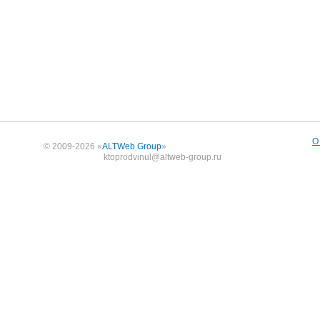
О
© 2009-2026 «
ALTWeb Group
»
ktoprodvinul@altweb-group.ru