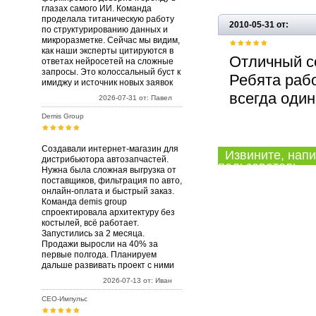
глазах самого ИИ. Команда
проделала титаническую работу
2010-05-31 от:
по структурированию данных и
микроразметке. Сейчас мы видим,
как наши эксперты цитируются в
Отличный с
ответах нейросетей на сложные
запросы. Это колоссальный буст к
Ребята рабо
имиджу и источник новых заявок
всегда один
2026-07-31 от: Павел
Demis Group
Создавали интернет-магазин для
Извините, напи
дистрибьютора автозапчастей.
пользователь.
Нужна была сложная выгрузка от
поставщиков, фильтрация по авто,
онлайн-оплата и быстрый заказ.
Команда demis group
спроектировала архитектуру без
костылей, всё работает.
Запустились за 2 месяца.
Продажи выросли на 40% за
первые полгода. Планируем
дальше развивать проект с ними
2026-07-13 от: Иван
СЕО-Импульс