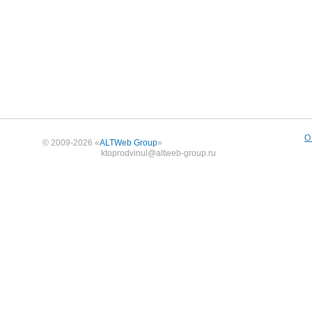
О
© 2009-2026 «
ALTWeb Group
»
ktoprodvinul@altweb-group.ru