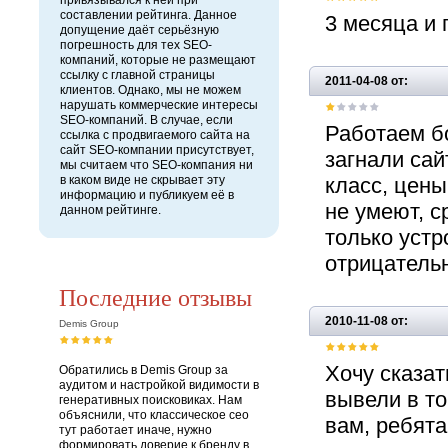
привязывался к ней при
составлении рейтинга. Данное
3 месяца и
допущение даёт серьёзную
погрешность для тех SEO-
компаний, которые не размещают
ссылку с главной страницы
2011-04-08 от:
клиентов. Однако, мы не можем
нарушать коммерческие интересы
SEO-компаний. В случае, если
Работаем бо
ссылка с продвигаемого сайта на
сайт SEO-компании присутствует,
загнали сай
мы считаем что SEO-компания ни
в каком виде не скрывает эту
класс, цены
информацию и публикуем её в
не умеют, с
данном рейтинге.
только устр
отрицательн
Последние отзывы
2010-11-08 от:
Demis Group
Хочу сказат
Обратились в Demis Group за
аудитом и настройкой видимости в
вывели в то
генеративных поисковиках. Нам
объяснили, что классическое сео
вам, ребята
тут работает иначе, нужно
формировать доверие к бренду в