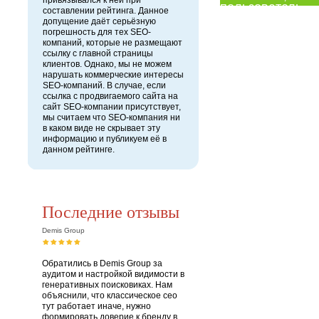
привязывался к ней при
пользователь.
составлении рейтинга. Данное
допущение даёт серьёзную
погрешность для тех SEO-
компаний, которые не размещают
ссылку с главной страницы
клиентов. Однако, мы не можем
нарушать коммерческие интересы
SEO-компаний. В случае, если
ссылка с продвигаемого сайта на
сайт SEO-компании присутствует,
мы считаем что SEO-компания ни
в каком виде не скрывает эту
информацию и публикуем её в
данном рейтинге.
Последние отзывы
Demis Group
Обратились в Demis Group за
аудитом и настройкой видимости в
генеративных поисковиках. Нам
объяснили, что классическое сео
тут работает иначе, нужно
формировать доверие к бренду в