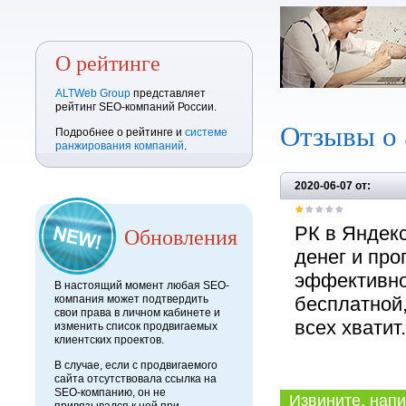
О рейтинге
ALTWeb Group
представляет
рейтинг SEO-компаний России.
Отзывы о
Подробнее о рейтинге и
системе
ранжирования компаний
.
2020-06-07 от:
Обновления
РК в Яндекс 
денег и про
эффективнос
В настоящий момент любая SEO-
компания может подтвердить
бесплатной,
свои права в личном кабинете и
всех хватит
изменить список продвигаемых
клиентских проектов.
В случае, если с продвигаемого
сайта отсутствовала ссылка на
SEO-компанию, он не
Извините, напи