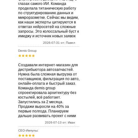
глазах самого ИИ. Команда
проделала титаническую работу
по структурированию данных и
микроразметке. Сейчас мы видим,
как наши эксперты цитируются в
ответах нейросетей на сложные
запросы. Это колоссальный буст к
имиджу и источник новых заявок
2026-07-31 от: Павел
Demis Group
Создавали интернет-магазин для
дистрибьютора автозапчастей.
Нужна была сложная выгрузка от
поставщиков, фильтрация по авто,
онлайн-оплата и быстрый заказ.
Команда demis group
спроектировала архитектуру без
костылей, всё работает.
Запустились за 2 месяца.
Продажи выросли на 40% за
первые полгода. Планируем
дальше развивать проект с ними
2026-07-13 от: Иван
СЕО-Импульс