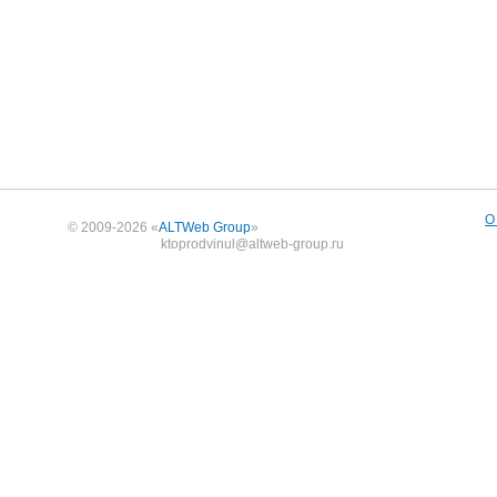
О
© 2009-2026 «
ALTWeb Group
»
ktoprodvinul@altweb-group.ru