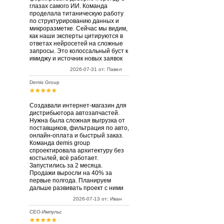
глазах самого ИИ. Команда
проделала титаническую работу
по структурированию данных и
микроразметке. Сейчас мы видим,
как наши эксперты цитируются в
ответах нейросетей на сложные
запросы. Это колоссальный буст к
имиджу и источник новых заявок
2026-07-31 от: Павел
Demis Group
Создавали интернет-магазин для
дистрибьютора автозапчастей.
Нужна была сложная выгрузка от
поставщиков, фильтрация по авто,
онлайн-оплата и быстрый заказ.
Команда demis group
спроектировала архитектуру без
костылей, всё работает.
Запустились за 2 месяца.
Продажи выросли на 40% за
первые полгода. Планируем
дальше развивать проект с ними
2026-07-13 от: Иван
СЕО-Импульс