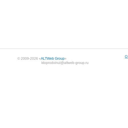
О
© 2009-2026 «
ALTWeb Group
»
ktoprodvinul@altweb-group.ru