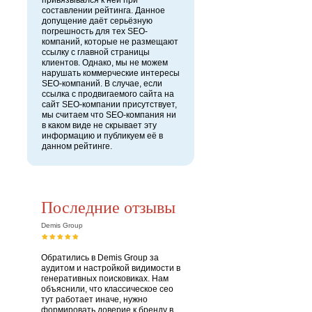
привязывался к ней при
составлении рейтинга. Данное
допущение даёт серьёзную
погрешность для тех SEO-
компаний, которые не размещают
ссылку с главной страницы
клиентов. Однако, мы не можем
нарушать коммерческие интересы
SEO-компаний. В случае, если
ссылка с продвигаемого сайта на
сайт SEO-компании присутствует,
мы считаем что SEO-компания ни
в каком виде не скрывает эту
информацию и публикуем её в
данном рейтинге.
Последние отзывы
Demis Group
Обратились в Demis Group за
аудитом и настройкой видимости в
генеративных поисковиках. Нам
объяснили, что классическое сео
тут работает иначе, нужно
формировать доверие к бренду в