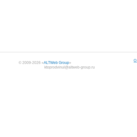
О
© 2009-2026 «
ALTWeb Group
»
ktoprodvinul@altweb-group.ru