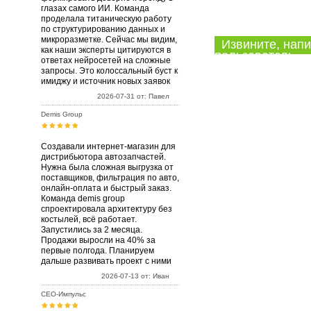
глазах самого ИИ. Команда
проделала титаническую работу
по структурированию данных и
микроразметке. Сейчас мы видим,
Извините, напи
как наши эксперты цитируются в
пользователь.
ответах нейросетей на сложные
запросы. Это колоссальный буст к
имиджу и источник новых заявок
2026-07-31 от: Павел
Demis Group
Создавали интернет-магазин для
дистрибьютора автозапчастей.
Нужна была сложная выгрузка от
поставщиков, фильтрация по авто,
онлайн-оплата и быстрый заказ.
Команда demis group
спроектировала архитектуру без
костылей, всё работает.
Запустились за 2 месяца.
Продажи выросли на 40% за
первые полгода. Планируем
дальше развивать проект с ними
2026-07-13 от: Иван
СЕО-Импульс