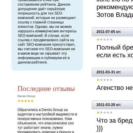
привязывался к ней при
составлении рейтинга. Данное
рекомендую
допущение даёт серьёзную
Зотов Влад
погрешность для тех SEO-
компаний, которые не размещают
ссылку с главной страницы
клиентов. Однако, мы не можем
нарушать коммерческие интересы
2011-07-05 от:
SEO-компаний. В случае, если
ссылка с продвигаемого сайта на
сайт SEO-компании присутствует,
Полный бред
мы считаем что SEO-компания ни
в каком виде не скрывает эту
если есть хо
информацию и публикуем её в
данном рейтинге.
2011-03-31 от:
Последние отзывы
Агенство не
Demis Group
2011-03-20 от:
Обратились в Demis Group за
аудитом и настройкой видимости в
генеративных поисковиках. Нам
Что за бред
объяснили, что классическое сео
)))
тут работает иначе, нужно
формировать доверие к бренду в