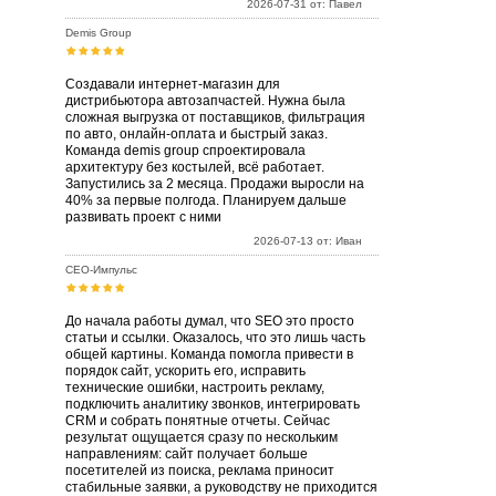
2026-07-31 от: Павел
Demis Group
Создавали интернет-магазин для
дистрибьютора автозапчастей. Нужна была
сложная выгрузка от поставщиков, фильтрация
по авто, онлайн-оплата и быстрый заказ.
Команда demis group спроектировала
архитектуру без костылей, всё работает.
Запустились за 2 месяца. Продажи выросли на
40% за первые полгода. Планируем дальше
развивать проект с ними
2026-07-13 от: Иван
СЕО-Импульс
До начала работы думал, что SEO это просто
статьи и ссылки. Оказалось, что это лишь часть
общей картины. Команда помогла привести в
порядок сайт, ускорить его, исправить
технические ошибки, настроить рекламу,
подключить аналитику звонков, интегрировать
CRM и собрать понятные отчеты. Сейчас
результат ощущается сразу по нескольким
направлениям: сайт получает больше
посетителей из поиска, реклама приносит
стабильные заявки, а руководству не приходится