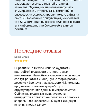
погрешность для тех SEO-компаний, которые не
размещают ссылку с главной страницы
клиентов. Однако, мы не можем нарушать
коммерческие интересы SEO-компаний. В
случае, если ссылка с продвигаемого сайта на
сайт SEO-компании присутствует, мы считаем
что SEO-компания ни в каком виде не скрывает
эту информацию и публикуем её в данном
рейтинге.
Последние отзывы
Demis Group
Обратились в Demis Group за аудитом и
настройкой видимости в генеративных
поисковиках. Нам объяснили, что классическое
сео тут работает иначе, нужно формировать
доверие к бренду в глазах самого ИИ. Команда
проделала титаническую работу по
структурированию данных и микроразметке.
Сейчас мы видим, как наши эксперты
цитируются в ответах нейросетей на сложные
запросы. Это колоссальный буст к имиджу и
источник новых заявок