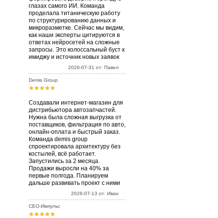
глазах самого ИИ. Команда
проделала титаническую работу
по структурированию данных и
микроразметке. Сейчас мы видим,
как наши эксперты цитируются в
ответах нейросетей на сложные
запросы. Это колоссальный буст к
имиджу и источник новых заявок
2026-07-31 от: Павел
Demis Group
Создавали интернет-магазин для
дистрибьютора автозапчастей.
Нужна была сложная выгрузка от
поставщиков, фильтрация по авто,
онлайн-оплата и быстрый заказ.
Команда demis group
спроектировала архитектуру без
костылей, всё работает.
Запустились за 2 месяца.
Продажи выросли на 40% за
первые полгода. Планируем
дальше развивать проект с ними
2026-07-13 от: Иван
СЕО-Импульс