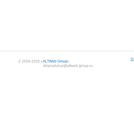
О
© 2009-2026 «
ALTWeb Group
»
ktoprodvinul@altweb-group.ru