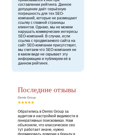
привязывался к ней при
составлении рейтинга. Данное
допущение даёт серьёзную
погрешность для тех SEO-
компаний, которые не размещают
ссылку с главной страницы
клиентов. Однако, мы не можем
нарушать коммерческие интересы
SEO-компаний. В случае, если
ссылка с продвигаемого сайта на
сайт SEO-компании присутствует,
мы считаем что SEO-компания ни
в каком виде не скрывает эту
информацию и публикуем её в
данном рейтинге.
Последние отзывы
Demis Group
Обратились в Demis Group за
аудитом и настройкой видимости в
генеративных поисковиках. Нам
объяснили, что классическое сео
тут работает иначе, нужно
формировать доверие к бренду в