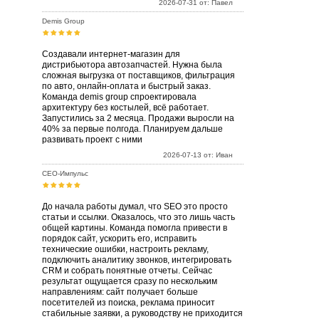
2026-07-31 от: Павел
Demis Group
Создавали интернет-магазин для
дистрибьютора автозапчастей. Нужна была
сложная выгрузка от поставщиков, фильтрация
по авто, онлайн-оплата и быстрый заказ.
Команда demis group спроектировала
архитектуру без костылей, всё работает.
Запустились за 2 месяца. Продажи выросли на
40% за первые полгода. Планируем дальше
развивать проект с ними
2026-07-13 от: Иван
СЕО-Импульс
До начала работы думал, что SEO это просто
статьи и ссылки. Оказалось, что это лишь часть
общей картины. Команда помогла привести в
порядок сайт, ускорить его, исправить
технические ошибки, настроить рекламу,
подключить аналитику звонков, интегрировать
CRM и собрать понятные отчеты. Сейчас
результат ощущается сразу по нескольким
направлениям: сайт получает больше
посетителей из поиска, реклама приносит
стабильные заявки, а руководству не приходится