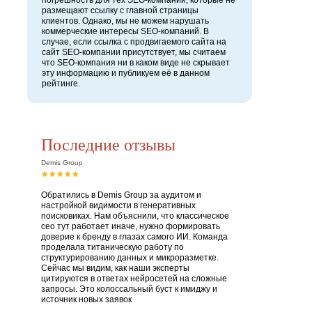
погрешность для тех SEO-компаний, которые не
размещают ссылку с главной страницы
клиентов. Однако, мы не можем нарушать
коммерческие интересы SEO-компаний. В
случае, если ссылка с продвигаемого сайта на
сайт SEO-компании присутствует, мы считаем
что SEO-компания ни в каком виде не скрывает
эту информацию и публикуем её в данном
рейтинге.
Последние отзывы
Demis Group
Обратились в Demis Group за аудитом и
настройкой видимости в генеративных
поисковиках. Нам объяснили, что классическое
сео тут работает иначе, нужно формировать
доверие к бренду в глазах самого ИИ. Команда
проделала титаническую работу по
структурированию данных и микроразметке.
Сейчас мы видим, как наши эксперты
цитируются в ответах нейросетей на сложные
запросы. Это колоссальный буст к имиджу и
источник новых заявок