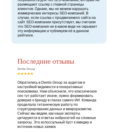
погрешность для тех SEO-компаний, которые не
размещают ссылку с главной страницы
клиентов. Однако, мы не можем нарушать
коммерческие интересы SEO-компаний. В
случае, если ссылка с продвигаемого сайта на
сайт SEO-компании присутствует, мы считаем
что SEO-компания ни в каком виде не скрывает
эту информацию и публикуем её в данном
рейтинге.
Последние отзывы
Demis Group
Обратились в Demis Group за аудитом и
настройкой видимости в генеративных
поисковиках. Нам объяснили, что классическое
сео тут работает иначе, нужно формировать
доверие к бренду в глазах самого ИИ. Команда
проделала титаническую работу по
структурированию данных и микроразметке.
Сейчас мы видим, как наши эксперты
цитируются в ответах нейросетей на сложные
запросы. Это колоссальный буст к имиджу и
источник новых заявок