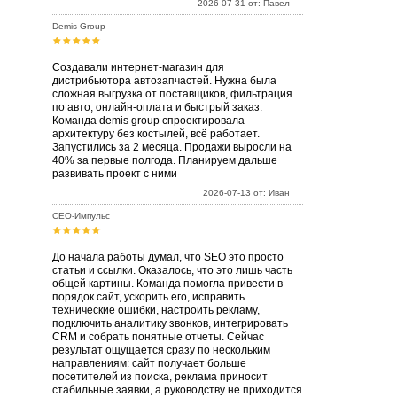
2026-07-31 от: Павел
Demis Group
Создавали интернет-магазин для
дистрибьютора автозапчастей. Нужна была
сложная выгрузка от поставщиков, фильтрация
по авто, онлайн-оплата и быстрый заказ.
Команда demis group спроектировала
архитектуру без костылей, всё работает.
Запустились за 2 месяца. Продажи выросли на
40% за первые полгода. Планируем дальше
развивать проект с ними
2026-07-13 от: Иван
СЕО-Импульс
До начала работы думал, что SEO это просто
статьи и ссылки. Оказалось, что это лишь часть
общей картины. Команда помогла привести в
порядок сайт, ускорить его, исправить
технические ошибки, настроить рекламу,
подключить аналитику звонков, интегрировать
CRM и собрать понятные отчеты. Сейчас
результат ощущается сразу по нескольким
направлениям: сайт получает больше
посетителей из поиска, реклама приносит
стабильные заявки, а руководству не приходится