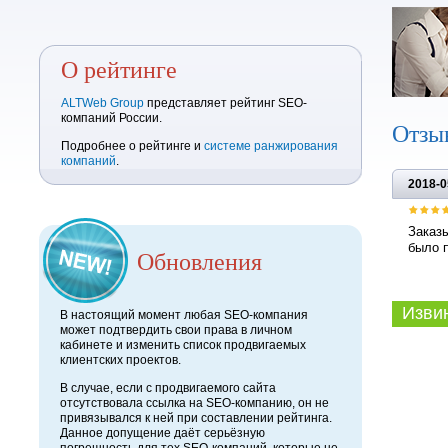
О рейтинге
ALTWeb Group
представляет рейтинг SEO-
компаний России.
Отзы
Подробнее о рейтинге и
системе ранжирования
компаний
.
2018-0
Заказы
было п
Обновления
Извини
В настоящий момент любая SEO-компания
может подтвердить свои права в личном
кабинете и изменить список продвигаемых
клиентских проектов.
В случае, если с продвигаемого сайта
отсутствовала ссылка на SEO-компанию, он не
привязывался к ней при составлении рейтинга.
Данное допущение даёт серьёзную