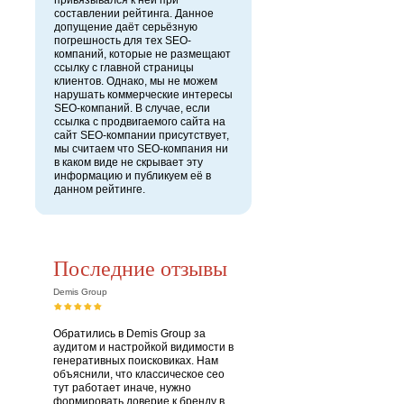
привязывался к ней при
составлении рейтинга. Данное
допущение даёт серьёзную
погрешность для тех SEO-
компаний, которые не размещают
ссылку с главной страницы
клиентов. Однако, мы не можем
нарушать коммерческие интересы
SEO-компаний. В случае, если
ссылка с продвигаемого сайта на
сайт SEO-компании присутствует,
мы считаем что SEO-компания ни
в каком виде не скрывает эту
информацию и публикуем её в
данном рейтинге.
Последние отзывы
Demis Group
Обратились в Demis Group за
аудитом и настройкой видимости в
генеративных поисковиках. Нам
объяснили, что классическое сео
тут работает иначе, нужно
формировать доверие к бренду в