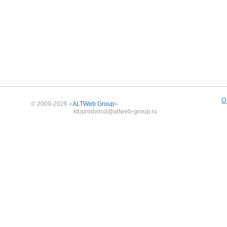
О
© 2009-2026 «
ALTWeb Group
»
ktoprodvinul@altweb-group.ru