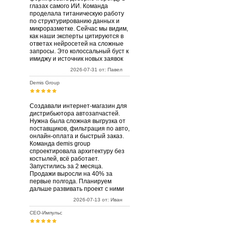
глазах самого ИИ. Команда
проделала титаническую работу
по структурированию данных и
микроразметке. Сейчас мы видим,
как наши эксперты цитируются в
ответах нейросетей на сложные
запросы. Это колоссальный буст к
имиджу и источник новых заявок
2026-07-31 от: Павел
Demis Group
Создавали интернет-магазин для
дистрибьютора автозапчастей.
Нужна была сложная выгрузка от
поставщиков, фильтрация по авто,
онлайн-оплата и быстрый заказ.
Команда demis group
спроектировала архитектуру без
костылей, всё работает.
Запустились за 2 месяца.
Продажи выросли на 40% за
первые полгода. Планируем
дальше развивать проект с ними
2026-07-13 от: Иван
СЕО-Импульс