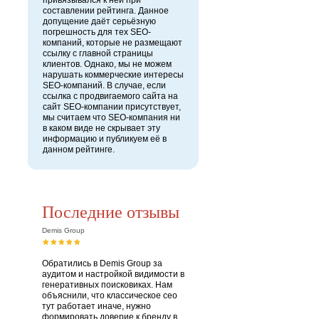
привязывался к ней при
составлении рейтинга. Данное
допущение даёт серьёзную
погрешность для тех SEO-
компаний, которые не размещают
ссылку с главной страницы
клиентов. Однако, мы не можем
нарушать коммерческие интересы
SEO-компаний. В случае, если
ссылка с продвигаемого сайта на
сайт SEO-компании присутствует,
мы считаем что SEO-компания ни
в каком виде не скрывает эту
информацию и публикуем её в
данном рейтинге.
Последние отзывы
Demis Group
Обратились в Demis Group за
аудитом и настройкой видимости в
генеративных поисковиках. Нам
объяснили, что классическое сео
тут работает иначе, нужно
формировать доверие к бренду в