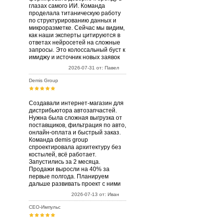
глазах самого ИИ. Команда
проделала титаническую работу
по структурированию данных и
микроразметке. Сейчас мы видим,
как наши эксперты цитируются в
ответах нейросетей на сложные
запросы. Это колоссальный буст к
имиджу и источник новых заявок
2026-07-31 от: Павел
Demis Group
Создавали интернет-магазин для
дистрибьютора автозапчастей.
Нужна была сложная выгрузка от
поставщиков, фильтрация по авто,
онлайн-оплата и быстрый заказ.
Команда demis group
спроектировала архитектуру без
костылей, всё работает.
Запустились за 2 месяца.
Продажи выросли на 40% за
первые полгода. Планируем
дальше развивать проект с ними
2026-07-13 от: Иван
СЕО-Импульс