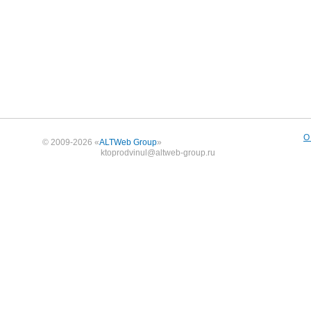
О
© 2009-2026 «
ALTWeb Group
»
ktoprodvinul@altweb-group.ru