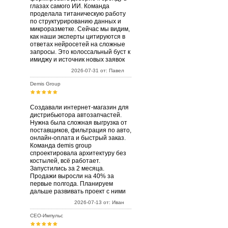
глазах самого ИИ. Команда
проделала титаническую работу
по структурированию данных и
микроразметке. Сейчас мы видим,
как наши эксперты цитируются в
ответах нейросетей на сложные
запросы. Это колоссальный буст к
имиджу и источник новых заявок
2026-07-31 от: Павел
Demis Group
Создавали интернет-магазин для
дистрибьютора автозапчастей.
Нужна была сложная выгрузка от
поставщиков, фильтрация по авто,
онлайн-оплата и быстрый заказ.
Команда demis group
спроектировала архитектуру без
костылей, всё работает.
Запустились за 2 месяца.
Продажи выросли на 40% за
первые полгода. Планируем
дальше развивать проект с ними
2026-07-13 от: Иван
СЕО-Импульс