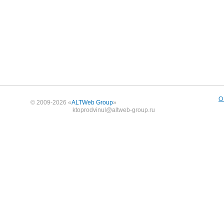
О
© 2009-2026 «
ALTWeb Group
»
ktoprodvinul@altweb-group.ru