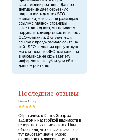
привязывался к ней при
составлении рейтинга. Данное
допущение даёт серьёзную
погрешность для тех SEO-
компаний, которые не размещают
ссылку с главной страницы
клиентов. Однако, мы не можем
нарушать коммерческие интересы
SEO-компаний. В случае, если
ссылка с продвигаемого сайта на
сайт SEO-компании присутствует,
мы считаем что SEO-компания ни
в каком виде не скрывает эту
информацию и публикуем её в
данном рейтинге.
Последние отзывы
Demis Group
Обратились в Demis Group за
аудитом и настройкой видимости в
генеративных поисковиках. Нам
объяснили, что классическое сео
тут работает иначе, нужно
формировать доверие к бренду в