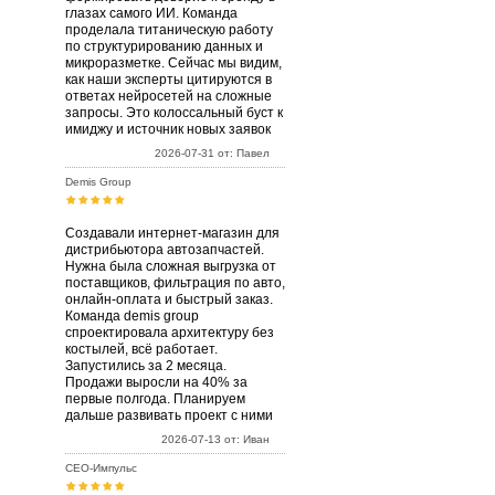
глазах самого ИИ. Команда
проделала титаническую работу
по структурированию данных и
микроразметке. Сейчас мы видим,
как наши эксперты цитируются в
ответах нейросетей на сложные
запросы. Это колоссальный буст к
имиджу и источник новых заявок
2026-07-31 от: Павел
Demis Group
Создавали интернет-магазин для
дистрибьютора автозапчастей.
Нужна была сложная выгрузка от
поставщиков, фильтрация по авто,
онлайн-оплата и быстрый заказ.
Команда demis group
спроектировала архитектуру без
костылей, всё работает.
Запустились за 2 месяца.
Продажи выросли на 40% за
первые полгода. Планируем
дальше развивать проект с ними
2026-07-13 от: Иван
СЕО-Импульс