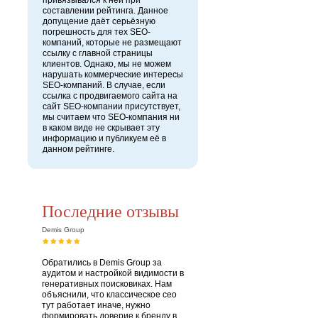
привязывался к ней при
составлении рейтинга. Данное
допущение даёт серьёзную
погрешность для тех SEO-
компаний, которые не размещают
ссылку с главной страницы
клиентов. Однако, мы не можем
нарушать коммерческие интересы
SEO-компаний. В случае, если
ссылка с продвигаемого сайта на
сайт SEO-компании присутствует,
мы считаем что SEO-компания ни
в каком виде не скрывает эту
информацию и публикуем её в
данном рейтинге.
Последние отзывы
Demis Group
Обратились в Demis Group за
аудитом и настройкой видимости в
генеративных поисковиках. Нам
объяснили, что классическое сео
тут работает иначе, нужно
формировать доверие к бренду в