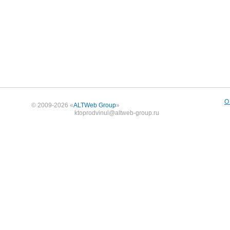
О
© 2009-2026 «
ALTWeb Group
»
ktoprodvinul@altweb-group.ru