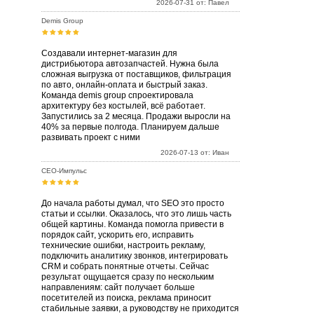
2026-07-31 от: Павел
Demis Group
Создавали интернет-магазин для
дистрибьютора автозапчастей. Нужна была
сложная выгрузка от поставщиков, фильтрация
по авто, онлайн-оплата и быстрый заказ.
Команда demis group спроектировала
архитектуру без костылей, всё работает.
Запустились за 2 месяца. Продажи выросли на
40% за первые полгода. Планируем дальше
развивать проект с ними
2026-07-13 от: Иван
СЕО-Импульс
До начала работы думал, что SEO это просто
статьи и ссылки. Оказалось, что это лишь часть
общей картины. Команда помогла привести в
порядок сайт, ускорить его, исправить
технические ошибки, настроить рекламу,
подключить аналитику звонков, интегрировать
CRM и собрать понятные отчеты. Сейчас
результат ощущается сразу по нескольким
направлениям: сайт получает больше
посетителей из поиска, реклама приносит
стабильные заявки, а руководству не приходится