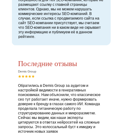
погрешность для тех SEO-компаний, которые не
размещают ссылку с главной страницы
клиентов. Однако, мы не можем нарушать
коммерческие интересы SEO-компаний. В
случае, если ссылка с продвигаемого сайта на
сайт SEO-компании присутствует, мы считаем
что SEO-компания ни в каком виде не скрывает
эту информацию и публикуем её в данном
рейтинге.
Последние отзывы
Demis Group
Обратились в Demis Group за аудитом и
настройкой видимости в генеративных
поисковиках. Нам объяснили, что классическое
сео тут работает иначе, нужно формировать
доверие к бренду в глазах самого ИИ. Команда
проделала титаническую работу по
структурированию данных и микроразметке.
Сейчас мы видим, как наши эксперты
цитируются в ответах нейросетей на сложные
запросы. Это колоссальный буст к имиджу и
источник новых заявок