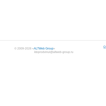
О
© 2009-2026 «
ALTWeb Group
»
ktoprodvinul@altweb-group.ru