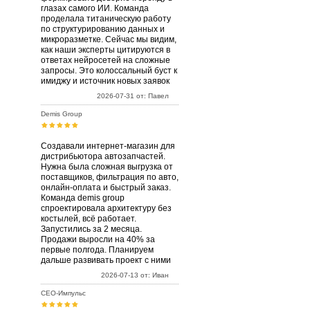
глазах самого ИИ. Команда
проделала титаническую работу
по структурированию данных и
микроразметке. Сейчас мы видим,
как наши эксперты цитируются в
ответах нейросетей на сложные
запросы. Это колоссальный буст к
имиджу и источник новых заявок
2026-07-31 от: Павел
Demis Group
Создавали интернет-магазин для
дистрибьютора автозапчастей.
Нужна была сложная выгрузка от
поставщиков, фильтрация по авто,
онлайн-оплата и быстрый заказ.
Команда demis group
спроектировала архитектуру без
костылей, всё работает.
Запустились за 2 месяца.
Продажи выросли на 40% за
первые полгода. Планируем
дальше развивать проект с ними
2026-07-13 от: Иван
СЕО-Импульс