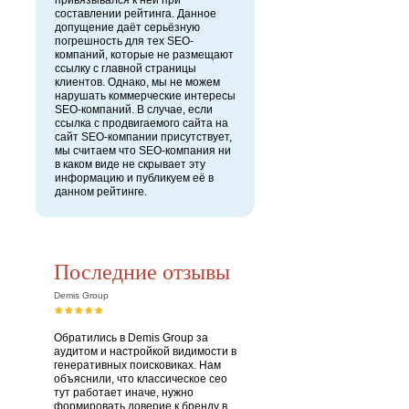
привязывался к ней при
составлении рейтинга. Данное
допущение даёт серьёзную
погрешность для тех SEO-
компаний, которые не размещают
ссылку с главной страницы
клиентов. Однако, мы не можем
нарушать коммерческие интересы
SEO-компаний. В случае, если
ссылка с продвигаемого сайта на
сайт SEO-компании присутствует,
мы считаем что SEO-компания ни
в каком виде не скрывает эту
информацию и публикуем её в
данном рейтинге.
Последние отзывы
Demis Group
Обратились в Demis Group за
аудитом и настройкой видимости в
генеративных поисковиках. Нам
объяснили, что классическое сео
тут работает иначе, нужно
формировать доверие к бренду в