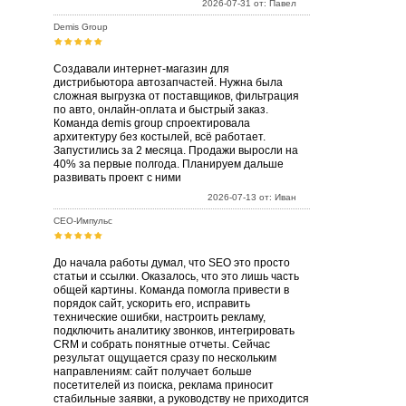
2026-07-31 от: Павел
Demis Group
Создавали интернет-магазин для
дистрибьютора автозапчастей. Нужна была
сложная выгрузка от поставщиков, фильтрация
по авто, онлайн-оплата и быстрый заказ.
Команда demis group спроектировала
архитектуру без костылей, всё работает.
Запустились за 2 месяца. Продажи выросли на
40% за первые полгода. Планируем дальше
развивать проект с ними
2026-07-13 от: Иван
СЕО-Импульс
До начала работы думал, что SEO это просто
статьи и ссылки. Оказалось, что это лишь часть
общей картины. Команда помогла привести в
порядок сайт, ускорить его, исправить
технические ошибки, настроить рекламу,
подключить аналитику звонков, интегрировать
CRM и собрать понятные отчеты. Сейчас
результат ощущается сразу по нескольким
направлениям: сайт получает больше
посетителей из поиска, реклама приносит
стабильные заявки, а руководству не приходится