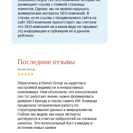
погрешность для тех SEO-компаний, которые не
размещают ссылку с главной страницы
клиентов. Однако, мы не можем нарушать
коммерческие интересы SEO-компаний. В
случае, если ссылка с продвигаемого сайта на
сайт SEO-компании присутствует, мы считаем
что SEO-компания ни в каком виде не скрывает
эту информацию и публикуем её в данном
рейтинге.
Последние отзывы
Demis Group
Обратились в Demis Group за аудитом и
настройкой видимости в генеративных
поисковиках. Нам объяснили, что классическое
сео тут работает иначе, нужно формировать
доверие к бренду в глазах самого ИИ. Команда
проделала титаническую работу по
структурированию данных и микроразметке.
Сейчас мы видим, как наши эксперты
цитируются в ответах нейросетей на сложные
запросы. Это колоссальный буст к имиджу и
источник новых заявок