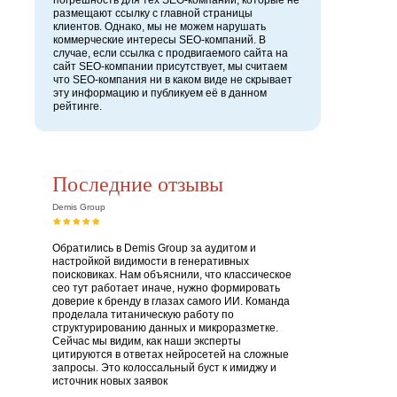
погрешность для тех SEO-компаний, которые не
размещают ссылку с главной страницы
клиентов. Однако, мы не можем нарушать
коммерческие интересы SEO-компаний. В
случае, если ссылка с продвигаемого сайта на
сайт SEO-компании присутствует, мы считаем
что SEO-компания ни в каком виде не скрывает
эту информацию и публикуем её в данном
рейтинге.
Последние отзывы
Demis Group
Обратились в Demis Group за аудитом и
настройкой видимости в генеративных
поисковиках. Нам объяснили, что классическое
сео тут работает иначе, нужно формировать
доверие к бренду в глазах самого ИИ. Команда
проделала титаническую работу по
структурированию данных и микроразметке.
Сейчас мы видим, как наши эксперты
цитируются в ответах нейросетей на сложные
запросы. Это колоссальный буст к имиджу и
источник новых заявок