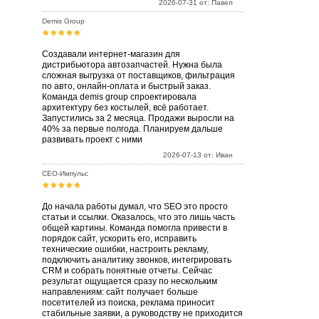
2026-07-31 от: Павел
Demis Group
Создавали интернет-магазин для
дистрибьютора автозапчастей. Нужна была
сложная выгрузка от поставщиков, фильтрация
по авто, онлайн-оплата и быстрый заказ.
Команда demis group спроектировала
архитектуру без костылей, всё работает.
Запустились за 2 месяца. Продажи выросли на
40% за первые полгода. Планируем дальше
развивать проект с ними
2026-07-13 от: Иван
СЕО-Импульс
До начала работы думал, что SEO это просто
статьи и ссылки. Оказалось, что это лишь часть
общей картины. Команда помогла привести в
порядок сайт, ускорить его, исправить
технические ошибки, настроить рекламу,
подключить аналитику звонков, интегрировать
CRM и собрать понятные отчеты. Сейчас
результат ощущается сразу по нескольким
направлениям: сайт получает больше
посетителей из поиска, реклама приносит
стабильные заявки, а руководству не приходится