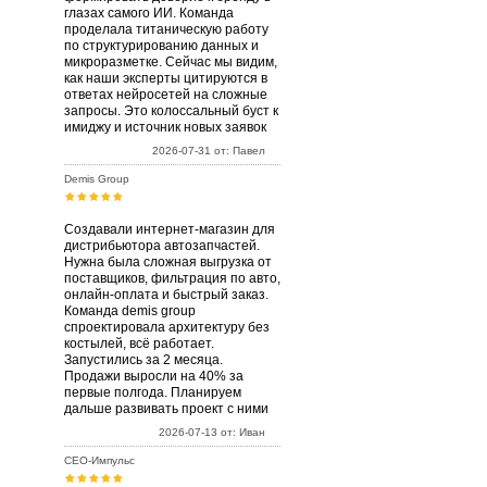
глазах самого ИИ. Команда
проделала титаническую работу
по структурированию данных и
микроразметке. Сейчас мы видим,
как наши эксперты цитируются в
ответах нейросетей на сложные
запросы. Это колоссальный буст к
имиджу и источник новых заявок
2026-07-31 от: Павел
Demis Group
Создавали интернет-магазин для
дистрибьютора автозапчастей.
Нужна была сложная выгрузка от
поставщиков, фильтрация по авто,
онлайн-оплата и быстрый заказ.
Команда demis group
спроектировала архитектуру без
костылей, всё работает.
Запустились за 2 месяца.
Продажи выросли на 40% за
первые полгода. Планируем
дальше развивать проект с ними
2026-07-13 от: Иван
СЕО-Импульс