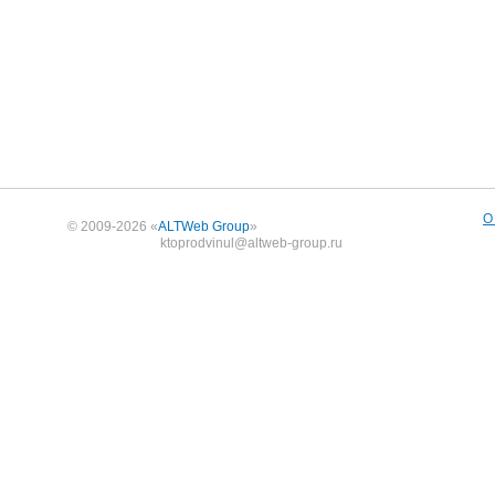
О
© 2009-2026 «
ALTWeb Group
»
ktoprodvinul@altweb-group.ru