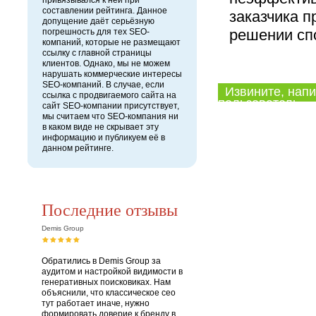
привязывался к ней при
составлении рейтинга. Данное
заказчика п
допущение даёт серьёзную
решении сп
погрешность для тех SEO-
компаний, которые не размещают
ссылку с главной страницы
клиентов. Однако, мы не можем
нарушать коммерческие интересы
SEO-компаний. В случае, если
Извините, напи
ссылка с продвигаемого сайта на
пользователь.
сайт SEO-компании присутствует,
мы считаем что SEO-компания ни
в каком виде не скрывает эту
информацию и публикуем её в
данном рейтинге.
Последние отзывы
Demis Group
Обратились в Demis Group за
аудитом и настройкой видимости в
генеративных поисковиках. Нам
объяснили, что классическое сео
тут работает иначе, нужно
формировать доверие к бренду в