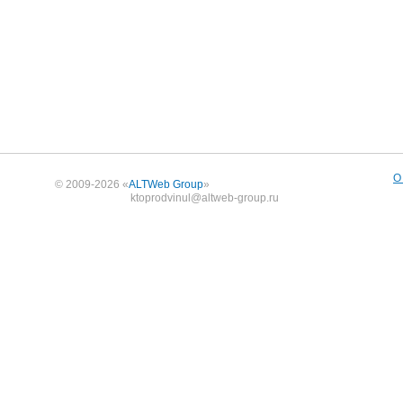
О
© 2009-2026 «
ALTWeb Group
»
ktoprodvinul@altweb-group.ru