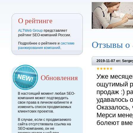
О рейтинге
ALTWeb Group
представляет
рейтинг SEO-компаний России.
Отзывы о
Подробнее о рейтинге и
системе
ранжирования компаний
.
2019-11-07 от: Serge
Обновления
Уже месяцев
ощутимый ро
продаж :) р
В настоящий момент любая SEO-
компания может подтвердить
удавалось о
свои права в личном кабинете и
Оказалось, 
изменить список продвигаемых
клиентских проектов.
Мерси менед
В случае, если с продвигаемого
болеют вме
сайта отсутствовала ссылка на
SEO-компанию, он не