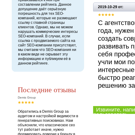
привязывался к ней при
составлении рейтинга. Данное
2019-10-29 от:
допущение даёт серьёзную
погрешность для тех SEO-
компаний, которые не размещают
С агентство
ссылку с главной страницы
клиентов. Однако, мы не можем
года, нужен
нарушать коммерческие интересы
SEO-компаний. В случае, если
создать со
ссылка с продвигаемого сайта на
развивать п
сайт SEO-компании присутствует,
мы считаем что SEO-компания ни
себя профе
в каком виде не скрывает эту
информацию и публикуем её в
учли мои по
данном рейтинге.
интересные
быстро реаг
решению за
Последние отзывы
Demis Group
Извините, напи
Обратились в Demis Group за
пользователь.
аудитом и настройкой видимости в
генеративных поисковиках. Нам
объяснили, что классическое сео
тут работает иначе, нужно
формировать доверие к бренду в