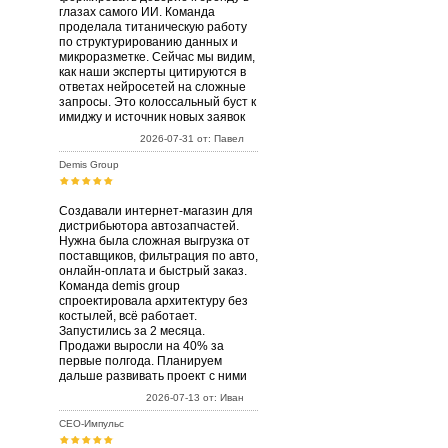
глазах самого ИИ. Команда
проделала титаническую работу
по структурированию данных и
микроразметке. Сейчас мы видим,
как наши эксперты цитируются в
ответах нейросетей на сложные
запросы. Это колоссальный буст к
имиджу и источник новых заявок
2026-07-31 от: Павел
Demis Group
Создавали интернет-магазин для
дистрибьютора автозапчастей.
Нужна была сложная выгрузка от
поставщиков, фильтрация по авто,
онлайн-оплата и быстрый заказ.
Команда demis group
спроектировала архитектуру без
костылей, всё работает.
Запустились за 2 месяца.
Продажи выросли на 40% за
первые полгода. Планируем
дальше развивать проект с ними
2026-07-13 от: Иван
СЕО-Импульс